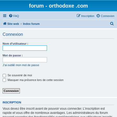
forum - orthodoxe .com
FAQ
Inscription
Connexion
R
Site web
Index forum
e
Connexion
c
h
Nom d’utilisateur :
e
r
Mot de passe :
c
J’ai oublié mon mot de passe
h
e
Se souvenir de moi
Masquer ma présence lors de cette session
r
INSCRIPTION
Vous devez être inscrit avant de pouvoir vous connecter. L’inscription est
rapide et vous offre de nombreux avantages. Les administrateurs du forum
peuvent accorder des fonctionnalités supplémentaires aux utilisateurs inscrits.