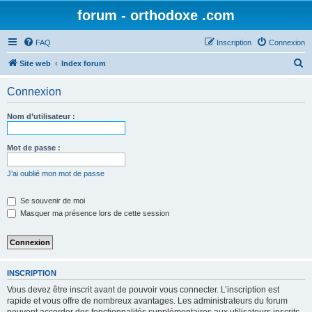
forum - orthodoxe .com
FAQ
Inscription
Connexion
R
Site web
Index forum
e
Connexion
c
h
Nom d’utilisateur :
e
r
Mot de passe :
c
J’ai oublié mon mot de passe
h
e
Se souvenir de moi
Masquer ma présence lors de cette session
r
INSCRIPTION
Vous devez être inscrit avant de pouvoir vous connecter. L’inscription est
rapide et vous offre de nombreux avantages. Les administrateurs du forum
peuvent accorder des fonctionnalités supplémentaires aux utilisateurs inscrits.