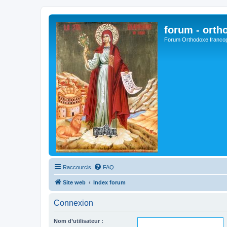
forum - orth
Forum Orthodoxe franco
Raccourcis
FAQ
Site web
Index forum
Connexion
Nom d’utilisateur :