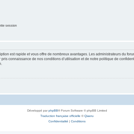
tte session
cription est rapide et vous offre de nombreux avantages. Les administrateurs du fo
ir pris connaissance de nos conditions d’utilisation et de notre politique de confide
n.
Développé par
phpBB
® Forum Software © phpBB Limited
Traduction française officielle
©
Qiaeru
Confidentialité
|
Conditions