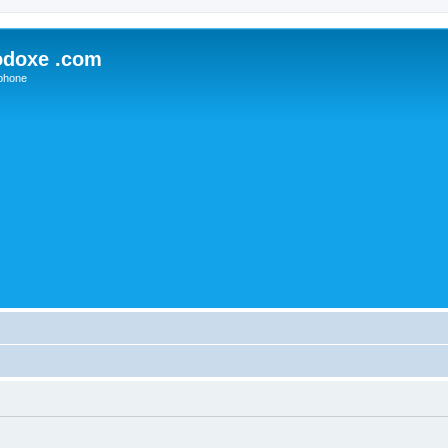
odoxe .com
phone