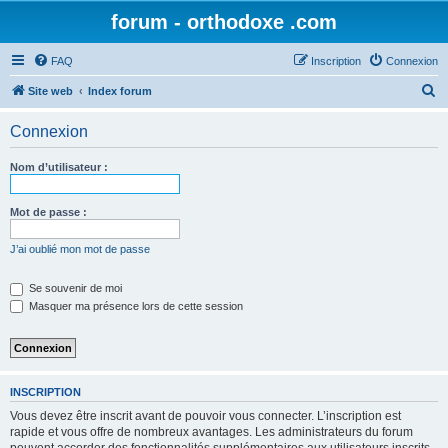
forum - orthodoxe .com
FAQ
Inscription
Connexion
R
Site web
Index forum
e
Connexion
c
h
Nom d’utilisateur :
e
r
Mot de passe :
c
J’ai oublié mon mot de passe
h
e
Se souvenir de moi
Masquer ma présence lors de cette session
r
INSCRIPTION
Vous devez être inscrit avant de pouvoir vous connecter. L’inscription est
rapide et vous offre de nombreux avantages. Les administrateurs du forum
peuvent accorder des fonctionnalités supplémentaires aux utilisateurs inscrits.