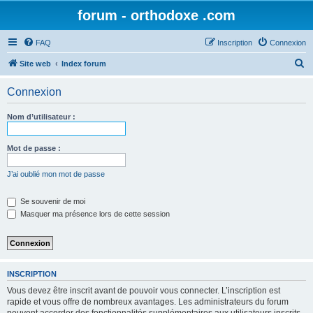
forum - orthodoxe .com
FAQ
Inscription
Connexion
R
Site web
Index forum
e
Connexion
c
h
Nom d’utilisateur :
e
r
Mot de passe :
c
J’ai oublié mon mot de passe
h
e
Se souvenir de moi
Masquer ma présence lors de cette session
r
INSCRIPTION
Vous devez être inscrit avant de pouvoir vous connecter. L’inscription est
rapide et vous offre de nombreux avantages. Les administrateurs du forum
peuvent accorder des fonctionnalités supplémentaires aux utilisateurs inscrits.