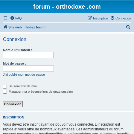
forum - orthodoxe .com
FAQ
Inscription
Connexion
R
Site web
Index forum
e
Connexion
c
h
Nom d’utilisateur :
e
r
Mot de passe :
c
J’ai oublié mon mot de passe
h
e
Se souvenir de moi
Masquer ma présence lors de cette session
r
INSCRIPTION
Vous devez être inscrit avant de pouvoir vous connecter. L’inscription est
rapide et vous offre de nombreux avantages. Les administrateurs du forum
peuvent accorder des fonctionnalités supplémentaires aux utilisateurs inscrits.