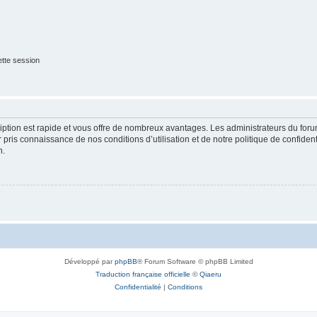
tte session
cription est rapide et vous offre de nombreux avantages. Les administrateurs du fo
ir pris connaissance de nos conditions d’utilisation et de notre politique de confide
n.
Développé par
phpBB
® Forum Software © phpBB Limited
Traduction française officielle
©
Qiaeru
Confidentialité
|
Conditions