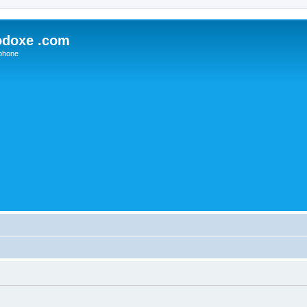
odoxe .com
phone