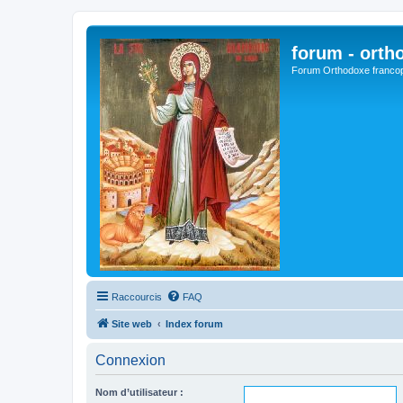
forum - orth
Forum Orthodoxe franco
Raccourcis
FAQ
Site web
Index forum
Connexion
Nom d’utilisateur :