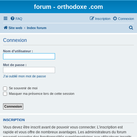
forum - orthodoxe .com
FAQ
Inscription
Connexion
R
Site web
Index forum
e
Connexion
c
h
Nom d’utilisateur :
e
r
Mot de passe :
c
J’ai oublié mon mot de passe
h
e
Se souvenir de moi
Masquer ma présence lors de cette session
r
INSCRIPTION
Vous devez être inscrit avant de pouvoir vous connecter. L’inscription est
rapide et vous offre de nombreux avantages. Les administrateurs du forum
peuvent accorder des fonctionnalités supplémentaires aux utilisateurs inscrits.