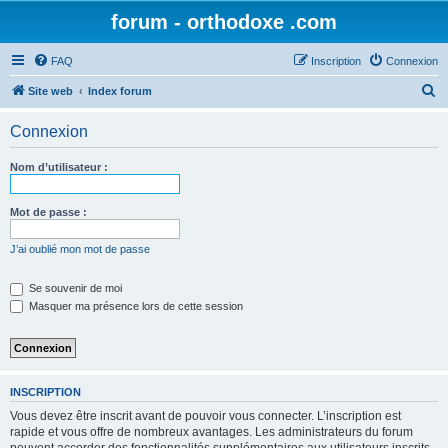
forum - orthodoxe .com
FAQ
Inscription
Connexion
R
Site web
Index forum
e
Connexion
c
h
Nom d’utilisateur :
e
r
Mot de passe :
c
J’ai oublié mon mot de passe
h
e
Se souvenir de moi
Masquer ma présence lors de cette session
r
INSCRIPTION
Vous devez être inscrit avant de pouvoir vous connecter. L’inscription est
rapide et vous offre de nombreux avantages. Les administrateurs du forum
peuvent accorder des fonctionnalités supplémentaires aux utilisateurs inscrits.