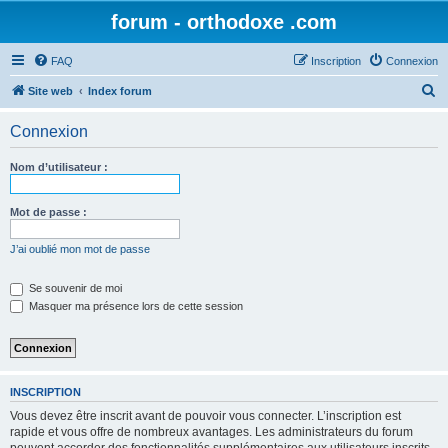
forum - orthodoxe .com
FAQ
Inscription
Connexion
R
Site web
Index forum
e
Connexion
c
h
Nom d’utilisateur :
e
r
Mot de passe :
c
J’ai oublié mon mot de passe
h
e
Se souvenir de moi
Masquer ma présence lors de cette session
r
INSCRIPTION
Vous devez être inscrit avant de pouvoir vous connecter. L’inscription est
rapide et vous offre de nombreux avantages. Les administrateurs du forum
peuvent accorder des fonctionnalités supplémentaires aux utilisateurs inscrits.