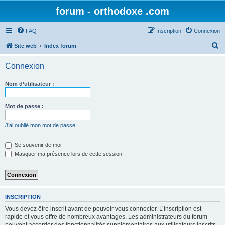
forum - orthodoxe .com
FAQ
Inscription
Connexion
R
Site web
Index forum
e
Connexion
c
h
Nom d’utilisateur :
e
r
Mot de passe :
c
J’ai oublié mon mot de passe
h
e
Se souvenir de moi
Masquer ma présence lors de cette session
r
INSCRIPTION
Vous devez être inscrit avant de pouvoir vous connecter. L’inscription est
rapide et vous offre de nombreux avantages. Les administrateurs du forum
peuvent accorder des fonctionnalités supplémentaires aux utilisateurs inscrits.