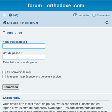
forum - orthodoxe .com
FAQ
Inscription
Connexion
R
Site web
Index forum
e
Connexion
c
h
Nom d’utilisateur :
e
r
Mot de passe :
c
J’ai oublié mon mot de passe
h
e
Se souvenir de moi
Masquer ma présence lors de cette session
r
INSCRIPTION
Vous devez être inscrit avant de pouvoir vous connecter. L’inscription est
rapide et vous offre de nombreux avantages. Les administrateurs du forum
peuvent accorder des fonctionnalités supplémentaires aux utilisateurs inscrits.