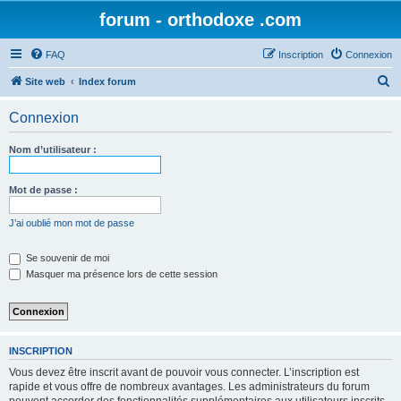
forum - orthodoxe .com
FAQ
Inscription
Connexion
R
Site web
Index forum
e
Connexion
c
h
Nom d’utilisateur :
e
r
Mot de passe :
c
J’ai oublié mon mot de passe
h
e
Se souvenir de moi
Masquer ma présence lors de cette session
r
INSCRIPTION
Vous devez être inscrit avant de pouvoir vous connecter. L’inscription est
rapide et vous offre de nombreux avantages. Les administrateurs du forum
peuvent accorder des fonctionnalités supplémentaires aux utilisateurs inscrits.