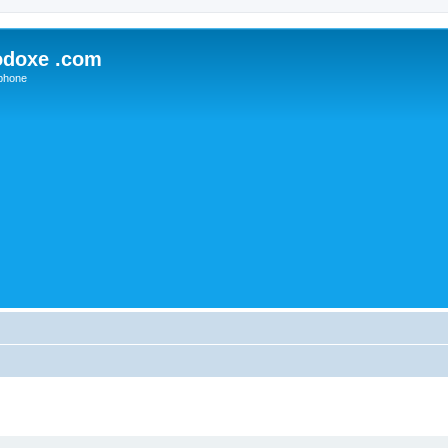
odoxe .com
phone