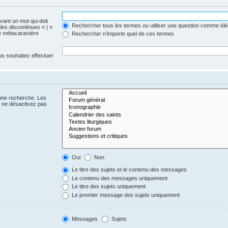
evant un mot qui doit
Rechercher tous les termes ou utiliser une question comme él
les discontinues « | »
me métacaractère
Rechercher n’importe quel de ces termes
us souhaitez effectuer
 une recherche. Les
s ne désactivez pas
Oui
Non
Le titre des sujets et le contenu des messages
Le contenu des messages uniquement
Le titre des sujets uniquement
Le premier message des sujets uniquement
Messages
Sujets