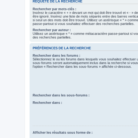
REQUÊTE DE LA RECHERCHE
Rechercher par mots-clés :
Insérez le caractère « + » devant un mot qui doit être trouvé et « - » d
être ignoré. Insérez une liste de mots séparés entre des barres vertica
si seul un des mots doit être trouvé. Utilisez un astérisque « * » com
passe-partout si vous souhaitez effectuer des recherches partielles.
Rechercher par auteur :
Utilisez un astérisque « * » comme métacaractère passe-partout si vo
des recherches partielles.
PRÉFÉRENCES DE LA RECHERCHE
Rechercher dans les forums :
Sélectionnez le ou les forums dans lesquels vous souhaitez effectuer
sous-forums seront automatiquement inclus dans la recherche si vou
l’option « Rechercher dans les sous-forums » affichée ci-dessous.
Rechercher dans les sous-forums :
Rechercher dans :
Afficher les résultats sous forme de :