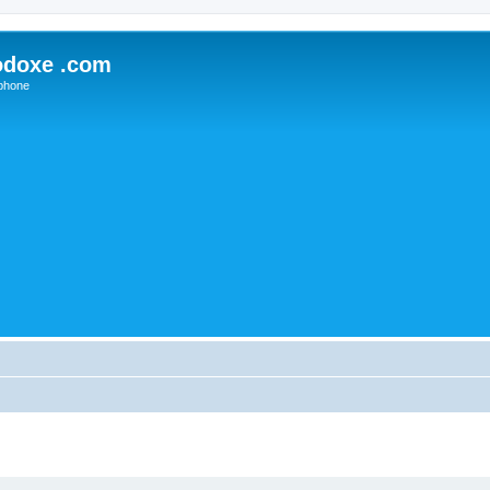
odoxe .com
phone