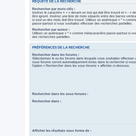
REQUÊTE DE LA RECHERCHE
Rechercher par mots-clés :
Insérez le caractère « + » devant un mot qui doit être trouvé et « - » d
être ignoré. Insérez une liste de mots séparés entre des barres vertica
si seul un des mots doit être trouvé. Utilisez un astérisque « * » com
passe-partout si vous souhaitez effectuer des recherches partielles.
Rechercher par auteur :
Utilisez un astérisque « * » comme métacaractère passe-partout si vo
des recherches partielles.
PRÉFÉRENCES DE LA RECHERCHE
Rechercher dans les forums :
Sélectionnez le ou les forums dans lesquels vous souhaitez effectuer
sous-forums seront automatiquement inclus dans la recherche si vou
l’option « Rechercher dans les sous-forums » affichée ci-dessous.
Rechercher dans les sous-forums :
Rechercher dans :
Afficher les résultats sous forme de :