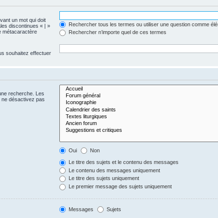
evant un mot qui doit
Rechercher tous les termes ou utiliser une question comme él
les discontinues « | »
me métacaractère
Rechercher n’importe quel de ces termes
us souhaitez effectuer
 une recherche. Les
s ne désactivez pas
Oui
Non
Le titre des sujets et le contenu des messages
Le contenu des messages uniquement
Le titre des sujets uniquement
Le premier message des sujets uniquement
Messages
Sujets