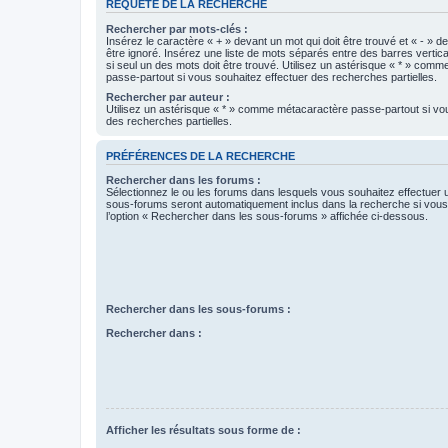
REQUÊTE DE LA RECHERCHE
Rechercher par mots-clés :
Insérez le caractère « + » devant un mot qui doit être trouvé et « - » d
être ignoré. Insérez une liste de mots séparés entre des barres vertica
si seul un des mots doit être trouvé. Utilisez un astérisque « * » com
passe-partout si vous souhaitez effectuer des recherches partielles.
Rechercher par auteur :
Utilisez un astérisque « * » comme métacaractère passe-partout si vo
des recherches partielles.
PRÉFÉRENCES DE LA RECHERCHE
Rechercher dans les forums :
Sélectionnez le ou les forums dans lesquels vous souhaitez effectuer
sous-forums seront automatiquement inclus dans la recherche si vou
l’option « Rechercher dans les sous-forums » affichée ci-dessous.
Rechercher dans les sous-forums :
Rechercher dans :
Afficher les résultats sous forme de :