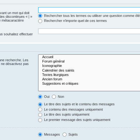
evant un mot qui doit
Rechercher tous les termes ou utiliser une question comme él
les discontinues « | »
me métacaractère
Rechercher n’importe quel de ces termes
us souhaitez effectuer
 une recherche. Les
s ne désactivez pas
Oui
Non
Le titre des sujets et le contenu des messages
Le contenu des messages uniquement
Le titre des sujets uniquement
Le premier message des sujets uniquement
Messages
Sujets