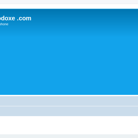
odoxe .com
phone