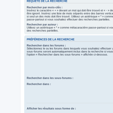
REQUÊTE DE LA RECHERCHE
Rechercher par mots-clés :
Insérez le caractère « + » devant un mot qui doit être trouvé et « - » d
être ignoré. Insérez une liste de mots séparés entre des barres vertica
si seul un des mots doit être trouvé. Utilisez un astérisque « * » com
passe-partout si vous souhaitez effectuer des recherches partielles.
Rechercher par auteur :
Utilisez un astérisque « * » comme métacaractère passe-partout si vo
des recherches partielles.
PRÉFÉRENCES DE LA RECHERCHE
Rechercher dans les forums :
Sélectionnez le ou les forums dans lesquels vous souhaitez effectuer
sous-forums seront automatiquement inclus dans la recherche si vou
l’option « Rechercher dans les sous-forums » affichée ci-dessous.
Rechercher dans les sous-forums :
Rechercher dans :
Afficher les résultats sous forme de :