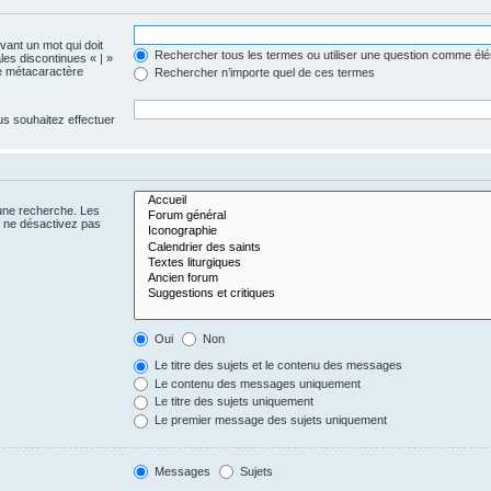
evant un mot qui doit
Rechercher tous les termes ou utiliser une question comme él
les discontinues « | »
me métacaractère
Rechercher n’importe quel de ces termes
us souhaitez effectuer
 une recherche. Les
s ne désactivez pas
Oui
Non
Le titre des sujets et le contenu des messages
Le contenu des messages uniquement
Le titre des sujets uniquement
Le premier message des sujets uniquement
Messages
Sujets