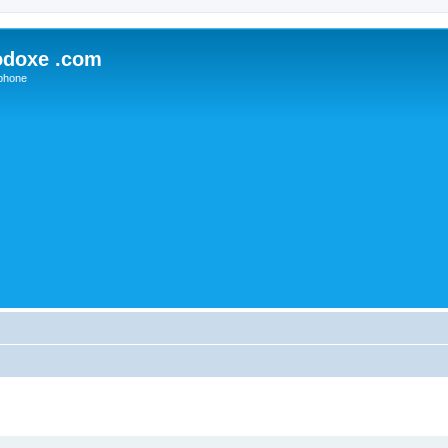
odoxe .com
phone