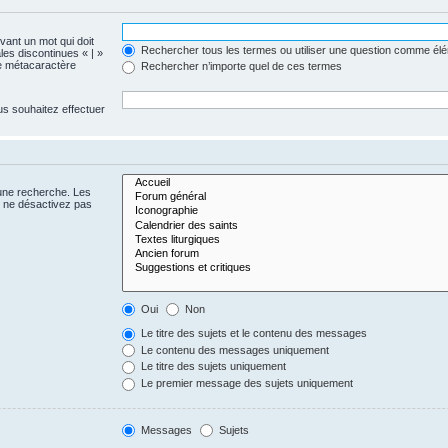
evant un mot qui doit
Rechercher tous les termes ou utiliser une question comme él
les discontinues « | »
me métacaractère
Rechercher n’importe quel de ces termes
us souhaitez effectuer
 une recherche. Les
s ne désactivez pas
Oui
Non
Le titre des sujets et le contenu des messages
Le contenu des messages uniquement
Le titre des sujets uniquement
Le premier message des sujets uniquement
Messages
Sujets