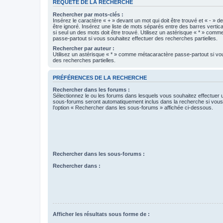
REQUÊTE DE LA RECHERCHE
Rechercher par mots-clés :
Insérez le caractère « + » devant un mot qui doit être trouvé et « - » d
être ignoré. Insérez une liste de mots séparés entre des barres vertica
si seul un des mots doit être trouvé. Utilisez un astérisque « * » com
passe-partout si vous souhaitez effectuer des recherches partielles.
Rechercher par auteur :
Utilisez un astérisque « * » comme métacaractère passe-partout si vo
des recherches partielles.
PRÉFÉRENCES DE LA RECHERCHE
Rechercher dans les forums :
Sélectionnez le ou les forums dans lesquels vous souhaitez effectuer
sous-forums seront automatiquement inclus dans la recherche si vou
l’option « Rechercher dans les sous-forums » affichée ci-dessous.
Rechercher dans les sous-forums :
Rechercher dans :
Afficher les résultats sous forme de :