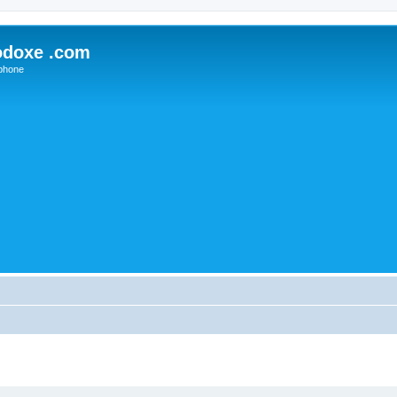
odoxe .com
phone