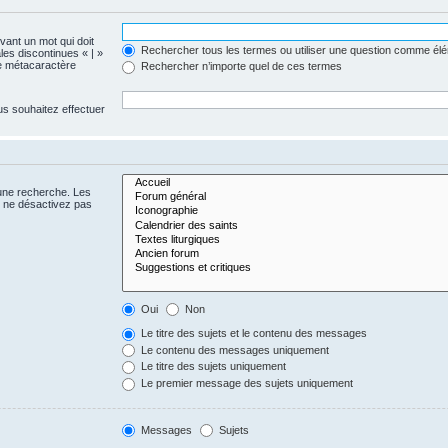
evant un mot qui doit
Rechercher tous les termes ou utiliser une question comme él
les discontinues « | »
me métacaractère
Rechercher n’importe quel de ces termes
us souhaitez effectuer
 une recherche. Les
s ne désactivez pas
Oui
Non
Le titre des sujets et le contenu des messages
Le contenu des messages uniquement
Le titre des sujets uniquement
Le premier message des sujets uniquement
Messages
Sujets