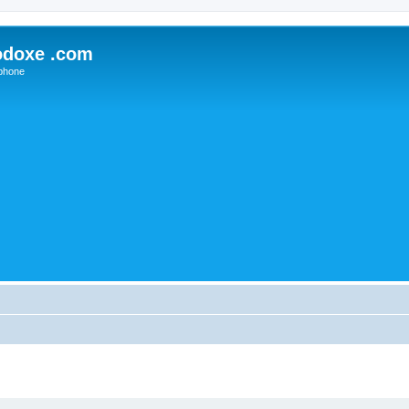
odoxe .com
phone