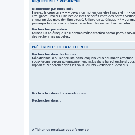
REQUÊTE DE LA RECHERCHE
Rechercher par mots-clés :
Insérez le caractère « + » devant un mot qui doit être trouvé et « - » d
être ignoré. Insérez une liste de mots séparés entre des barres vertica
si seul un des mots doit être trouvé. Utilisez un astérisque « * » com
passe-partout si vous souhaitez effectuer des recherches partielles.
Rechercher par auteur :
Utilisez un astérisque « * » comme métacaractère passe-partout si vo
des recherches partielles.
PRÉFÉRENCES DE LA RECHERCHE
Rechercher dans les forums :
Sélectionnez le ou les forums dans lesquels vous souhaitez effectuer
sous-forums seront automatiquement inclus dans la recherche si vou
l’option « Rechercher dans les sous-forums » affichée ci-dessous.
Rechercher dans les sous-forums :
Rechercher dans :
Afficher les résultats sous forme de :