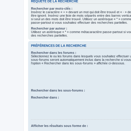
REQUÊTE DE LA RECHERCHE
Rechercher par mots-clés :
Insérez le caractère « + » devant un mot qui doit être trouvé et « - » d
être ignoré. Insérez une liste de mots séparés entre des barres vertica
si seul un des mots doit être trouvé. Utilisez un astérisque « * » com
passe-partout si vous souhaitez effectuer des recherches partielles.
Rechercher par auteur :
Utilisez un astérisque « * » comme métacaractère passe-partout si vo
des recherches partielles.
PRÉFÉRENCES DE LA RECHERCHE
Rechercher dans les forums :
Sélectionnez le ou les forums dans lesquels vous souhaitez effectuer
sous-forums seront automatiquement inclus dans la recherche si vou
l’option « Rechercher dans les sous-forums » affichée ci-dessous.
Rechercher dans les sous-forums :
Rechercher dans :
Afficher les résultats sous forme de :