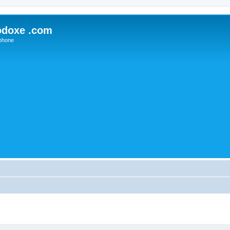
odoxe .com
phone