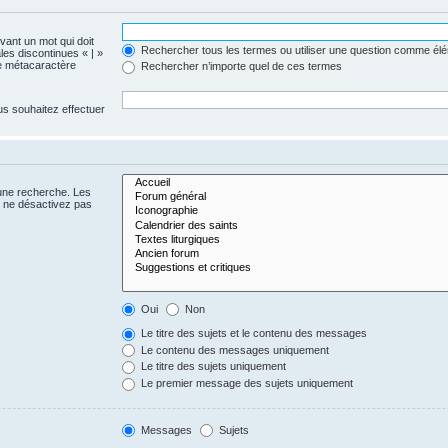
evant un mot qui doit
Rechercher tous les termes ou utiliser une question comme él
les discontinues « | »
me métacaractère
Rechercher n’importe quel de ces termes
us souhaitez effectuer
 une recherche. Les
s ne désactivez pas
Oui
Non
Le titre des sujets et le contenu des messages
Le contenu des messages uniquement
Le titre des sujets uniquement
Le premier message des sujets uniquement
Messages
Sujets