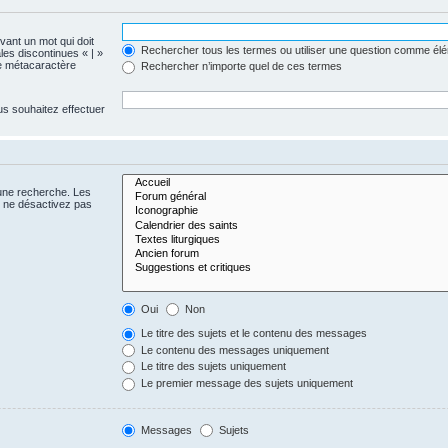
evant un mot qui doit
Rechercher tous les termes ou utiliser une question comme él
les discontinues « | »
me métacaractère
Rechercher n’importe quel de ces termes
us souhaitez effectuer
 une recherche. Les
s ne désactivez pas
Oui
Non
Le titre des sujets et le contenu des messages
Le contenu des messages uniquement
Le titre des sujets uniquement
Le premier message des sujets uniquement
Messages
Sujets