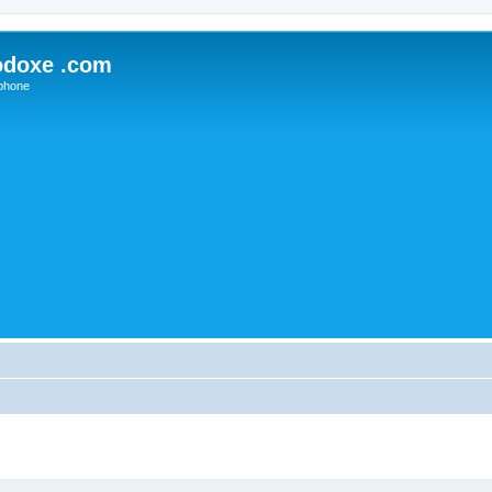
odoxe .com
phone