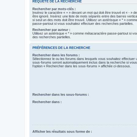
REQUÊTE DE LA RECHERCHE
Rechercher par mots-clés :
Insérez le caractère « + » devant un mot qui doit être trouvé et « - » d
être ignoré. Insérez une liste de mots séparés entre des barres vertica
si seul un des mots doit être trouvé. Utilisez un astérisque « * » com
passe-partout si vous souhaitez effectuer des recherches partielles.
Rechercher par auteur :
Utilisez un astérisque « * » comme métacaractère passe-partout si vo
des recherches partielles.
PRÉFÉRENCES DE LA RECHERCHE
Rechercher dans les forums :
Sélectionnez le ou les forums dans lesquels vous souhaitez effectuer
sous-forums seront automatiquement inclus dans la recherche si vou
l’option « Rechercher dans les sous-forums » affichée ci-dessous.
Rechercher dans les sous-forums :
Rechercher dans :
Afficher les résultats sous forme de :