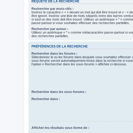
REQUÊTE DE LA RECHERCHE
Rechercher par mots-clés :
Insérez le caractère « + » devant un mot qui doit être trouvé et « - » d
être ignoré. Insérez une liste de mots séparés entre des barres vertica
si seul un des mots doit être trouvé. Utilisez un astérisque « * » com
passe-partout si vous souhaitez effectuer des recherches partielles.
Rechercher par auteur :
Utilisez un astérisque « * » comme métacaractère passe-partout si vo
des recherches partielles.
PRÉFÉRENCES DE LA RECHERCHE
Rechercher dans les forums :
Sélectionnez le ou les forums dans lesquels vous souhaitez effectuer
sous-forums seront automatiquement inclus dans la recherche si vou
l’option « Rechercher dans les sous-forums » affichée ci-dessous.
Rechercher dans les sous-forums :
Rechercher dans :
Afficher les résultats sous forme de :