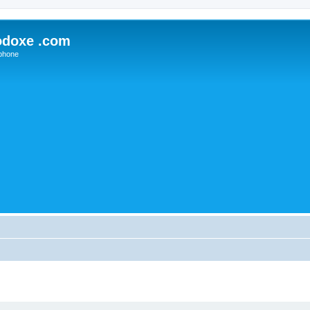
odoxe .com
phone