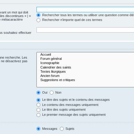
evant un mot qui doit
Rechercher tous les termes ou utiliser une question comme él
les discontinues « | »
me métacaractère
Rechercher n’importe quel de ces termes
us souhaitez effectuer
 une recherche. Les
s ne désactivez pas
Oui
Non
Le titre des sujets et le contenu des messages
Le contenu des messages uniquement
Le titre des sujets uniquement
Le premier message des sujets uniquement
Messages
Sujets