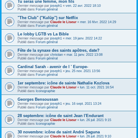
Tu seras une femme, mon fils
Dernier message par
joseph1
«
ven. 22 avr. 2022 18:10
Publié dans
Forum général
"The Club" ("Kulüp") sur Netflix
Dernier message par
Claude le Liseur
«
mer. 16 févr. 2022 14:29
Publié dans
Forum général
Le lobby LGTB vs La Bible
Dernier message par
joseph1
«
mer. 19 janv. 2022 14:22
Publié dans
Forum général
Fête de la synaxe des saints apôtres, date?
Dernier message par
christian
«
mar. 11 janv. 2022 13:08
Publié dans
Forum général
Cardinal Sarah - avenir de l ' Europe-
Dernier message par
joseph1
«
jeu. 25 nov. 2021 13:56
Publié dans
Forum général
1er septembre: icône de sainte Nathalie Kozlova
Dernier message par
Claude le Liseur
«
lun. 11 oct. 2021 16:54
Publié dans
Iconographie
Georges Bensoussan
Dernier message par
joseph1
«
jeu. 16 sept. 2021 13:24
Publié dans
Forum général
28 septembre: icône de saint Jean l'Endurant
Dernier message par
Claude le Liseur
«
lun. 26 juil. 2021 9:15
Publié dans
Iconographie
30 novembre: icône de saint André Șaguna
Dernier message par
Claude le Liseur
«
lun. 26 juil. 2021 9:10