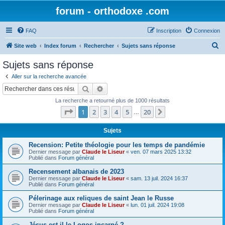
forum - orthodoxe .com
FAQ
Inscription
Connexion
R
Site web
Index forum
Rechercher
Sujets sans réponse
e
Sujets sans réponse
c
Aller sur la recherche avancée
h
Rechercher
Recherche avancée
e
La recherche a retourné plus de 1000 résultats
r
Page
1
sur
20
1
2
3
4
5
20
Suivant
…
c
h
Sujets
e
Recension: Petite théologie pour les temps de pandémie
Dernier message par
Claude le Liseur
«
ven. 07 mars 2025 13:32
r
Publié dans
Forum général
Recensement albanais de 2023
Dernier message par
Claude le Liseur
«
sam. 13 juil. 2024 16:37
Publié dans
Forum général
Pélerinage aux reliques de saint Jean le Russe
Dernier message par
Claude le Liseur
«
lun. 01 juil. 2024 19:08
Publié dans
Forum général
Jésus est-il le Logos incarné ?