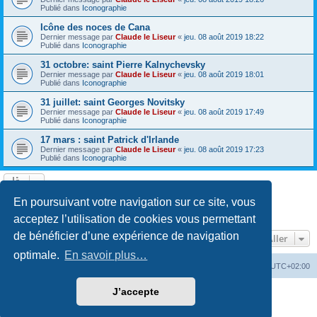
Publié dans
Iconographie
Icône des noces de Cana
Dernier message par
Claude le Liseur
«
jeu. 08 août 2019 18:22
Publié dans
Iconographie
31 octobre: saint Pierre Kalnychevsky
Dernier message par
Claude le Liseur
«
jeu. 08 août 2019 18:01
Publié dans
Iconographie
31 juillet: saint Georges Novitsky
Dernier message par
Claude le Liseur
«
jeu. 08 août 2019 17:49
Publié dans
Iconographie
17 mars : saint Patrick d'Irlande
Dernier message par
Claude le Liseur
«
jeu. 08 août 2019 17:23
Publié dans
Iconographie
La recherche a retourné plus de 1000 résultats
En poursuivant votre navigation sur ce site, vous
Page
1
sur
20
1
2
3
4
5
20
Suivant
…
acceptez l’utilisation de cookies vous permettant
de bénéficier d’une expérience de navigation
Aller
optimale.
En savoir plus…
Site web
Index forum
Fuseau horaire sur
UTC+02:00
J’accepte
Développé par
phpBB
® Forum Software © phpBB Limited
Traduction française officielle
©
Qiaeru
Confidentialité
|
Conditions