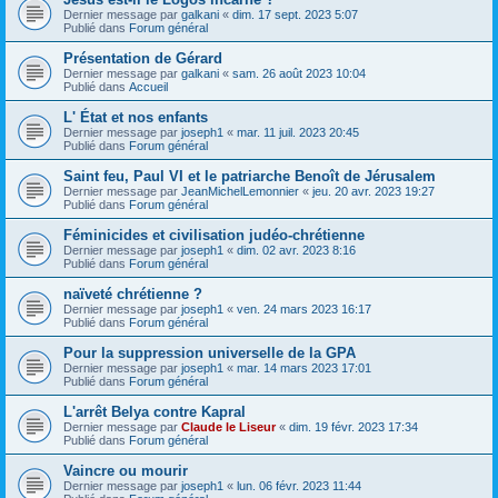
Dernier message par
galkani
«
dim. 17 sept. 2023 5:07
Publié dans
Forum général
Présentation de Gérard
Dernier message par
galkani
«
sam. 26 août 2023 10:04
Publié dans
Accueil
L' État et nos enfants
Dernier message par
joseph1
«
mar. 11 juil. 2023 20:45
Publié dans
Forum général
Saint feu, Paul VI et le patriarche Benoît de Jérusalem
Dernier message par
JeanMichelLemonnier
«
jeu. 20 avr. 2023 19:27
Publié dans
Forum général
Féminicides et civilisation judéo-chrétienne
Dernier message par
joseph1
«
dim. 02 avr. 2023 8:16
Publié dans
Forum général
naïveté chrétienne ?
Dernier message par
joseph1
«
ven. 24 mars 2023 16:17
Publié dans
Forum général
Pour la suppression universelle de la GPA
Dernier message par
joseph1
«
mar. 14 mars 2023 17:01
Publié dans
Forum général
L'arrêt Belya contre Kapral
Dernier message par
Claude le Liseur
«
dim. 19 févr. 2023 17:34
Publié dans
Forum général
Vaincre ou mourir
Dernier message par
joseph1
«
lun. 06 févr. 2023 11:44