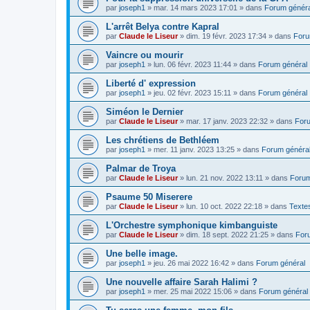
par
joseph1
»
mar. 14 mars 2023 17:01
» dans
Forum généra
L'arrêt Belya contre Kapral
par
Claude le Liseur
»
dim. 19 févr. 2023 17:34
» dans
Foru
Vaincre ou mourir
par
joseph1
»
lun. 06 févr. 2023 11:44
» dans
Forum général
Liberté d' expression
par
joseph1
»
jeu. 02 févr. 2023 15:11
» dans
Forum général
Siméon le Dernier
par
Claude le Liseur
»
mar. 17 janv. 2023 22:32
» dans
Foru
Les chrétiens de Bethléem
par
joseph1
»
mer. 11 janv. 2023 13:25
» dans
Forum généra
Palmar de Troya
par
Claude le Liseur
»
lun. 21 nov. 2022 13:11
» dans
Forum
Psaume 50 Miserere
par
Claude le Liseur
»
lun. 10 oct. 2022 22:18
» dans
Textes
L'Orchestre symphonique kimbanguiste
par
Claude le Liseur
»
dim. 18 sept. 2022 21:25
» dans
For
Une belle image.
par
joseph1
»
jeu. 26 mai 2022 16:42
» dans
Forum général
Une nouvelle affaire Sarah Halimi ?
par
joseph1
»
mer. 25 mai 2022 15:06
» dans
Forum général