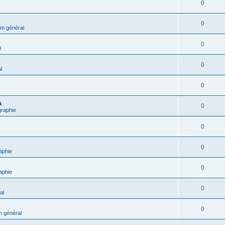
0
0
m général
0
l
0
l
0
a
0
graphie
0
0
aphie
0
aphie
0
al
0
 général