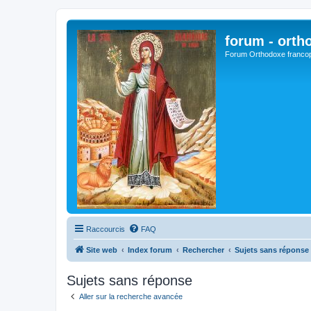
forum - orth
Forum Orthodoxe franco
Raccourcis
FAQ
Site web
Index forum
Rechercher
Sujets sans réponse
Sujets sans réponse
Aller sur la recherche avancée