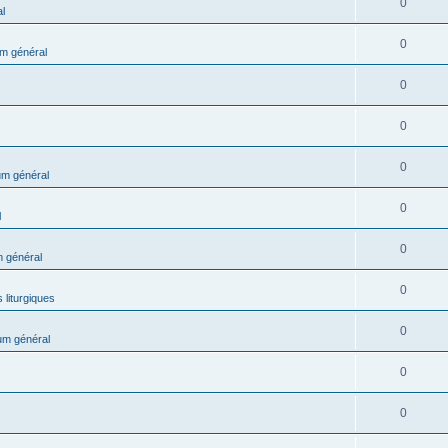
0
l
0
m général
0
0
0
m général
0
l
0
 général
0
 liturgiques
0
um général
0
0