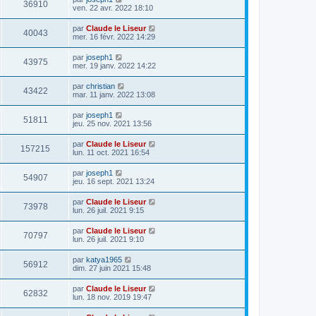
36910
ven. 22 avr. 2022 18:10
par
Claude le Liseur
40043
mer. 16 févr. 2022 14:29
par
joseph1
43975
mer. 19 janv. 2022 14:22
par
christian
43422
mar. 11 janv. 2022 13:08
par
joseph1
51811
jeu. 25 nov. 2021 13:56
par
Claude le Liseur
157215
lun. 11 oct. 2021 16:54
par
joseph1
54907
jeu. 16 sept. 2021 13:24
par
Claude le Liseur
73978
lun. 26 juil. 2021 9:15
par
Claude le Liseur
70797
lun. 26 juil. 2021 9:10
par
katya1965
56912
dim. 27 juin 2021 15:48
par
Claude le Liseur
62832
lun. 18 nov. 2019 19:47