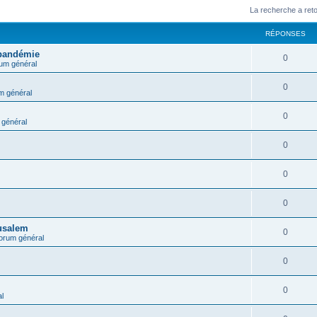
La recherche a ret
RÉPONSES
 pandémie
0
um général
0
m général
0
général
0
0
0
rusalem
0
orum général
0
0
l