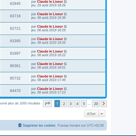
par
Claude le Liseur
62845
jeu. 29 août 2019 18:26
par
Claude le Liseur
83718
jeu. 08 août 2019 18:38
par
Claude le Liseur
82721
jeu. 08 août 2019 18:29
par
Claude le Liseur
83395
jeu. 08 août 2019 18:26
par
Claude le Liseur
81897
jeu. 08 août 2019 18:22
par
Claude le Liseur
86361
jeu. 08 août 2019 18:01
par
Claude le Liseur
85732
jeu. 08 août 2019 17:49
par
Claude le Liseur
84470
jeu. 08 août 2019 17:23
Page
1
sur
20
1
2
3
4
5
20
Suivant
ourné plus de 1000 résultats
…
Aller
Supprimer les cookies
Fuseau horaire sur
UTC+02:00