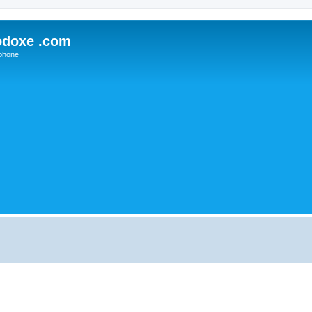
odoxe .com
phone