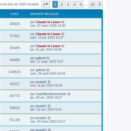
Page
1
sur
20
1
2
3
4
5
20
Suivant
ourné plus de 1000 résultats
…
VUES
DERNIER MESSAGE
par
Claude le Liseur
40925
ven. 07 mars 2025 13:32
par
Claude le Liseur
37461
sam. 13 juil. 2024 16:37
par
Claude le Liseur
35465
lun. 01 juil. 2024 19:08
par
galkani
44484
dim. 17 sept. 2023 5:07
par
galkani
144515
sam. 26 août 2023 10:04
par
joseph1
44327
mar. 11 juil. 2023 20:45
par
JeanMichelLemonnier
45773
jeu. 20 avr. 2023 19:27
par
joseph1
43810
dim. 02 avr. 2023 8:16
par
joseph1
51119
ven. 24 mars 2023 16:17
par
joseph1