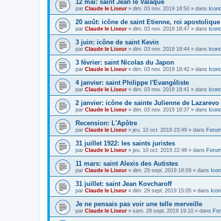
12 mai: saint Jean le Valaque
par
Claude le Liseur
»
dim. 03 nov. 2019 18:50
» dans
Icon
20 août: icône de saint Etienne, roi apostoliqu
par
Claude le Liseur
»
dim. 03 nov. 2019 18:47
» dans
Icon
3 juin: icône de saint Kevin
par
Claude le Liseur
»
dim. 03 nov. 2019 18:44
» dans
Icon
3 février: saint Nicolas du Japon
par
Claude le Liseur
»
dim. 03 nov. 2019 18:42
» dans
Icon
4 janvier: saint Philippe l'Evangéliste
par
Claude le Liseur
»
dim. 03 nov. 2019 18:41
» dans
Icon
2 janvier: icône de sainte Julienne de Lazarevo
par
Claude le Liseur
»
dim. 03 nov. 2019 18:37
» dans
Icon
Recension: L'Apôtre
par
Claude le Liseur
»
jeu. 10 oct. 2019 23:49
» dans
Forum
31 juillet 1922: les saints juristes
par
Claude le Liseur
»
jeu. 10 oct. 2019 22:48
» dans
Forum
11 mars: saint Alexis des Autistes
par
Claude le Liseur
»
dim. 29 sept. 2019 18:09
» dans
Icon
31 juillet: saint Jean Kovcharoff
par
Claude le Liseur
»
dim. 29 sept. 2019 15:05
» dans
Icon
Je ne pensais pas voir une telle merveille
par
Claude le Liseur
»
sam. 28 sept. 2019 19:10
» dans
For