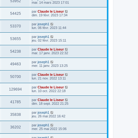
53952
mar. 14 mars 2023 17:01
par
Claude le Liseur
54425
dim. 19 févr. 2023 17:34
par
joseph1
53370
lun. 06 févr. 2023 11:44
par
joseph1
53655
jeu. 02 févr. 2023 15:11
par
Claude le Liseur
54238
mar. 17 janv. 2023 22:32
par
joseph1
49463
mer. 11 janv. 2023 13:25
par
Claude le Liseur
50700
lun. 21 nov. 2022 13:11
par
Claude le Liseur
129694
lun. 10 oct. 2022 22:18
par
Claude le Liseur
41785
dim. 18 sept. 2022 21:25
par
joseph1
35838
jeu. 26 mai 2022 16:42
par
joseph1
36202
mer. 25 mai 2022 15:06
par
joseph1