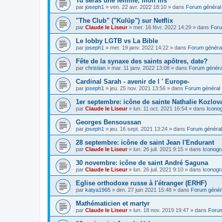
Tu seras une femme, mon fils
par
joseph1
»
ven. 22 avr. 2022 18:10
» dans
Forum général
"The Club" ("Kulüp") sur Netflix
par
Claude le Liseur
»
mer. 16 févr. 2022 14:29
» dans
Foru
Le lobby LGTB vs La Bible
par
joseph1
»
mer. 19 janv. 2022 14:22
» dans
Forum généra
Fête de la synaxe des saints apôtres, date?
par
christian
»
mar. 11 janv. 2022 13:08
» dans
Forum généra
Cardinal Sarah - avenir de l ' Europe-
par
joseph1
»
jeu. 25 nov. 2021 13:56
» dans
Forum général
1er septembre: icône de sainte Nathalie Kozlov
par
Claude le Liseur
»
lun. 11 oct. 2021 16:54
» dans
Icono
Georges Bensoussan
par
joseph1
»
jeu. 16 sept. 2021 13:24
» dans
Forum général
28 septembre: icône de saint Jean l'Endurant
par
Claude le Liseur
»
lun. 26 juil. 2021 9:15
» dans
Iconogr
30 novembre: icône de saint André Șaguna
par
Claude le Liseur
»
lun. 26 juil. 2021 9:10
» dans
Iconogr
Eglise orthodoxe russe à l'étranger (ERHF)
par
katya1965
»
dim. 27 juin 2021 15:48
» dans
Forum génér
Mathématicien et martyr
par
Claude le Liseur
»
lun. 18 nov. 2019 19:47
» dans
Forum