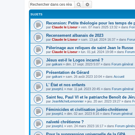
Rechercher
Recherche avancée
SUJETS
Recension: Petite théologie pour les temps de
par
Claude le Liseur
»
ven. 07 mars 2025 13:32
» dans
For
Recensement albanais de 2023
par
Claude le Liseur
»
sam. 13 juil. 2024 16:37
» dans
Foru
Pélerinage aux reliques de saint Jean le Russe
par
Claude le Liseur
»
lun. 01 juil. 2024 19:08
» dans
Forum 
Jésus est-il le Logos incarné ?
par
galkani
»
dim. 17 sept. 2023 5:07
» dans
Forum général
Présentation de Gérard
par
galkani
»
sam. 26 août 2023 10:04
» dans
Accueil
L' État et nos enfants
par
joseph1
»
mar. 11 juil. 2023 20:45
» dans
Forum général
Saint feu, Paul VI et le patriarche Benoît de Jé
par
JeanMichelLemonnier
»
jeu. 20 avr. 2023 19:27
» dans
F
Féminicides et civilisation judéo-chrétienne
par
joseph1
»
dim. 02 avr. 2023 8:16
» dans
Forum général
naïveté chrétienne ?
par
joseph1
»
ven. 24 mars 2023 16:17
» dans
Forum généra
Pour la suppression universelle de la GPA