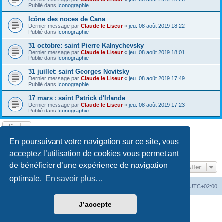
Publié dans
Iconographie
Icône des noces de Cana
Dernier message par
Claude le Liseur
«
jeu. 08 août 2019 18:22
Publié dans
Iconographie
31 octobre: saint Pierre Kalnychevsky
Dernier message par
Claude le Liseur
«
jeu. 08 août 2019 18:01
Publié dans
Iconographie
31 juillet: saint Georges Novitsky
Dernier message par
Claude le Liseur
«
jeu. 08 août 2019 17:49
Publié dans
Iconographie
17 mars : saint Patrick d'Irlande
Dernier message par
Claude le Liseur
«
jeu. 08 août 2019 17:23
Publié dans
Iconographie
La recherche a retourné plus de 1000 résultats
En poursuivant votre navigation sur ce site, vous
Page
1
sur
20
1
2
3
4
5
20
Suivant
…
acceptez l’utilisation de cookies vous permettant
de bénéficier d’une expérience de navigation
Aller
optimale.
En savoir plus…
Site web
Index forum
Fuseau horaire sur
UTC+02:00
J’accepte
Développé par
phpBB
® Forum Software © phpBB Limited
Traduction française officielle
©
Qiaeru
Confidentialité
|
Conditions