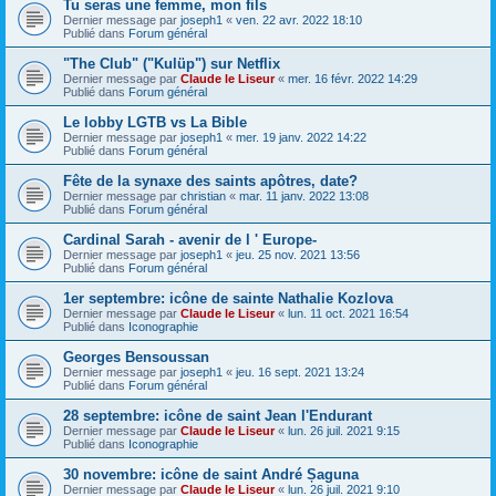
Tu seras une femme, mon fils
Dernier message par
joseph1
«
ven. 22 avr. 2022 18:10
Publié dans
Forum général
"The Club" ("Kulüp") sur Netflix
Dernier message par
Claude le Liseur
«
mer. 16 févr. 2022 14:29
Publié dans
Forum général
Le lobby LGTB vs La Bible
Dernier message par
joseph1
«
mer. 19 janv. 2022 14:22
Publié dans
Forum général
Fête de la synaxe des saints apôtres, date?
Dernier message par
christian
«
mar. 11 janv. 2022 13:08
Publié dans
Forum général
Cardinal Sarah - avenir de l ' Europe-
Dernier message par
joseph1
«
jeu. 25 nov. 2021 13:56
Publié dans
Forum général
1er septembre: icône de sainte Nathalie Kozlova
Dernier message par
Claude le Liseur
«
lun. 11 oct. 2021 16:54
Publié dans
Iconographie
Georges Bensoussan
Dernier message par
joseph1
«
jeu. 16 sept. 2021 13:24
Publié dans
Forum général
28 septembre: icône de saint Jean l'Endurant
Dernier message par
Claude le Liseur
«
lun. 26 juil. 2021 9:15
Publié dans
Iconographie
30 novembre: icône de saint André Șaguna
Dernier message par
Claude le Liseur
«
lun. 26 juil. 2021 9:10