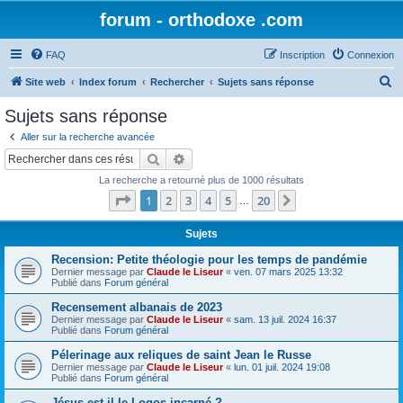
forum - orthodoxe .com
FAQ
Inscription
Connexion
R
Site web
Index forum
Rechercher
Sujets sans réponse
e
Sujets sans réponse
c
Aller sur la recherche avancée
h
Rechercher
Recherche avancée
e
La recherche a retourné plus de 1000 résultats
r
Page
1
sur
20
1
2
3
4
5
20
Suivant
…
c
h
Sujets
e
Recension: Petite théologie pour les temps de pandémie
Dernier message par
Claude le Liseur
«
ven. 07 mars 2025 13:32
r
Publié dans
Forum général
Recensement albanais de 2023
Dernier message par
Claude le Liseur
«
sam. 13 juil. 2024 16:37
Publié dans
Forum général
Pélerinage aux reliques de saint Jean le Russe
Dernier message par
Claude le Liseur
«
lun. 01 juil. 2024 19:08
Publié dans
Forum général
Jésus est-il le Logos incarné ?