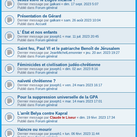
Dernier message par
galkani
«
dim. 17 sept. 2023 5:07
Publié dans
Forum général
Présentation de Gérard
Dernier message par
galkani
«
sam. 26 août 2023 10:04
Publié dans
Accueil
L' État et nos enfants
Dernier message par
joseph1
«
mar. 11 juil. 2023 20:45
Publié dans
Forum général
Saint feu, Paul VI et le patriarche Benoît de Jérusalem
Dernier message par
JeanMichelLemonnier
«
jeu. 20 avr. 2023 19:27
Publié dans
Forum général
Féminicides et civilisation judéo-chrétienne
Dernier message par
joseph1
«
dim. 02 avr. 2023 8:16
Publié dans
Forum général
naïveté chrétienne ?
Dernier message par
joseph1
«
ven. 24 mars 2023 16:17
Publié dans
Forum général
Pour la suppression universelle de la GPA
Dernier message par
joseph1
«
mar. 14 mars 2023 17:01
Publié dans
Forum général
L'arrêt Belya contre Kapral
Dernier message par
Claude le Liseur
«
dim. 19 févr. 2023 17:34
Publié dans
Forum général
Vaincre ou mourir
Dernier message par
joseph1
«
lun. 06 févr. 2023 11:44