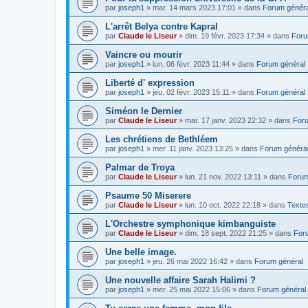
par
joseph1
»
mar. 14 mars 2023 17:01
» dans
Forum généra
L'arrêt Belya contre Kapral
par
Claude le Liseur
»
dim. 19 févr. 2023 17:34
» dans
Foru
Vaincre ou mourir
par
joseph1
»
lun. 06 févr. 2023 11:44
» dans
Forum général
Liberté d' expression
par
joseph1
»
jeu. 02 févr. 2023 15:11
» dans
Forum général
Siméon le Dernier
par
Claude le Liseur
»
mar. 17 janv. 2023 22:32
» dans
Foru
Les chrétiens de Bethléem
par
joseph1
»
mer. 11 janv. 2023 13:25
» dans
Forum généra
Palmar de Troya
par
Claude le Liseur
»
lun. 21 nov. 2022 13:11
» dans
Forum
Psaume 50 Miserere
par
Claude le Liseur
»
lun. 10 oct. 2022 22:18
» dans
Textes
L'Orchestre symphonique kimbanguiste
par
Claude le Liseur
»
dim. 18 sept. 2022 21:25
» dans
For
Une belle image.
par
joseph1
»
jeu. 26 mai 2022 16:42
» dans
Forum général
Une nouvelle affaire Sarah Halimi ?
par
joseph1
»
mer. 25 mai 2022 15:06
» dans
Forum général