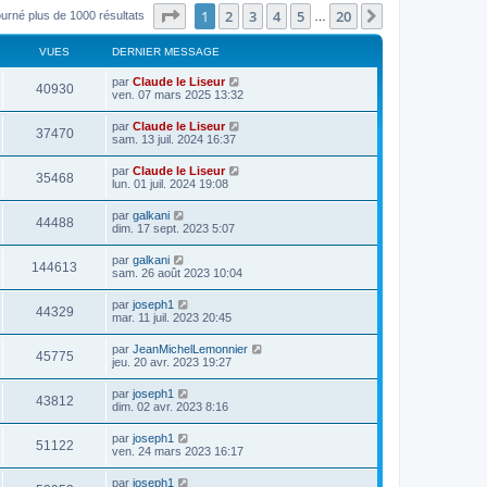
Page
1
sur
20
1
2
3
4
5
20
Suivant
ourné plus de 1000 résultats
…
VUES
DERNIER MESSAGE
par
Claude le Liseur
40930
ven. 07 mars 2025 13:32
par
Claude le Liseur
37470
sam. 13 juil. 2024 16:37
par
Claude le Liseur
35468
lun. 01 juil. 2024 19:08
par
galkani
44488
dim. 17 sept. 2023 5:07
par
galkani
144613
sam. 26 août 2023 10:04
par
joseph1
44329
mar. 11 juil. 2023 20:45
par
JeanMichelLemonnier
45775
jeu. 20 avr. 2023 19:27
par
joseph1
43812
dim. 02 avr. 2023 8:16
par
joseph1
51122
ven. 24 mars 2023 16:17
par
joseph1