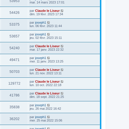
53953
mar. 14 mars 2023 17:01
par
Claude le Liseur
54426
dim. 19 févr. 2023 17:34
par
joseph1
53375
lun. 06 févr. 2023 11:44
par
joseph1
53657
jeu. 02 févr. 2023 15:11
par
Claude le Liseur
54240
mar. 17 janv. 2023 22:32
par
joseph1
49471
mer. 11 janv. 2023 13:25
par
Claude le Liseur
50703
lun. 21 nov. 2022 13:11
par
Claude le Liseur
129772
lun. 10 oct. 2022 22:18
par
Claude le Liseur
41786
dim. 18 sept. 2022 21:25
par
joseph1
35838
jeu. 26 mai 2022 16:42
par
joseph1
36202
mer. 25 mai 2022 15:06
par
joseph1