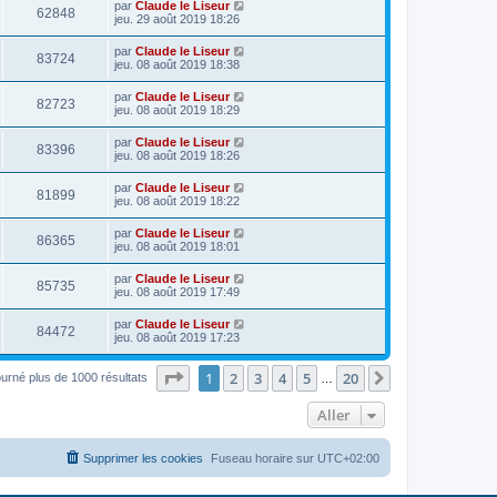
par
Claude le Liseur
62848
jeu. 29 août 2019 18:26
par
Claude le Liseur
83724
jeu. 08 août 2019 18:38
par
Claude le Liseur
82723
jeu. 08 août 2019 18:29
par
Claude le Liseur
83396
jeu. 08 août 2019 18:26
par
Claude le Liseur
81899
jeu. 08 août 2019 18:22
par
Claude le Liseur
86365
jeu. 08 août 2019 18:01
par
Claude le Liseur
85735
jeu. 08 août 2019 17:49
par
Claude le Liseur
84472
jeu. 08 août 2019 17:23
Page
1
sur
20
1
2
3
4
5
20
Suivant
ourné plus de 1000 résultats
…
Aller
Supprimer les cookies
Fuseau horaire sur
UTC+02:00