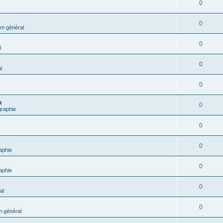
0
0
m général
0
l
0
l
0
a
0
graphie
0
0
aphie
0
aphie
0
al
0
 général