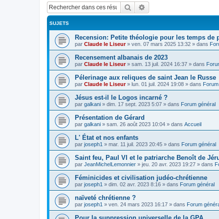
Rechercher
Recherche avancée
SUJETS
Recension: Petite théologie pour les temps de
par
Claude le Liseur
»
ven. 07 mars 2025 13:32
» dans
For
Recensement albanais de 2023
par
Claude le Liseur
»
sam. 13 juil. 2024 16:37
» dans
Foru
Pélerinage aux reliques de saint Jean le Russe
par
Claude le Liseur
»
lun. 01 juil. 2024 19:08
» dans
Forum 
Jésus est-il le Logos incarné ?
par
galkani
»
dim. 17 sept. 2023 5:07
» dans
Forum général
Présentation de Gérard
par
galkani
»
sam. 26 août 2023 10:04
» dans
Accueil
L' État et nos enfants
par
joseph1
»
mar. 11 juil. 2023 20:45
» dans
Forum général
Saint feu, Paul VI et le patriarche Benoît de Jé
par
JeanMichelLemonnier
»
jeu. 20 avr. 2023 19:27
» dans
F
Féminicides et civilisation judéo-chrétienne
par
joseph1
»
dim. 02 avr. 2023 8:16
» dans
Forum général
naïveté chrétienne ?
par
joseph1
»
ven. 24 mars 2023 16:17
» dans
Forum généra
Pour la suppression universelle de la GPA