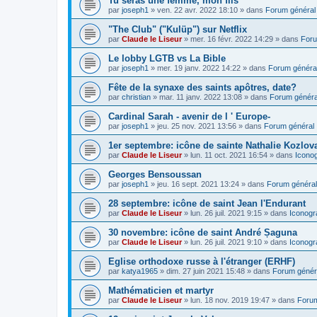
Tu seras une femme, mon fils
par
joseph1
»
ven. 22 avr. 2022 18:10
» dans
Forum général
"The Club" ("Kulüp") sur Netflix
par
Claude le Liseur
»
mer. 16 févr. 2022 14:29
» dans
Foru
Le lobby LGTB vs La Bible
par
joseph1
»
mer. 19 janv. 2022 14:22
» dans
Forum généra
Fête de la synaxe des saints apôtres, date?
par
christian
»
mar. 11 janv. 2022 13:08
» dans
Forum généra
Cardinal Sarah - avenir de l ' Europe-
par
joseph1
»
jeu. 25 nov. 2021 13:56
» dans
Forum général
1er septembre: icône de sainte Nathalie Kozlov
par
Claude le Liseur
»
lun. 11 oct. 2021 16:54
» dans
Icono
Georges Bensoussan
par
joseph1
»
jeu. 16 sept. 2021 13:24
» dans
Forum général
28 septembre: icône de saint Jean l'Endurant
par
Claude le Liseur
»
lun. 26 juil. 2021 9:15
» dans
Iconogr
30 novembre: icône de saint André Șaguna
par
Claude le Liseur
»
lun. 26 juil. 2021 9:10
» dans
Iconogr
Eglise orthodoxe russe à l'étranger (ERHF)
par
katya1965
»
dim. 27 juin 2021 15:48
» dans
Forum génér
Mathématicien et martyr
par
Claude le Liseur
»
lun. 18 nov. 2019 19:47
» dans
Forum