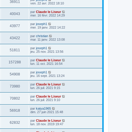
36911
ven. 22 avr. 2022 18:10
par
Claude le Liseur
40043
mer. 16 févr. 2022 14:29
par
joseph1
43977
mer. 19 janv. 2022 14:22
par
christian
43422
mar. 11 janv. 2022 13:08
par
joseph1
51811
jeu. 25 nov. 2021 13:56
par
Claude le Liseur
157288
lun. 11 oct. 2021 16:54
par
joseph1
54908
jeu. 16 sept. 2021 13:24
par
Claude le Liseur
73980
lun. 26 juil. 2021 9:15
par
Claude le Liseur
70802
lun. 26 juil. 2021 9:10
par
katya1965
56918
dim. 27 juin 2021 15:48
par
Claude le Liseur
62832
lun. 18 nov. 2019 19:47