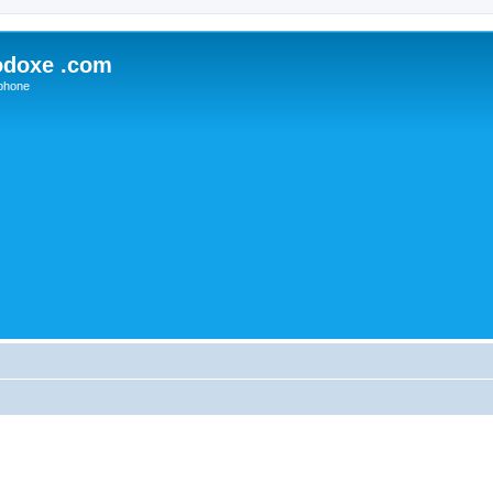
odoxe .com
phone