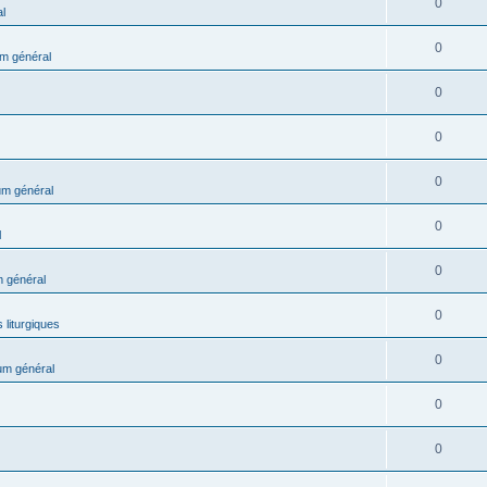
0
l
0
m général
0
0
0
m général
0
l
0
 général
0
 liturgiques
0
um général
0
0