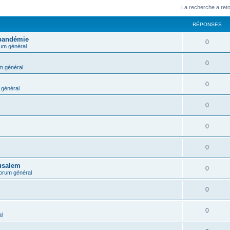
La recherche a ret
RÉPONSES
 pandémie
0
um général
0
m général
0
général
0
0
0
rusalem
0
orum général
0
0
l