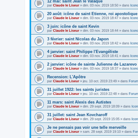
12 mai: saint Jean le Valaque
par
Claude le Liseur
»
dim. 03 nov. 2019 18:50
» dans
Icon
20 août: icône de saint Etienne, roi apostoliqu
par
Claude le Liseur
»
dim. 03 nov. 2019 18:47
» dans
Icon
3 juin: icône de saint Kevin
par
Claude le Liseur
»
dim. 03 nov. 2019 18:44
» dans
Icon
3 février: saint Nicolas du Japon
par
Claude le Liseur
»
dim. 03 nov. 2019 18:42
» dans
Icon
4 janvier: saint Philippe l'Evangéliste
par
Claude le Liseur
»
dim. 03 nov. 2019 18:41
» dans
Icon
2 janvier: icône de sainte Julienne de Lazarevo
par
Claude le Liseur
»
dim. 03 nov. 2019 18:37
» dans
Icon
Recension: L'Apôtre
par
Claude le Liseur
»
jeu. 10 oct. 2019 23:49
» dans
Forum
31 juillet 1922: les saints juristes
par
Claude le Liseur
»
jeu. 10 oct. 2019 22:48
» dans
Forum
11 mars: saint Alexis des Autistes
par
Claude le Liseur
»
dim. 29 sept. 2019 18:09
» dans
Icon
31 juillet: saint Jean Kovcharoff
par
Claude le Liseur
»
dim. 29 sept. 2019 15:05
» dans
Icon
Je ne pensais pas voir une telle merveille
par
Claude le Liseur
»
sam. 28 sept. 2019 19:10
» dans
For