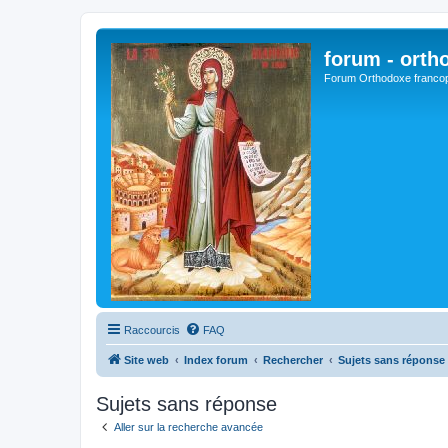
forum - orth
Forum Orthodoxe franco
Raccourcis
FAQ
Site web
Index forum
Rechercher
Sujets sans réponse
Sujets sans réponse
Aller sur la recherche avancée