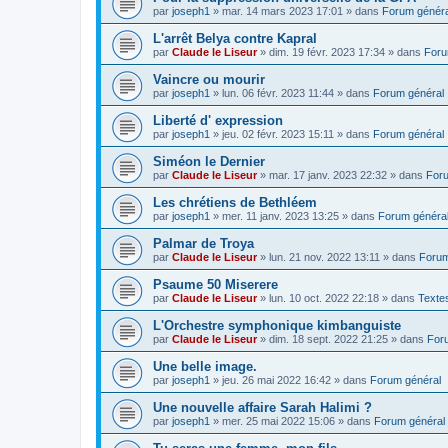
par
joseph1
»
mar. 14 mars 2023 17:01
» dans
Forum généra
L'arrêt Belya contre Kapral
par
Claude le Liseur
»
dim. 19 févr. 2023 17:34
» dans
Foru
Vaincre ou mourir
par
joseph1
»
lun. 06 févr. 2023 11:44
» dans
Forum général
Liberté d' expression
par
joseph1
»
jeu. 02 févr. 2023 15:11
» dans
Forum général
Siméon le Dernier
par
Claude le Liseur
»
mar. 17 janv. 2023 22:32
» dans
Foru
Les chrétiens de Bethléem
par
joseph1
»
mer. 11 janv. 2023 13:25
» dans
Forum généra
Palmar de Troya
par
Claude le Liseur
»
lun. 21 nov. 2022 13:11
» dans
Forum
Psaume 50 Miserere
par
Claude le Liseur
»
lun. 10 oct. 2022 22:18
» dans
Textes
L'Orchestre symphonique kimbanguiste
par
Claude le Liseur
»
dim. 18 sept. 2022 21:25
» dans
For
Une belle image.
par
joseph1
»
jeu. 26 mai 2022 16:42
» dans
Forum général
Une nouvelle affaire Sarah Halimi ?
par
joseph1
»
mer. 25 mai 2022 15:06
» dans
Forum général