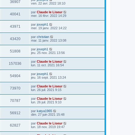
36907
ven. 22 avr. 2022 18:10
par
Claude le Liseur
40041
mer. 16 févr. 2022 14:29
par
joseph1
43971
mer. 19 janv. 2022 14:22
par
christian
43420
mar. 11 janv. 2022 13:08
par
joseph1
51808
jeu. 25 nov. 2021 13:56
par
Claude le Liseur
157036
lun. 11 oct. 2021 16:54
par
joseph1
54904
jeu. 16 sept. 2021 13:24
par
Claude le Liseur
73970
lun. 26 juil. 2021 9:15
par
Claude le Liseur
70787
lun. 26 juil. 2021 9:10
par
katya1965
56912
dim. 27 juin 2021 15:48
par
Claude le Liseur
62827
lun. 18 nov. 2019 19:47