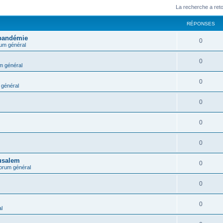
La recherche a ret
RÉPONSES
 pandémie
0
um général
0
m général
0
général
0
0
0
rusalem
0
orum général
0
0
l