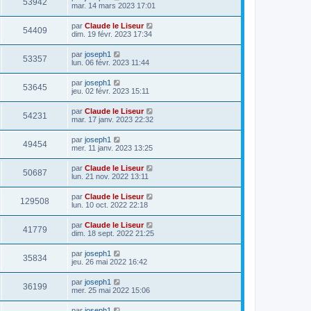
53942
mar. 14 mars 2023 17:01
par
Claude le Liseur
54409
dim. 19 févr. 2023 17:34
par
joseph1
53357
lun. 06 févr. 2023 11:44
par
joseph1
53645
jeu. 02 févr. 2023 15:11
par
Claude le Liseur
54231
mar. 17 janv. 2023 22:32
par
joseph1
49454
mer. 11 janv. 2023 13:25
par
Claude le Liseur
50687
lun. 21 nov. 2022 13:11
par
Claude le Liseur
129508
lun. 10 oct. 2022 22:18
par
Claude le Liseur
41779
dim. 18 sept. 2022 21:25
par
joseph1
35834
jeu. 26 mai 2022 16:42
par
joseph1
36199
mer. 25 mai 2022 15:06
par
joseph1