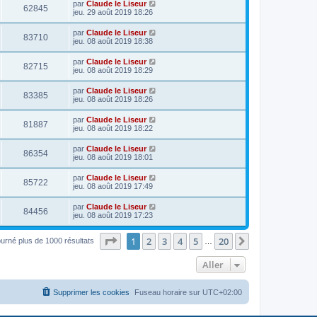
par
Claude le Liseur
62845
jeu. 29 août 2019 18:26
par
Claude le Liseur
83710
jeu. 08 août 2019 18:38
par
Claude le Liseur
82715
jeu. 08 août 2019 18:29
par
Claude le Liseur
83385
jeu. 08 août 2019 18:26
par
Claude le Liseur
81887
jeu. 08 août 2019 18:22
par
Claude le Liseur
86354
jeu. 08 août 2019 18:01
par
Claude le Liseur
85722
jeu. 08 août 2019 17:49
par
Claude le Liseur
84456
jeu. 08 août 2019 17:23
Page
1
sur
20
1
2
3
4
5
20
Suivant
ourné plus de 1000 résultats
…
Aller
Supprimer les cookies
Fuseau horaire sur
UTC+02:00