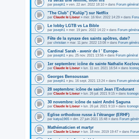
Tu seras une femme, mon fils
par
joseph1
»
ven. 22 avr. 2022 18:10
» dans
Forum général
"The Club" ("Kulüp") sur Netflix
par
Claude le Liseur
»
mer. 16 févr. 2022 14:29
» dans
Foru
Le lobby LGTB vs La Bible
par
joseph1
»
mer. 19 janv. 2022 14:22
» dans
Forum généra
Fête de la synaxe des saints apôtres, date?
par
christian
»
mar. 11 janv. 2022 13:08
» dans
Forum généra
Cardinal Sarah - avenir de l ' Europe-
par
joseph1
»
jeu. 25 nov. 2021 13:56
» dans
Forum général
1er septembre: icône de sainte Nathalie Kozlov
par
Claude le Liseur
»
lun. 11 oct. 2021 16:54
» dans
Icono
Georges Bensoussan
par
joseph1
»
jeu. 16 sept. 2021 13:24
» dans
Forum général
28 septembre: icône de saint Jean l'Endurant
par
Claude le Liseur
»
lun. 26 juil. 2021 9:15
» dans
Iconogr
30 novembre: icône de saint André Șaguna
par
Claude le Liseur
»
lun. 26 juil. 2021 9:10
» dans
Iconogr
Eglise orthodoxe russe à l'étranger (ERHF)
par
katya1965
»
dim. 27 juin 2021 15:48
» dans
Forum génér
Mathématicien et martyr
par
Claude le Liseur
»
lun. 18 nov. 2019 19:47
» dans
Forum