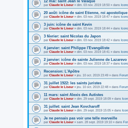
12 mai: saint Jean le Valaque
par
Claude le Liseur
»
dim. 03 nov. 2019 18:50
» dans
Icon
20 août: icône de saint Etienne, roi apostoliqu
par
Claude le Liseur
»
dim. 03 nov. 2019 18:47
» dans
Icon
3 juin: icône de saint Kevin
par
Claude le Liseur
»
dim. 03 nov. 2019 18:44
» dans
Icon
3 février: saint Nicolas du Japon
par
Claude le Liseur
»
dim. 03 nov. 2019 18:42
» dans
Icon
4 janvier: saint Philippe l'Evangéliste
par
Claude le Liseur
»
dim. 03 nov. 2019 18:41
» dans
Icon
2 janvier: icône de sainte Julienne de Lazarevo
par
Claude le Liseur
»
dim. 03 nov. 2019 18:37
» dans
Icon
Recension: L'Apôtre
par
Claude le Liseur
»
jeu. 10 oct. 2019 23:49
» dans
Forum
31 juillet 1922: les saints juristes
par
Claude le Liseur
»
jeu. 10 oct. 2019 22:48
» dans
Forum
11 mars: saint Alexis des Autistes
par
Claude le Liseur
»
dim. 29 sept. 2019 18:09
» dans
Icon
31 juillet: saint Jean Kovcharoff
par
Claude le Liseur
»
dim. 29 sept. 2019 15:05
» dans
Icon
Je ne pensais pas voir une telle merveille
par
Claude le Liseur
»
sam. 28 sept. 2019 19:10
» dans
For