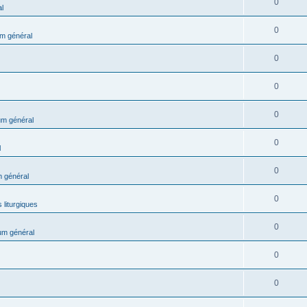
0
l
0
m général
0
0
0
m général
0
l
0
 général
0
 liturgiques
0
um général
0
0