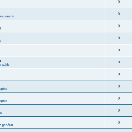
0
0
m général
0
l
0
l
0
a
0
graphie
0
0
aphie
0
aphie
0
al
0
 général