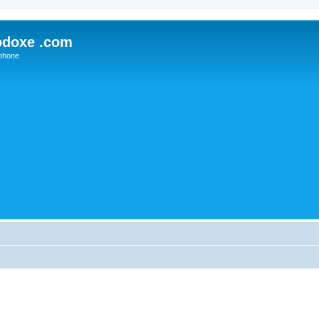
odoxe .com
phone