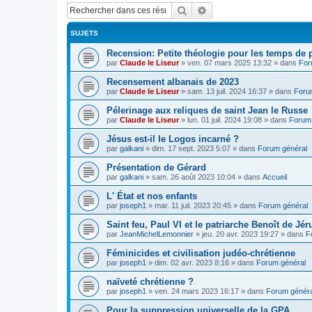
Rechercher
Recherche avancée
SUJETS
Recension: Petite théologie pour les temps de
par
Claude le Liseur
»
ven. 07 mars 2025 13:32
» dans
For
Recensement albanais de 2023
par
Claude le Liseur
»
sam. 13 juil. 2024 16:37
» dans
Foru
Pélerinage aux reliques de saint Jean le Russe
par
Claude le Liseur
»
lun. 01 juil. 2024 19:08
» dans
Forum 
Jésus est-il le Logos incarné ?
par
galkani
»
dim. 17 sept. 2023 5:07
» dans
Forum général
Présentation de Gérard
par
galkani
»
sam. 26 août 2023 10:04
» dans
Accueil
L' État et nos enfants
par
joseph1
»
mar. 11 juil. 2023 20:45
» dans
Forum général
Saint feu, Paul VI et le patriarche Benoît de Jé
par
JeanMichelLemonnier
»
jeu. 20 avr. 2023 19:27
» dans
F
Féminicides et civilisation judéo-chrétienne
par
joseph1
»
dim. 02 avr. 2023 8:16
» dans
Forum général
naïveté chrétienne ?
par
joseph1
»
ven. 24 mars 2023 16:17
» dans
Forum généra
Pour la suppression universelle de la GPA