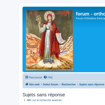
forum - orth
Forum Orthodoxe franco
Raccourcis
FAQ
Site web
Index forum
Rechercher
Sujets sans réponse
Sujets sans réponse
Aller sur la recherche avancée