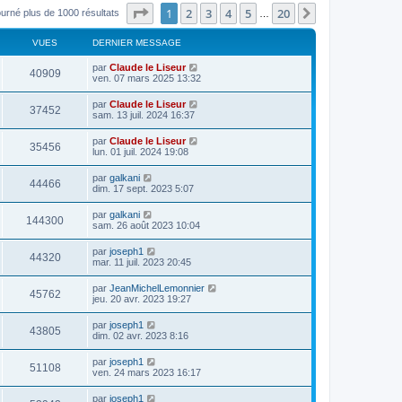
Page
1
sur
20
1
2
3
4
5
20
Suivant
ourné plus de 1000 résultats
…
VUES
DERNIER MESSAGE
par
Claude le Liseur
40909
ven. 07 mars 2025 13:32
par
Claude le Liseur
37452
sam. 13 juil. 2024 16:37
par
Claude le Liseur
35456
lun. 01 juil. 2024 19:08
par
galkani
44466
dim. 17 sept. 2023 5:07
par
galkani
144300
sam. 26 août 2023 10:04
par
joseph1
44320
mar. 11 juil. 2023 20:45
par
JeanMichelLemonnier
45762
jeu. 20 avr. 2023 19:27
par
joseph1
43805
dim. 02 avr. 2023 8:16
par
joseph1
51108
ven. 24 mars 2023 16:17
par
joseph1