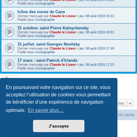
Publié dans
Iconographie
Icône des noces de Cana
Dernier message par
Claude le Liseur
«
jeu. 08 août 2019 18:22
Publié dans
Iconographie
31 octobre: saint Pierre Kalnychevsky
Dernier message par
Claude le Liseur
«
jeu. 08 août 2019 18:01
Publié dans
Iconographie
31 juillet: saint Georges Novitsky
Dernier message par
Claude le Liseur
«
jeu. 08 août 2019 17:49
Publié dans
Iconographie
17 mars : saint Patrick d'Irlande
Dernier message par
Claude le Liseur
«
jeu. 08 août 2019 17:23
Publié dans
Iconographie
La recherche a retourné plus de 1000 résultats
En poursuivant votre navigation sur ce site, vous
Page
1
sur
20
1
2
3
4
5
20
Suivant
…
acceptez l’utilisation de cookies vous permettant
de bénéficier d’une expérience de navigation
Aller
optimale.
En savoir plus…
Site web
Index forum
Fuseau horaire sur
UTC+02:00
J’accepte
Développé par
phpBB
® Forum Software © phpBB Limited
Traduction française officielle
©
Qiaeru
Confidentialité
|
Conditions