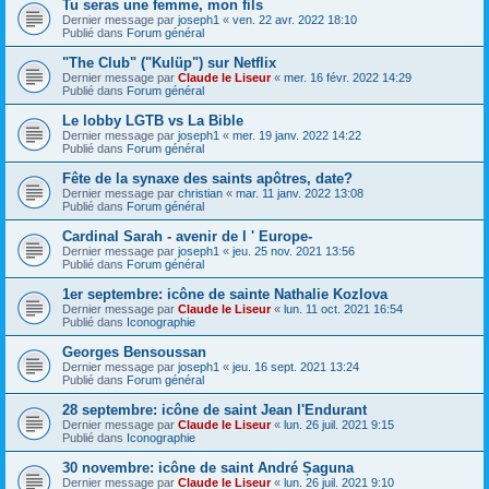
Tu seras une femme, mon fils
Dernier message par
joseph1
«
ven. 22 avr. 2022 18:10
Publié dans
Forum général
"The Club" ("Kulüp") sur Netflix
Dernier message par
Claude le Liseur
«
mer. 16 févr. 2022 14:29
Publié dans
Forum général
Le lobby LGTB vs La Bible
Dernier message par
joseph1
«
mer. 19 janv. 2022 14:22
Publié dans
Forum général
Fête de la synaxe des saints apôtres, date?
Dernier message par
christian
«
mar. 11 janv. 2022 13:08
Publié dans
Forum général
Cardinal Sarah - avenir de l ' Europe-
Dernier message par
joseph1
«
jeu. 25 nov. 2021 13:56
Publié dans
Forum général
1er septembre: icône de sainte Nathalie Kozlova
Dernier message par
Claude le Liseur
«
lun. 11 oct. 2021 16:54
Publié dans
Iconographie
Georges Bensoussan
Dernier message par
joseph1
«
jeu. 16 sept. 2021 13:24
Publié dans
Forum général
28 septembre: icône de saint Jean l'Endurant
Dernier message par
Claude le Liseur
«
lun. 26 juil. 2021 9:15
Publié dans
Iconographie
30 novembre: icône de saint André Șaguna
Dernier message par
Claude le Liseur
«
lun. 26 juil. 2021 9:10