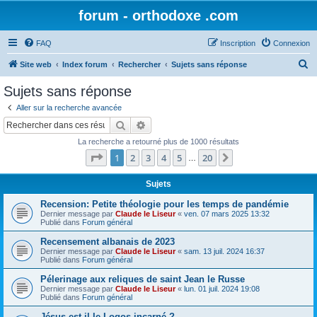
forum - orthodoxe .com
FAQ
Inscription
Connexion
R
Site web
Index forum
Rechercher
Sujets sans réponse
e
Sujets sans réponse
c
Aller sur la recherche avancée
h
Rechercher
Recherche avancée
e
La recherche a retourné plus de 1000 résultats
r
Page
1
sur
20
1
2
3
4
5
20
Suivant
…
c
h
Sujets
e
Recension: Petite théologie pour les temps de pandémie
Dernier message par
Claude le Liseur
«
ven. 07 mars 2025 13:32
r
Publié dans
Forum général
Recensement albanais de 2023
Dernier message par
Claude le Liseur
«
sam. 13 juil. 2024 16:37
Publié dans
Forum général
Pélerinage aux reliques de saint Jean le Russe
Dernier message par
Claude le Liseur
«
lun. 01 juil. 2024 19:08
Publié dans
Forum général
Jésus est-il le Logos incarné ?