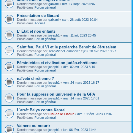
Dernier message par
galkani
«
dim. 17 sept. 2023 5:07
Publié dans
Forum général
Présentation de Gérard
Dernier message par
galkani
«
sam. 26 août 2023 10:04
Publié dans
Accueil
L' État et nos enfants
Dernier message par
joseph1
«
mar. 11 juil. 2023 20:45
Publié dans
Forum général
Saint feu, Paul VI et le patriarche Benoît de Jérusalem
Dernier message par
JeanMichelLemonnier
«
jeu. 20 avr. 2023 19:27
Publié dans
Forum général
Féminicides et civilisation judéo-chrétienne
Dernier message par
joseph1
«
dim. 02 avr. 2023 8:16
Publié dans
Forum général
naïveté chrétienne ?
Dernier message par
joseph1
«
ven. 24 mars 2023 16:17
Publié dans
Forum général
Pour la suppression universelle de la GPA
Dernier message par
joseph1
«
mar. 14 mars 2023 17:01
Publié dans
Forum général
L'arrêt Belya contre Kapral
Dernier message par
Claude le Liseur
«
dim. 19 févr. 2023 17:34
Publié dans
Forum général
Vaincre ou mourir
Dernier message par
joseph1
«
lun. 06 févr. 2023 11:44