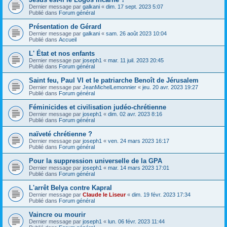
Dernier message par
galkani
«
dim. 17 sept. 2023 5:07
Publié dans
Forum général
Présentation de Gérard
Dernier message par
galkani
«
sam. 26 août 2023 10:04
Publié dans
Accueil
L' État et nos enfants
Dernier message par
joseph1
«
mar. 11 juil. 2023 20:45
Publié dans
Forum général
Saint feu, Paul VI et le patriarche Benoît de Jérusalem
Dernier message par
JeanMichelLemonnier
«
jeu. 20 avr. 2023 19:27
Publié dans
Forum général
Féminicides et civilisation judéo-chrétienne
Dernier message par
joseph1
«
dim. 02 avr. 2023 8:16
Publié dans
Forum général
naïveté chrétienne ?
Dernier message par
joseph1
«
ven. 24 mars 2023 16:17
Publié dans
Forum général
Pour la suppression universelle de la GPA
Dernier message par
joseph1
«
mar. 14 mars 2023 17:01
Publié dans
Forum général
L'arrêt Belya contre Kapral
Dernier message par
Claude le Liseur
«
dim. 19 févr. 2023 17:34
Publié dans
Forum général
Vaincre ou mourir
Dernier message par
joseph1
«
lun. 06 févr. 2023 11:44