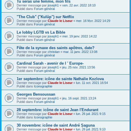
Tu seras une femme, mon fils
Dernier message par
joseph1
«
ven. 22 avr. 2022 18:10
Publié dans
Forum général
"The Club" ("Kulüp") sur Netflix
Dernier message par
Claude le Liseur
«
mer. 16 févr. 2022 14:29
Publié dans
Forum général
Le lobby LGTB vs La Bible
Dernier message par
joseph1
«
mer. 19 janv. 2022 14:22
Publié dans
Forum général
Fête de la synaxe des saints apôtres, date?
Dernier message par
christian
«
mar. 11 janv. 2022 13:08
Publié dans
Forum général
Cardinal Sarah - avenir de l ' Europe-
Dernier message par
joseph1
«
jeu. 25 nov. 2021 13:56
Publié dans
Forum général
1er septembre: icône de sainte Nathalie Kozlova
Dernier message par
Claude le Liseur
«
lun. 11 oct. 2021 16:54
Publié dans
Iconographie
Georges Bensoussan
Dernier message par
joseph1
«
jeu. 16 sept. 2021 13:24
Publié dans
Forum général
28 septembre: icône de saint Jean l'Endurant
Dernier message par
Claude le Liseur
«
lun. 26 juil. 2021 9:15
Publié dans
Iconographie
30 novembre: icône de saint André Șaguna
Dernier message par
Claude le Liseur
«
lun. 26 juil. 2021 9:10