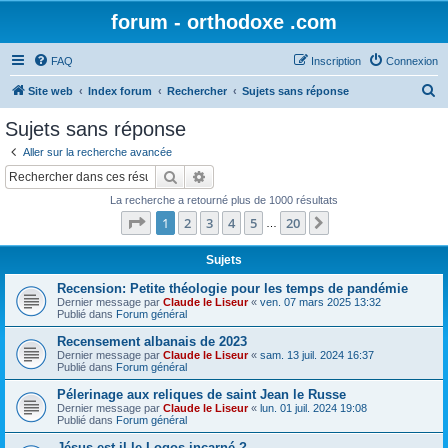
forum - orthodoxe .com
FAQ
Inscription
Connexion
R
Site web
Index forum
Rechercher
Sujets sans réponse
e
Sujets sans réponse
c
Aller sur la recherche avancée
h
Rechercher
Recherche avancée
e
La recherche a retourné plus de 1000 résultats
r
Page
1
sur
20
1
2
3
4
5
20
Suivant
…
c
h
Sujets
e
Recension: Petite théologie pour les temps de pandémie
Dernier message par
Claude le Liseur
«
ven. 07 mars 2025 13:32
r
Publié dans
Forum général
Recensement albanais de 2023
Dernier message par
Claude le Liseur
«
sam. 13 juil. 2024 16:37
Publié dans
Forum général
Pélerinage aux reliques de saint Jean le Russe
Dernier message par
Claude le Liseur
«
lun. 01 juil. 2024 19:08
Publié dans
Forum général
Jésus est-il le Logos incarné ?