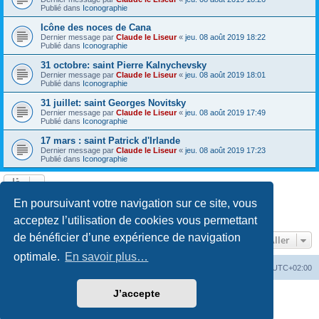
Publié dans
Iconographie
Icône des noces de Cana
Dernier message par
Claude le Liseur
«
jeu. 08 août 2019 18:22
Publié dans
Iconographie
31 octobre: saint Pierre Kalnychevsky
Dernier message par
Claude le Liseur
«
jeu. 08 août 2019 18:01
Publié dans
Iconographie
31 juillet: saint Georges Novitsky
Dernier message par
Claude le Liseur
«
jeu. 08 août 2019 17:49
Publié dans
Iconographie
17 mars : saint Patrick d'Irlande
Dernier message par
Claude le Liseur
«
jeu. 08 août 2019 17:23
Publié dans
Iconographie
La recherche a retourné plus de 1000 résultats
En poursuivant votre navigation sur ce site, vous
Page
1
sur
20
1
2
3
4
5
20
Suivant
…
acceptez l’utilisation de cookies vous permettant
de bénéficier d’une expérience de navigation
Aller
optimale.
En savoir plus…
Site web
Index forum
Fuseau horaire sur
UTC+02:00
J’accepte
Développé par
phpBB
® Forum Software © phpBB Limited
Traduction française officielle
©
Qiaeru
Confidentialité
|
Conditions