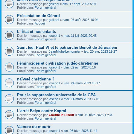
Dernier message par
galkani
«
dim. 17 sept. 2023 5:07
Publié dans
Forum général
Présentation de Gérard
Dernier message par
galkani
«
sam. 26 août 2023 10:04
Publié dans
Accueil
L' État et nos enfants
Dernier message par
joseph1
«
mar. 11 juil. 2023 20:45
Publié dans
Forum général
Saint feu, Paul VI et le patriarche Benoît de Jérusalem
Dernier message par
JeanMichelLemonnier
«
jeu. 20 avr. 2023 19:27
Publié dans
Forum général
Féminicides et civilisation judéo-chrétienne
Dernier message par
joseph1
«
dim. 02 avr. 2023 8:16
Publié dans
Forum général
naïveté chrétienne ?
Dernier message par
joseph1
«
ven. 24 mars 2023 16:17
Publié dans
Forum général
Pour la suppression universelle de la GPA
Dernier message par
joseph1
«
mar. 14 mars 2023 17:01
Publié dans
Forum général
L'arrêt Belya contre Kapral
Dernier message par
Claude le Liseur
«
dim. 19 févr. 2023 17:34
Publié dans
Forum général
Vaincre ou mourir
Dernier message par
joseph1
«
lun. 06 févr. 2023 11:44