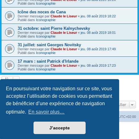
Publié dans
Iconographie
Icône des noces de Cana
Dernier message par
Claude le Liseur
«
jeu. 08 août 2019 18:22
Publié dans
Iconographie
31 octobre: saint Pierre Kalnychevsky
Dernier message par
Claude le Liseur
«
jeu. 08 août 2019 18:01
Publié dans
Iconographie
31 juillet: saint Georges Novitsky
Dernier message par
Claude le Liseur
«
jeu. 08 août 2019 17:49
Publié dans
Iconographie
17 mars : saint Patrick d'Irlande
Dernier message par
Claude le Liseur
«
jeu. 08 août 2019 17:23
Publié dans
Iconographie
La recherche a retourné plus de 1000 résultats
En poursuivant votre navigation sur ce site, vous
Page
1
sur
20
1
2
3
4
5
20
Suivant
…
acceptez l’utilisation de cookies vous permettant
de bénéficier d’une expérience de navigation
Aller
optimale.
En savoir plus…
Site web
Index forum
Fuseau horaire sur
UTC+02:00
J’accepte
Développé par
phpBB
® Forum Software © phpBB Limited
Traduction française officielle
©
Qiaeru
Confidentialité
|
Conditions