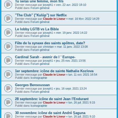
Tu seras une femme, mon fils
Dernier message par
joseph1
«
ven. 22 avr. 2022 18:10
Publié dans
Forum général
"The Club" ("Kulüp") sur Netflix
Dernier message par
Claude le Liseur
«
mer. 16 févr. 2022 14:29
Publié dans
Forum général
Le lobby LGTB vs La Bible
Dernier message par
joseph1
«
mer. 19 janv. 2022 14:22
Publié dans
Forum général
Fête de la synaxe des saints apôtres, date?
Dernier message par
christian
«
mar. 11 janv. 2022 13:08
Publié dans
Forum général
Cardinal Sarah - avenir de l ' Europe-
Dernier message par
joseph1
«
jeu. 25 nov. 2021 13:56
Publié dans
Forum général
1er septembre: icône de sainte Nathalie Kozlova
Dernier message par
Claude le Liseur
«
lun. 11 oct. 2021 16:54
Publié dans
Iconographie
Georges Bensoussan
Dernier message par
joseph1
«
jeu. 16 sept. 2021 13:24
Publié dans
Forum général
28 septembre: icône de saint Jean l'Endurant
Dernier message par
Claude le Liseur
«
lun. 26 juil. 2021 9:15
Publié dans
Iconographie
30 novembre: icône de saint André Șaguna
Dernier message par
Claude le Liseur
«
lun. 26 juil. 2021 9:10