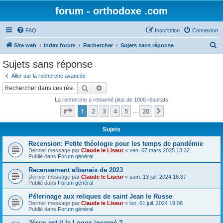
forum - orthodoxe .com
FAQ
Inscription
Connexion
R
Site web
Index forum
Rechercher
Sujets sans réponse
e
Sujets sans réponse
c
Aller sur la recherche avancée
h
Rechercher
Recherche avancée
e
La recherche a retourné plus de 1000 résultats
r
Page
1
sur
20
1
2
3
4
5
20
Suivant
…
c
h
Sujets
e
Recension: Petite théologie pour les temps de pandémie
Dernier message par
Claude le Liseur
«
ven. 07 mars 2025 13:32
r
Publié dans
Forum général
Recensement albanais de 2023
Dernier message par
Claude le Liseur
«
sam. 13 juil. 2024 16:37
Publié dans
Forum général
Pélerinage aux reliques de saint Jean le Russe
Dernier message par
Claude le Liseur
«
lun. 01 juil. 2024 19:08
Publié dans
Forum général
Jésus est-il le Logos incarné ?