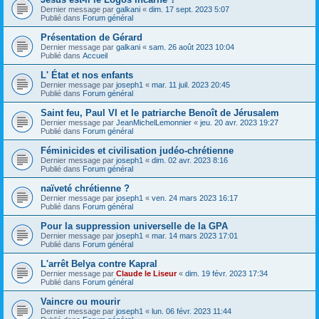
Dernier message par
galkani
«
dim. 17 sept. 2023 5:07
Publié dans
Forum général
Présentation de Gérard
Dernier message par
galkani
«
sam. 26 août 2023 10:04
Publié dans
Accueil
L' État et nos enfants
Dernier message par
joseph1
«
mar. 11 juil. 2023 20:45
Publié dans
Forum général
Saint feu, Paul VI et le patriarche Benoît de Jérusalem
Dernier message par
JeanMichelLemonnier
«
jeu. 20 avr. 2023 19:27
Publié dans
Forum général
Féminicides et civilisation judéo-chrétienne
Dernier message par
joseph1
«
dim. 02 avr. 2023 8:16
Publié dans
Forum général
naïveté chrétienne ?
Dernier message par
joseph1
«
ven. 24 mars 2023 16:17
Publié dans
Forum général
Pour la suppression universelle de la GPA
Dernier message par
joseph1
«
mar. 14 mars 2023 17:01
Publié dans
Forum général
L'arrêt Belya contre Kapral
Dernier message par
Claude le Liseur
«
dim. 19 févr. 2023 17:34
Publié dans
Forum général
Vaincre ou mourir
Dernier message par
joseph1
«
lun. 06 févr. 2023 11:44