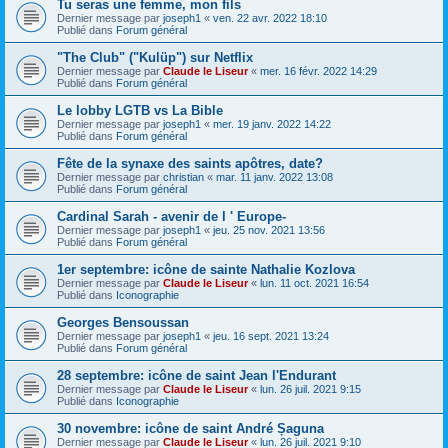
Tu seras une femme, mon fils
Dernier message par
joseph1
«
ven. 22 avr. 2022 18:10
Publié dans
Forum général
"The Club" ("Kulüp") sur Netflix
Dernier message par
Claude le Liseur
«
mer. 16 févr. 2022 14:29
Publié dans
Forum général
Le lobby LGTB vs La Bible
Dernier message par
joseph1
«
mer. 19 janv. 2022 14:22
Publié dans
Forum général
Fête de la synaxe des saints apôtres, date?
Dernier message par
christian
«
mar. 11 janv. 2022 13:08
Publié dans
Forum général
Cardinal Sarah - avenir de l ' Europe-
Dernier message par
joseph1
«
jeu. 25 nov. 2021 13:56
Publié dans
Forum général
1er septembre: icône de sainte Nathalie Kozlova
Dernier message par
Claude le Liseur
«
lun. 11 oct. 2021 16:54
Publié dans
Iconographie
Georges Bensoussan
Dernier message par
joseph1
«
jeu. 16 sept. 2021 13:24
Publié dans
Forum général
28 septembre: icône de saint Jean l'Endurant
Dernier message par
Claude le Liseur
«
lun. 26 juil. 2021 9:15
Publié dans
Iconographie
30 novembre: icône de saint André Șaguna
Dernier message par
Claude le Liseur
«
lun. 26 juil. 2021 9:10