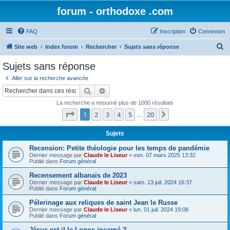
forum - orthodoxe .com
FAQ
Inscription
Connexion
R
Site web
Index forum
Rechercher
Sujets sans réponse
e
Sujets sans réponse
c
Aller sur la recherche avancée
h
Rechercher
Recherche avancée
e
La recherche a retourné plus de 1000 résultats
r
Page
1
sur
20
1
2
3
4
5
20
Suivant
…
c
h
Sujets
e
Recension: Petite théologie pour les temps de pandémie
Dernier message par
Claude le Liseur
«
ven. 07 mars 2025 13:32
r
Publié dans
Forum général
Recensement albanais de 2023
Dernier message par
Claude le Liseur
«
sam. 13 juil. 2024 16:37
Publié dans
Forum général
Pélerinage aux reliques de saint Jean le Russe
Dernier message par
Claude le Liseur
«
lun. 01 juil. 2024 19:08
Publié dans
Forum général
Jésus est-il le Logos incarné ?