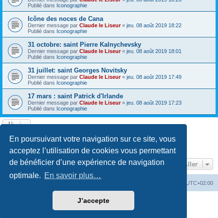
Publié dans
Iconographie
Icône des noces de Cana
Dernier message par
Claude le Liseur
«
jeu. 08 août 2019 18:22
Publié dans
Iconographie
31 octobre: saint Pierre Kalnychevsky
Dernier message par
Claude le Liseur
«
jeu. 08 août 2019 18:01
Publié dans
Iconographie
31 juillet: saint Georges Novitsky
Dernier message par
Claude le Liseur
«
jeu. 08 août 2019 17:49
Publié dans
Iconographie
17 mars : saint Patrick d'Irlande
Dernier message par
Claude le Liseur
«
jeu. 08 août 2019 17:23
Publié dans
Iconographie
La recherche a retourné plus de 1000 résultats
En poursuivant votre navigation sur ce site, vous
Page
1
sur
20
1
2
3
4
5
20
Suivant
…
acceptez l’utilisation de cookies vous permettant
de bénéficier d’une expérience de navigation
Aller
optimale.
En savoir plus…
Site web
Index forum
Fuseau horaire sur
UTC+02:00
J’accepte
Développé par
phpBB
® Forum Software © phpBB Limited
Traduction française officielle
©
Qiaeru
Confidentialité
|
Conditions