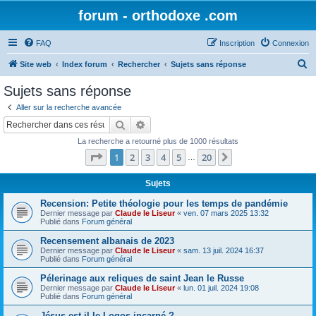
forum - orthodoxe .com
FAQ
Inscription
Connexion
R
Site web
Index forum
Rechercher
Sujets sans réponse
e
Sujets sans réponse
c
Aller sur la recherche avancée
h
Rechercher
Recherche avancée
e
La recherche a retourné plus de 1000 résultats
r
Page
1
sur
20
1
2
3
4
5
20
Suivant
…
c
h
Sujets
e
Recension: Petite théologie pour les temps de pandémie
Dernier message par
Claude le Liseur
«
ven. 07 mars 2025 13:32
r
Publié dans
Forum général
Recensement albanais de 2023
Dernier message par
Claude le Liseur
«
sam. 13 juil. 2024 16:37
Publié dans
Forum général
Pélerinage aux reliques de saint Jean le Russe
Dernier message par
Claude le Liseur
«
lun. 01 juil. 2024 19:08
Publié dans
Forum général
Jésus est-il le Logos incarné ?