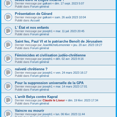
Dernier message par
galkani
«
dim. 17 sept. 2023 5:07
Publié dans
Forum général
Présentation de Gérard
Dernier message par
galkani
«
sam. 26 août 2023 10:04
Publié dans
Accueil
L' État et nos enfants
Dernier message par
joseph1
«
mar. 11 juil. 2023 20:45
Publié dans
Forum général
Saint feu, Paul VI et le patriarche Benoît de Jérusalem
Dernier message par
JeanMichelLemonnier
«
jeu. 20 avr. 2023 19:27
Publié dans
Forum général
Féminicides et civilisation judéo-chrétienne
Dernier message par
joseph1
«
dim. 02 avr. 2023 8:16
Publié dans
Forum général
naïveté chrétienne ?
Dernier message par
joseph1
«
ven. 24 mars 2023 16:17
Publié dans
Forum général
Pour la suppression universelle de la GPA
Dernier message par
joseph1
«
mar. 14 mars 2023 17:01
Publié dans
Forum général
L'arrêt Belya contre Kapral
Dernier message par
Claude le Liseur
«
dim. 19 févr. 2023 17:34
Publié dans
Forum général
Vaincre ou mourir
Dernier message par
joseph1
«
lun. 06 févr. 2023 11:44