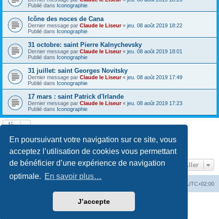
Publié dans
Iconographie
Icône des noces de Cana
Dernier message par
Claude le Liseur
«
jeu. 08 août 2019 18:22
Publié dans
Iconographie
31 octobre: saint Pierre Kalnychevsky
Dernier message par
Claude le Liseur
«
jeu. 08 août 2019 18:01
Publié dans
Iconographie
31 juillet: saint Georges Novitsky
Dernier message par
Claude le Liseur
«
jeu. 08 août 2019 17:49
Publié dans
Iconographie
17 mars : saint Patrick d'Irlande
Dernier message par
Claude le Liseur
«
jeu. 08 août 2019 17:23
Publié dans
Iconographie
La recherche a retourné plus de 1000 résultats
En poursuivant votre navigation sur ce site, vous
Page
1
sur
20
1
2
3
4
5
20
Suivant
…
acceptez l’utilisation de cookies vous permettant
de bénéficier d’une expérience de navigation
Aller
optimale.
En savoir plus…
Site web
Index forum
Fuseau horaire sur
UTC+02:00
J’accepte
Développé par
phpBB
® Forum Software © phpBB Limited
Traduction française officielle
©
Qiaeru
Confidentialité
|
Conditions