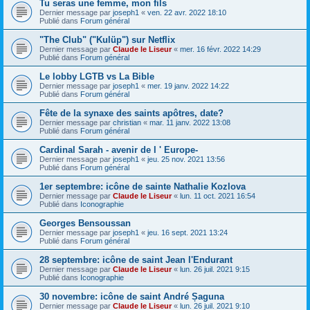
Tu seras une femme, mon fils
Dernier message par
joseph1
«
ven. 22 avr. 2022 18:10
Publié dans
Forum général
"The Club" ("Kulüp") sur Netflix
Dernier message par
Claude le Liseur
«
mer. 16 févr. 2022 14:29
Publié dans
Forum général
Le lobby LGTB vs La Bible
Dernier message par
joseph1
«
mer. 19 janv. 2022 14:22
Publié dans
Forum général
Fête de la synaxe des saints apôtres, date?
Dernier message par
christian
«
mar. 11 janv. 2022 13:08
Publié dans
Forum général
Cardinal Sarah - avenir de l ' Europe-
Dernier message par
joseph1
«
jeu. 25 nov. 2021 13:56
Publié dans
Forum général
1er septembre: icône de sainte Nathalie Kozlova
Dernier message par
Claude le Liseur
«
lun. 11 oct. 2021 16:54
Publié dans
Iconographie
Georges Bensoussan
Dernier message par
joseph1
«
jeu. 16 sept. 2021 13:24
Publié dans
Forum général
28 septembre: icône de saint Jean l'Endurant
Dernier message par
Claude le Liseur
«
lun. 26 juil. 2021 9:15
Publié dans
Iconographie
30 novembre: icône de saint André Șaguna
Dernier message par
Claude le Liseur
«
lun. 26 juil. 2021 9:10