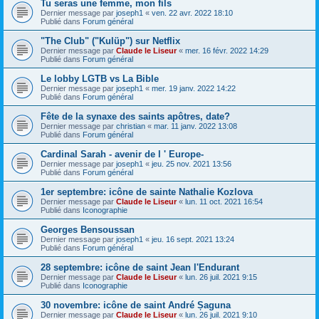
Tu seras une femme, mon fils
Dernier message par
joseph1
«
ven. 22 avr. 2022 18:10
Publié dans
Forum général
"The Club" ("Kulüp") sur Netflix
Dernier message par
Claude le Liseur
«
mer. 16 févr. 2022 14:29
Publié dans
Forum général
Le lobby LGTB vs La Bible
Dernier message par
joseph1
«
mer. 19 janv. 2022 14:22
Publié dans
Forum général
Fête de la synaxe des saints apôtres, date?
Dernier message par
christian
«
mar. 11 janv. 2022 13:08
Publié dans
Forum général
Cardinal Sarah - avenir de l ' Europe-
Dernier message par
joseph1
«
jeu. 25 nov. 2021 13:56
Publié dans
Forum général
1er septembre: icône de sainte Nathalie Kozlova
Dernier message par
Claude le Liseur
«
lun. 11 oct. 2021 16:54
Publié dans
Iconographie
Georges Bensoussan
Dernier message par
joseph1
«
jeu. 16 sept. 2021 13:24
Publié dans
Forum général
28 septembre: icône de saint Jean l'Endurant
Dernier message par
Claude le Liseur
«
lun. 26 juil. 2021 9:15
Publié dans
Iconographie
30 novembre: icône de saint André Șaguna
Dernier message par
Claude le Liseur
«
lun. 26 juil. 2021 9:10