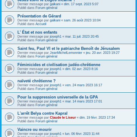
Dernier message par
galkani
«
dim. 17 sept. 2023 5:07
Publié dans
Forum général
Présentation de Gérard
Dernier message par
galkani
«
sam. 26 août 2023 10:04
Publié dans
Accueil
L' État et nos enfants
Dernier message par
joseph1
«
mar. 11 juil. 2023 20:45
Publié dans
Forum général
Saint feu, Paul VI et le patriarche Benoît de Jérusalem
Dernier message par
JeanMichelLemonnier
«
jeu. 20 avr. 2023 19:27
Publié dans
Forum général
Féminicides et civilisation judéo-chrétienne
Dernier message par
joseph1
«
dim. 02 avr. 2023 8:16
Publié dans
Forum général
naïveté chrétienne ?
Dernier message par
joseph1
«
ven. 24 mars 2023 16:17
Publié dans
Forum général
Pour la suppression universelle de la GPA
Dernier message par
joseph1
«
mar. 14 mars 2023 17:01
Publié dans
Forum général
L'arrêt Belya contre Kapral
Dernier message par
Claude le Liseur
«
dim. 19 févr. 2023 17:34
Publié dans
Forum général
Vaincre ou mourir
Dernier message par
joseph1
«
lun. 06 févr. 2023 11:44