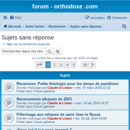
forum - orthodoxe .com
FAQ
Inscription
Connexion
R
Site web
Index forum
Rechercher
Sujets sans réponse
e
Sujets sans réponse
c
Aller sur la recherche avancée
h
Rechercher
Recherche avancée
e
La recherche a retourné plus de 1000 résultats
r
Page
1
sur
20
1
2
3
4
5
20
Suivant
…
c
h
Sujets
e
Recension: Petite théologie pour les temps de pandémie
Dernier message par
Claude le Liseur
«
ven. 07 mars 2025 13:32
r
Publié dans
Forum général
Recensement albanais de 2023
Dernier message par
Claude le Liseur
«
sam. 13 juil. 2024 16:37
Publié dans
Forum général
Pélerinage aux reliques de saint Jean le Russe
Dernier message par
Claude le Liseur
«
lun. 01 juil. 2024 19:08
Publié dans
Forum général
Jésus est-il le Logos incarné ?