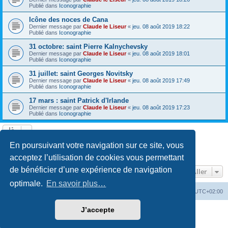
Publié dans
Iconographie
Icône des noces de Cana
Dernier message par
Claude le Liseur
«
jeu. 08 août 2019 18:22
Publié dans
Iconographie
31 octobre: saint Pierre Kalnychevsky
Dernier message par
Claude le Liseur
«
jeu. 08 août 2019 18:01
Publié dans
Iconographie
31 juillet: saint Georges Novitsky
Dernier message par
Claude le Liseur
«
jeu. 08 août 2019 17:49
Publié dans
Iconographie
17 mars : saint Patrick d'Irlande
Dernier message par
Claude le Liseur
«
jeu. 08 août 2019 17:23
Publié dans
Iconographie
La recherche a retourné plus de 1000 résultats
En poursuivant votre navigation sur ce site, vous
Page
1
sur
20
1
2
3
4
5
20
Suivant
…
acceptez l’utilisation de cookies vous permettant
de bénéficier d’une expérience de navigation
Aller
optimale.
En savoir plus…
Site web
Index forum
Fuseau horaire sur
UTC+02:00
J’accepte
Développé par
phpBB
® Forum Software © phpBB Limited
Traduction française officielle
©
Qiaeru
Confidentialité
|
Conditions