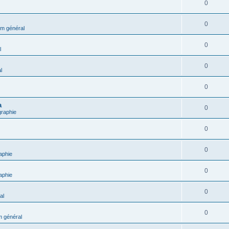
0
0
m général
0
l
0
l
0
a
0
graphie
0
0
aphie
0
aphie
0
al
0
 général