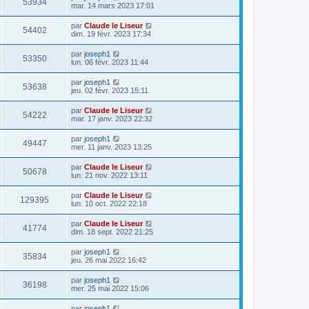
53934
mar. 14 mars 2023 17:01
par
Claude le Liseur
54402
dim. 19 févr. 2023 17:34
par
joseph1
53350
lun. 06 févr. 2023 11:44
par
joseph1
53638
jeu. 02 févr. 2023 15:11
par
Claude le Liseur
54222
mar. 17 janv. 2023 22:32
par
joseph1
49447
mer. 11 janv. 2023 13:25
par
Claude le Liseur
50678
lun. 21 nov. 2022 13:11
par
Claude le Liseur
129395
lun. 10 oct. 2022 22:18
par
Claude le Liseur
41774
dim. 18 sept. 2022 21:25
par
joseph1
35834
jeu. 26 mai 2022 16:42
par
joseph1
36198
mer. 25 mai 2022 15:06
par
joseph1