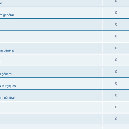
0
l
0
m général
0
0
0
m général
0
l
0
 général
0
 liturgiques
0
um général
0
0