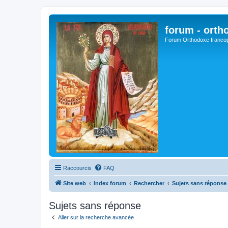
forum - orth
Forum Orthodoxe franco
Raccourcis
FAQ
Site web
Index forum
Rechercher
Sujets sans réponse
Sujets sans réponse
Aller sur la recherche avancée