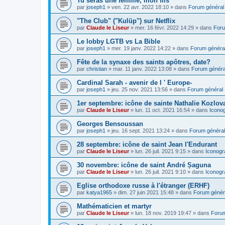
Tu seras une femme, mon fils
par
joseph1
»
ven. 22 avr. 2022 18:10
» dans
Forum général
"The Club" ("Kulüp") sur Netflix
par
Claude le Liseur
»
mer. 16 févr. 2022 14:29
» dans
Foru
Le lobby LGTB vs La Bible
par
joseph1
»
mer. 19 janv. 2022 14:22
» dans
Forum généra
Fête de la synaxe des saints apôtres, date?
par
christian
»
mar. 11 janv. 2022 13:08
» dans
Forum généra
Cardinal Sarah - avenir de l ' Europe-
par
joseph1
»
jeu. 25 nov. 2021 13:56
» dans
Forum général
1er septembre: icône de sainte Nathalie Kozlov
par
Claude le Liseur
»
lun. 11 oct. 2021 16:54
» dans
Icono
Georges Bensoussan
par
joseph1
»
jeu. 16 sept. 2021 13:24
» dans
Forum général
28 septembre: icône de saint Jean l'Endurant
par
Claude le Liseur
»
lun. 26 juil. 2021 9:15
» dans
Iconogr
30 novembre: icône de saint André Șaguna
par
Claude le Liseur
»
lun. 26 juil. 2021 9:10
» dans
Iconogr
Eglise orthodoxe russe à l'étranger (ERHF)
par
katya1965
»
dim. 27 juin 2021 15:48
» dans
Forum génér
Mathématicien et martyr
par
Claude le Liseur
»
lun. 18 nov. 2019 19:47
» dans
Forum