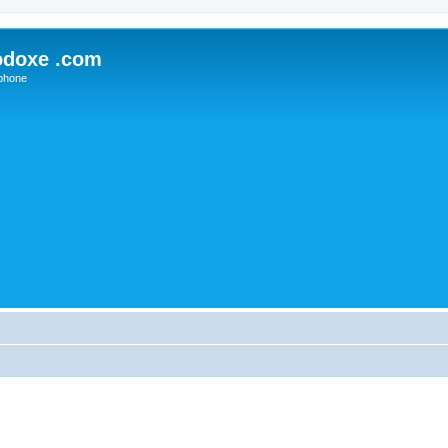
odoxe .com
phone