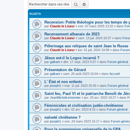
Rechercher
Recherche avancée
SUJETS
Recension: Petite théologie pour les temps de
par
Claude le Liseur
»
ven. 07 mars 2025 13:32
» dans
For
Recensement albanais de 2023
par
Claude le Liseur
»
sam. 13 juil. 2024 16:37
» dans
Foru
Pélerinage aux reliques de saint Jean le Russe
par
Claude le Liseur
»
lun. 01 juil. 2024 19:08
» dans
Forum 
Jésus est-il le Logos incarné ?
par
galkani
»
dim. 17 sept. 2023 5:07
» dans
Forum général
Présentation de Gérard
par
galkani
»
sam. 26 août 2023 10:04
» dans
Accueil
L' État et nos enfants
par
joseph1
»
mar. 11 juil. 2023 20:45
» dans
Forum général
Saint feu, Paul VI et le patriarche Benoît de Jé
par
JeanMichelLemonnier
»
jeu. 20 avr. 2023 19:27
» dans
F
Féminicides et civilisation judéo-chrétienne
par
joseph1
»
dim. 02 avr. 2023 8:16
» dans
Forum général
naïveté chrétienne ?
par
joseph1
»
ven. 24 mars 2023 16:17
» dans
Forum généra
Pour la suppression universelle de la GPA