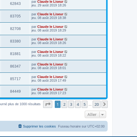
par
Claude le Liseur
62843
jeu. 29 août 2019 18:26
par
Claude le Liseur
83705
jeu. 08 août 2019 18:38
par
Claude le Liseur
82708
jeu. 08 août 2019 18:29
par
Claude le Liseur
83380
jeu. 08 août 2019 18:26
par
Claude le Liseur
81881
jeu. 08 août 2019 18:22
par
Claude le Liseur
86347
jeu. 08 août 2019 18:01
par
Claude le Liseur
85717
jeu. 08 août 2019 17:49
par
Claude le Liseur
84449
jeu. 08 août 2019 17:23
Page
1
sur
20
1
2
3
4
5
20
Suivant
ourné plus de 1000 résultats
…
Aller
Supprimer les cookies
Fuseau horaire sur
UTC+02:00