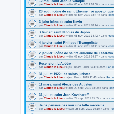
12 mai: saint Jean le Valaque
par
Claude le Liseur
»
dim. 03 nov. 2019 18:50
» dans
Icon
20 août: icône de saint Etienne, roi apostoliqu
par
Claude le Liseur
»
dim. 03 nov. 2019 18:47
» dans
Icon
3 juin: icône de saint Kevin
par
Claude le Liseur
»
dim. 03 nov. 2019 18:44
» dans
Icon
3 février: saint Nicolas du Japon
par
Claude le Liseur
»
dim. 03 nov. 2019 18:42
» dans
Icon
4 janvier: saint Philippe l'Evangéliste
par
Claude le Liseur
»
dim. 03 nov. 2019 18:41
» dans
Icon
2 janvier: icône de sainte Julienne de Lazarevo
par
Claude le Liseur
»
dim. 03 nov. 2019 18:37
» dans
Icon
Recension: L'Apôtre
par
Claude le Liseur
»
jeu. 10 oct. 2019 23:49
» dans
Forum
31 juillet 1922: les saints juristes
par
Claude le Liseur
»
jeu. 10 oct. 2019 22:48
» dans
Forum
11 mars: saint Alexis des Autistes
par
Claude le Liseur
»
dim. 29 sept. 2019 18:09
» dans
Icon
31 juillet: saint Jean Kovcharoff
par
Claude le Liseur
»
dim. 29 sept. 2019 15:05
» dans
Icon
Je ne pensais pas voir une telle merveille
par
Claude le Liseur
»
sam. 28 sept. 2019 19:10
» dans
For