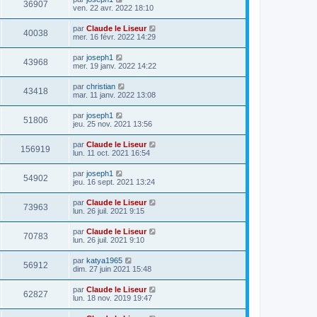
36907
ven. 22 avr. 2022 18:10
par
Claude le Liseur
40038
mer. 16 févr. 2022 14:29
par
joseph1
43968
mer. 19 janv. 2022 14:22
par
christian
43418
mar. 11 janv. 2022 13:08
par
joseph1
51806
jeu. 25 nov. 2021 13:56
par
Claude le Liseur
156919
lun. 11 oct. 2021 16:54
par
joseph1
54902
jeu. 16 sept. 2021 13:24
par
Claude le Liseur
73963
lun. 26 juil. 2021 9:15
par
Claude le Liseur
70783
lun. 26 juil. 2021 9:10
par
katya1965
56912
dim. 27 juin 2021 15:48
par
Claude le Liseur
62827
lun. 18 nov. 2019 19:47