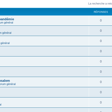
La recherche a ret
RÉPONSES
 pandémie
0
um général
0
m général
0
général
0
0
0
rusalem
0
orum général
0
0
l