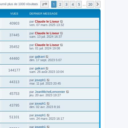
Page
1
sur
20
1
2
3
4
5
20
Suivant
ourné plus de 1000 résultats
…
VUES
DERNIER MESSAGE
par
Claude le Liseur
40903
ven. 07 mars 2025 13:32
par
Claude le Liseur
37445
sam. 13 juil. 2024 16:37
par
Claude le Liseur
35452
lun. 01 juil. 2024 19:08
par
galkani
44460
dim. 17 sept. 2023 5:07
par
galkani
144177
sam. 26 août 2023 10:04
par
joseph1
44313
mar. 11 juil. 2023 20:45
par
JeanMichelLemonnier
45753
jeu. 20 avr. 2023 19:27
par
joseph1
43795
dim. 02 avr. 2023 8:16
par
joseph1
51101
ven. 24 mars 2023 16:17
par
joseph1