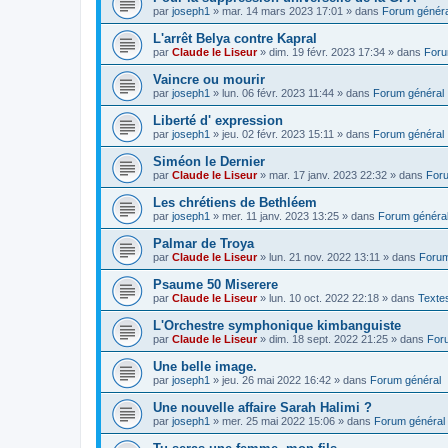
par
joseph1
»
mar. 14 mars 2023 17:01
» dans
Forum généra
L'arrêt Belya contre Kapral
par
Claude le Liseur
»
dim. 19 févr. 2023 17:34
» dans
Foru
Vaincre ou mourir
par
joseph1
»
lun. 06 févr. 2023 11:44
» dans
Forum général
Liberté d' expression
par
joseph1
»
jeu. 02 févr. 2023 15:11
» dans
Forum général
Siméon le Dernier
par
Claude le Liseur
»
mar. 17 janv. 2023 22:32
» dans
Foru
Les chrétiens de Bethléem
par
joseph1
»
mer. 11 janv. 2023 13:25
» dans
Forum généra
Palmar de Troya
par
Claude le Liseur
»
lun. 21 nov. 2022 13:11
» dans
Forum
Psaume 50 Miserere
par
Claude le Liseur
»
lun. 10 oct. 2022 22:18
» dans
Textes
L'Orchestre symphonique kimbanguiste
par
Claude le Liseur
»
dim. 18 sept. 2022 21:25
» dans
For
Une belle image.
par
joseph1
»
jeu. 26 mai 2022 16:42
» dans
Forum général
Une nouvelle affaire Sarah Halimi ?
par
joseph1
»
mer. 25 mai 2022 15:06
» dans
Forum général