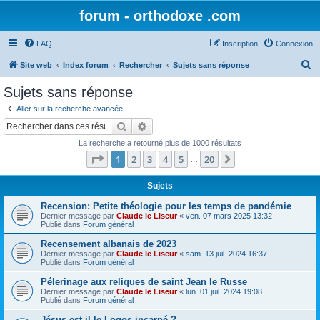
forum - orthodoxe .com
FAQ
Inscription
Connexion
R
Site web
Index forum
Rechercher
Sujets sans réponse
e
Sujets sans réponse
c
Aller sur la recherche avancée
h
Rechercher
Recherche avancée
e
La recherche a retourné plus de 1000 résultats
r
Page
1
sur
20
1
2
3
4
5
20
Suivant
…
c
h
Sujets
e
Recension: Petite théologie pour les temps de pandémie
Dernier message par
Claude le Liseur
«
ven. 07 mars 2025 13:32
r
Publié dans
Forum général
Recensement albanais de 2023
Dernier message par
Claude le Liseur
«
sam. 13 juil. 2024 16:37
Publié dans
Forum général
Pélerinage aux reliques de saint Jean le Russe
Dernier message par
Claude le Liseur
«
lun. 01 juil. 2024 19:08
Publié dans
Forum général
Jésus est-il le Logos incarné ?