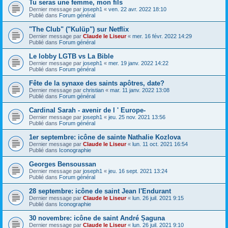
Tu seras une femme, mon fils
Dernier message par
joseph1
«
ven. 22 avr. 2022 18:10
Publié dans
Forum général
"The Club" ("Kulüp") sur Netflix
Dernier message par
Claude le Liseur
«
mer. 16 févr. 2022 14:29
Publié dans
Forum général
Le lobby LGTB vs La Bible
Dernier message par
joseph1
«
mer. 19 janv. 2022 14:22
Publié dans
Forum général
Fête de la synaxe des saints apôtres, date?
Dernier message par
christian
«
mar. 11 janv. 2022 13:08
Publié dans
Forum général
Cardinal Sarah - avenir de l ' Europe-
Dernier message par
joseph1
«
jeu. 25 nov. 2021 13:56
Publié dans
Forum général
1er septembre: icône de sainte Nathalie Kozlova
Dernier message par
Claude le Liseur
«
lun. 11 oct. 2021 16:54
Publié dans
Iconographie
Georges Bensoussan
Dernier message par
joseph1
«
jeu. 16 sept. 2021 13:24
Publié dans
Forum général
28 septembre: icône de saint Jean l'Endurant
Dernier message par
Claude le Liseur
«
lun. 26 juil. 2021 9:15
Publié dans
Iconographie
30 novembre: icône de saint André Șaguna
Dernier message par
Claude le Liseur
«
lun. 26 juil. 2021 9:10