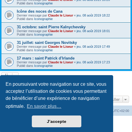
Publié dans
Iconographie
Icône des noces de Cana
Dernier message par
Claude le Liseur
«
jeu. 08 août 2019 18:22
Publié dans
Iconographie
31 octobre: saint Pierre Kalnychevsky
Dernier message par
Claude le Liseur
«
jeu. 08 août 2019 18:01
Publié dans
Iconographie
31 juillet: saint Georges Novitsky
Dernier message par
Claude le Liseur
«
jeu. 08 août 2019 17:49
Publié dans
Iconographie
17 mars : saint Patrick d'Irlande
Dernier message par
Claude le Liseur
«
jeu. 08 août 2019 17:23
Publié dans
Iconographie
La recherche a retourné plus de 1000 résultats
En poursuivant votre navigation sur ce site, vous
Page
1
sur
20
1
2
3
4
5
20
Suivant
…
acceptez l’utilisation de cookies vous permettant
de bénéficier d’une expérience de navigation
Aller
optimale.
En savoir plus…
Site web
Index forum
Fuseau horaire sur
UTC+02:00
J’accepte
Développé par
phpBB
® Forum Software © phpBB Limited
Traduction française officielle
©
Qiaeru
Confidentialité
|
Conditions