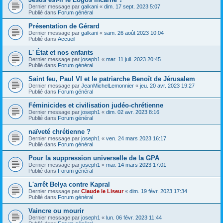
Dernier message par
galkani
«
dim. 17 sept. 2023 5:07
Publié dans
Forum général
Présentation de Gérard
Dernier message par
galkani
«
sam. 26 août 2023 10:04
Publié dans
Accueil
L' État et nos enfants
Dernier message par
joseph1
«
mar. 11 juil. 2023 20:45
Publié dans
Forum général
Saint feu, Paul VI et le patriarche Benoît de Jérusalem
Dernier message par
JeanMichelLemonnier
«
jeu. 20 avr. 2023 19:27
Publié dans
Forum général
Féminicides et civilisation judéo-chrétienne
Dernier message par
joseph1
«
dim. 02 avr. 2023 8:16
Publié dans
Forum général
naïveté chrétienne ?
Dernier message par
joseph1
«
ven. 24 mars 2023 16:17
Publié dans
Forum général
Pour la suppression universelle de la GPA
Dernier message par
joseph1
«
mar. 14 mars 2023 17:01
Publié dans
Forum général
L'arrêt Belya contre Kapral
Dernier message par
Claude le Liseur
«
dim. 19 févr. 2023 17:34
Publié dans
Forum général
Vaincre ou mourir
Dernier message par
joseph1
«
lun. 06 févr. 2023 11:44