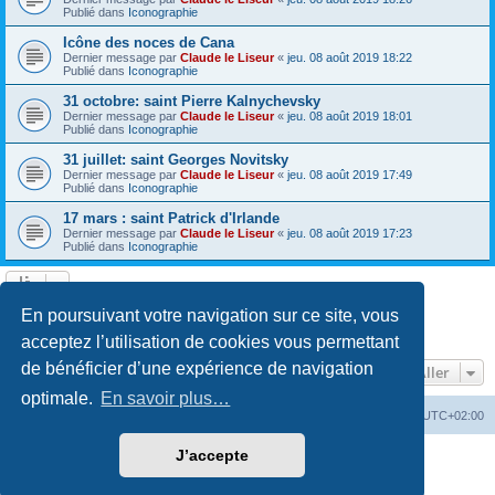
Publié dans
Iconographie
Icône des noces de Cana
Dernier message par
Claude le Liseur
«
jeu. 08 août 2019 18:22
Publié dans
Iconographie
31 octobre: saint Pierre Kalnychevsky
Dernier message par
Claude le Liseur
«
jeu. 08 août 2019 18:01
Publié dans
Iconographie
31 juillet: saint Georges Novitsky
Dernier message par
Claude le Liseur
«
jeu. 08 août 2019 17:49
Publié dans
Iconographie
17 mars : saint Patrick d'Irlande
Dernier message par
Claude le Liseur
«
jeu. 08 août 2019 17:23
Publié dans
Iconographie
La recherche a retourné plus de 1000 résultats
En poursuivant votre navigation sur ce site, vous
Page
1
sur
20
1
2
3
4
5
20
Suivant
…
acceptez l’utilisation de cookies vous permettant
de bénéficier d’une expérience de navigation
Aller
optimale.
En savoir plus…
Site web
Index forum
Fuseau horaire sur
UTC+02:00
J’accepte
Développé par
phpBB
® Forum Software © phpBB Limited
Traduction française officielle
©
Qiaeru
Confidentialité
|
Conditions