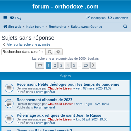
forum - orthodoxe .com
FAQ
Inscription
Connexion
R
Site web
Index forum
Rechercher
Sujets sans réponse
e
Sujets sans réponse
c
Aller sur la recherche avancée
h
Rechercher
Recherche avancée
e
La recherche a retourné plus de 1000 résultats
r
Page
1
sur
20
1
2
3
4
5
20
Suivant
…
c
h
Sujets
e
Recension: Petite théologie pour les temps de pandémie
Dernier message par
Claude le Liseur
«
ven. 07 mars 2025 13:32
r
Publié dans
Forum général
Recensement albanais de 2023
Dernier message par
Claude le Liseur
«
sam. 13 juil. 2024 16:37
Publié dans
Forum général
Pélerinage aux reliques de saint Jean le Russe
Dernier message par
Claude le Liseur
«
lun. 01 juil. 2024 19:08
Publié dans
Forum général
Jésus est-il le Logos incarné ?