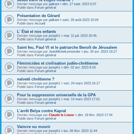
Dernier message par
galkani
«
dim. 17 sept. 2023 5:07
Publié dans
Forum général
Présentation de Gérard
Dernier message par
galkani
«
sam. 26 août 2023 10:04
Publié dans
Accueil
L' État et nos enfants
Dernier message par
joseph1
«
mar. 11 juil. 2023 20:45
Publié dans
Forum général
Saint feu, Paul VI et le patriarche Benoît de Jérusalem
Dernier message par
JeanMichelLemonnier
«
jeu. 20 avr. 2023 19:27
Publié dans
Forum général
Féminicides et civilisation judéo-chrétienne
Dernier message par
joseph1
«
dim. 02 avr. 2023 8:16
Publié dans
Forum général
naïveté chrétienne ?
Dernier message par
joseph1
«
ven. 24 mars 2023 16:17
Publié dans
Forum général
Pour la suppression universelle de la GPA
Dernier message par
joseph1
«
mar. 14 mars 2023 17:01
Publié dans
Forum général
L'arrêt Belya contre Kapral
Dernier message par
Claude le Liseur
«
dim. 19 févr. 2023 17:34
Publié dans
Forum général
Vaincre ou mourir
Dernier message par
joseph1
«
lun. 06 févr. 2023 11:44