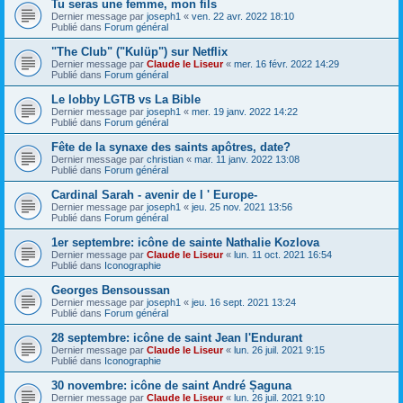
Tu seras une femme, mon fils
Dernier message par
joseph1
«
ven. 22 avr. 2022 18:10
Publié dans
Forum général
"The Club" ("Kulüp") sur Netflix
Dernier message par
Claude le Liseur
«
mer. 16 févr. 2022 14:29
Publié dans
Forum général
Le lobby LGTB vs La Bible
Dernier message par
joseph1
«
mer. 19 janv. 2022 14:22
Publié dans
Forum général
Fête de la synaxe des saints apôtres, date?
Dernier message par
christian
«
mar. 11 janv. 2022 13:08
Publié dans
Forum général
Cardinal Sarah - avenir de l ' Europe-
Dernier message par
joseph1
«
jeu. 25 nov. 2021 13:56
Publié dans
Forum général
1er septembre: icône de sainte Nathalie Kozlova
Dernier message par
Claude le Liseur
«
lun. 11 oct. 2021 16:54
Publié dans
Iconographie
Georges Bensoussan
Dernier message par
joseph1
«
jeu. 16 sept. 2021 13:24
Publié dans
Forum général
28 septembre: icône de saint Jean l'Endurant
Dernier message par
Claude le Liseur
«
lun. 26 juil. 2021 9:15
Publié dans
Iconographie
30 novembre: icône de saint André Șaguna
Dernier message par
Claude le Liseur
«
lun. 26 juil. 2021 9:10