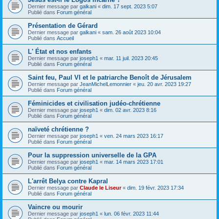
Dernier message par
galkani
«
dim. 17 sept. 2023 5:07
Publié dans
Forum général
Présentation de Gérard
Dernier message par
galkani
«
sam. 26 août 2023 10:04
Publié dans
Accueil
L' État et nos enfants
Dernier message par
joseph1
«
mar. 11 juil. 2023 20:45
Publié dans
Forum général
Saint feu, Paul VI et le patriarche Benoît de Jérusalem
Dernier message par
JeanMichelLemonnier
«
jeu. 20 avr. 2023 19:27
Publié dans
Forum général
Féminicides et civilisation judéo-chrétienne
Dernier message par
joseph1
«
dim. 02 avr. 2023 8:16
Publié dans
Forum général
naïveté chrétienne ?
Dernier message par
joseph1
«
ven. 24 mars 2023 16:17
Publié dans
Forum général
Pour la suppression universelle de la GPA
Dernier message par
joseph1
«
mar. 14 mars 2023 17:01
Publié dans
Forum général
L'arrêt Belya contre Kapral
Dernier message par
Claude le Liseur
«
dim. 19 févr. 2023 17:34
Publié dans
Forum général
Vaincre ou mourir
Dernier message par
joseph1
«
lun. 06 févr. 2023 11:44