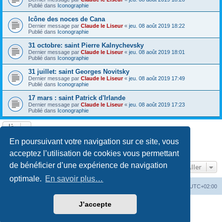
Publié dans
Iconographie
Icône des noces de Cana
Dernier message par
Claude le Liseur
«
jeu. 08 août 2019 18:22
Publié dans
Iconographie
31 octobre: saint Pierre Kalnychevsky
Dernier message par
Claude le Liseur
«
jeu. 08 août 2019 18:01
Publié dans
Iconographie
31 juillet: saint Georges Novitsky
Dernier message par
Claude le Liseur
«
jeu. 08 août 2019 17:49
Publié dans
Iconographie
17 mars : saint Patrick d'Irlande
Dernier message par
Claude le Liseur
«
jeu. 08 août 2019 17:23
Publié dans
Iconographie
La recherche a retourné plus de 1000 résultats
En poursuivant votre navigation sur ce site, vous
Page
1
sur
20
1
2
3
4
5
20
Suivant
…
acceptez l’utilisation de cookies vous permettant
de bénéficier d’une expérience de navigation
Aller
optimale.
En savoir plus…
Site web
Index forum
Fuseau horaire sur
UTC+02:00
J’accepte
Développé par
phpBB
® Forum Software © phpBB Limited
Traduction française officielle
©
Qiaeru
Confidentialité
|
Conditions