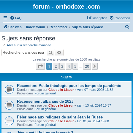
forum - orthodoxe .com
FAQ
Inscription
Connexion
R
Site web
Index forum
Rechercher
Sujets sans réponse
e
Sujets sans réponse
c
Aller sur la recherche avancée
h
Rechercher
Recherche avancée
e
La recherche a retourné plus de 1000 résultats
r
Page
1
sur
20
1
2
3
4
5
20
Suivant
…
c
h
Sujets
e
Recension: Petite théologie pour les temps de pandémie
Dernier message par
Claude le Liseur
«
ven. 07 mars 2025 13:32
r
Publié dans
Forum général
Recensement albanais de 2023
Dernier message par
Claude le Liseur
«
sam. 13 juil. 2024 16:37
Publié dans
Forum général
Pélerinage aux reliques de saint Jean le Russe
Dernier message par
Claude le Liseur
«
lun. 01 juil. 2024 19:08
Publié dans
Forum général
Jésus est-il le Logos incarné ?