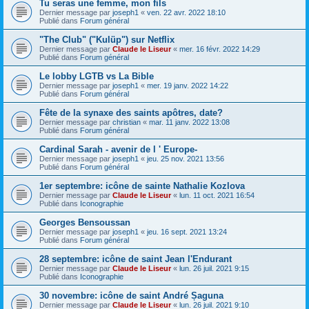
Tu seras une femme, mon fils
Dernier message par
joseph1
«
ven. 22 avr. 2022 18:10
Publié dans
Forum général
"The Club" ("Kulüp") sur Netflix
Dernier message par
Claude le Liseur
«
mer. 16 févr. 2022 14:29
Publié dans
Forum général
Le lobby LGTB vs La Bible
Dernier message par
joseph1
«
mer. 19 janv. 2022 14:22
Publié dans
Forum général
Fête de la synaxe des saints apôtres, date?
Dernier message par
christian
«
mar. 11 janv. 2022 13:08
Publié dans
Forum général
Cardinal Sarah - avenir de l ' Europe-
Dernier message par
joseph1
«
jeu. 25 nov. 2021 13:56
Publié dans
Forum général
1er septembre: icône de sainte Nathalie Kozlova
Dernier message par
Claude le Liseur
«
lun. 11 oct. 2021 16:54
Publié dans
Iconographie
Georges Bensoussan
Dernier message par
joseph1
«
jeu. 16 sept. 2021 13:24
Publié dans
Forum général
28 septembre: icône de saint Jean l'Endurant
Dernier message par
Claude le Liseur
«
lun. 26 juil. 2021 9:15
Publié dans
Iconographie
30 novembre: icône de saint André Șaguna
Dernier message par
Claude le Liseur
«
lun. 26 juil. 2021 9:10