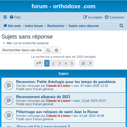
forum - orthodoxe .com
FAQ
Inscription
Connexion
R
Site web
Index forum
Rechercher
Sujets sans réponse
e
Sujets sans réponse
c
Aller sur la recherche avancée
h
Rechercher
Recherche avancée
e
La recherche a retourné plus de 1000 résultats
r
Page
1
sur
20
1
2
3
4
5
20
Suivant
…
c
h
Sujets
e
Recension: Petite théologie pour les temps de pandémie
Dernier message par
Claude le Liseur
«
ven. 07 mars 2025 13:32
r
Publié dans
Forum général
Recensement albanais de 2023
Dernier message par
Claude le Liseur
«
sam. 13 juil. 2024 16:37
Publié dans
Forum général
Pélerinage aux reliques de saint Jean le Russe
Dernier message par
Claude le Liseur
«
lun. 01 juil. 2024 19:08
Publié dans
Forum général
Jésus est-il le Logos incarné ?