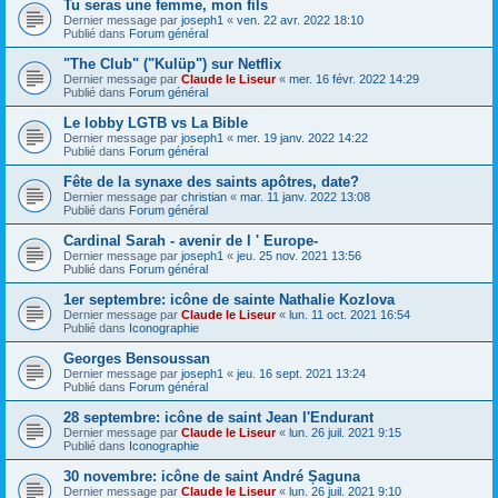
Tu seras une femme, mon fils
Dernier message par
joseph1
«
ven. 22 avr. 2022 18:10
Publié dans
Forum général
"The Club" ("Kulüp") sur Netflix
Dernier message par
Claude le Liseur
«
mer. 16 févr. 2022 14:29
Publié dans
Forum général
Le lobby LGTB vs La Bible
Dernier message par
joseph1
«
mer. 19 janv. 2022 14:22
Publié dans
Forum général
Fête de la synaxe des saints apôtres, date?
Dernier message par
christian
«
mar. 11 janv. 2022 13:08
Publié dans
Forum général
Cardinal Sarah - avenir de l ' Europe-
Dernier message par
joseph1
«
jeu. 25 nov. 2021 13:56
Publié dans
Forum général
1er septembre: icône de sainte Nathalie Kozlova
Dernier message par
Claude le Liseur
«
lun. 11 oct. 2021 16:54
Publié dans
Iconographie
Georges Bensoussan
Dernier message par
joseph1
«
jeu. 16 sept. 2021 13:24
Publié dans
Forum général
28 septembre: icône de saint Jean l'Endurant
Dernier message par
Claude le Liseur
«
lun. 26 juil. 2021 9:15
Publié dans
Iconographie
30 novembre: icône de saint André Șaguna
Dernier message par
Claude le Liseur
«
lun. 26 juil. 2021 9:10