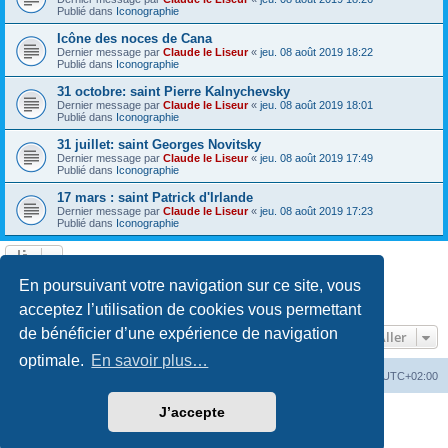
Publié dans
Iconographie
Icône des noces de Cana
Dernier message par
Claude le Liseur
«
jeu. 08 août 2019 18:22
Publié dans
Iconographie
31 octobre: saint Pierre Kalnychevsky
Dernier message par
Claude le Liseur
«
jeu. 08 août 2019 18:01
Publié dans
Iconographie
31 juillet: saint Georges Novitsky
Dernier message par
Claude le Liseur
«
jeu. 08 août 2019 17:49
Publié dans
Iconographie
17 mars : saint Patrick d'Irlande
Dernier message par
Claude le Liseur
«
jeu. 08 août 2019 17:23
Publié dans
Iconographie
La recherche a retourné plus de 1000 résultats
En poursuivant votre navigation sur ce site, vous
Page
1
sur
20
1
2
3
4
5
20
Suivant
…
acceptez l’utilisation de cookies vous permettant
de bénéficier d’une expérience de navigation
Aller
optimale.
En savoir plus…
Site web
Index forum
Fuseau horaire sur
UTC+02:00
J’accepte
Développé par
phpBB
® Forum Software © phpBB Limited
Traduction française officielle
©
Qiaeru
Confidentialité
|
Conditions