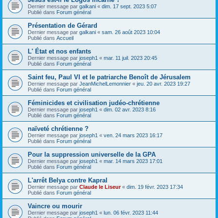
Dernier message par
galkani
«
dim. 17 sept. 2023 5:07
Publié dans
Forum général
Présentation de Gérard
Dernier message par
galkani
«
sam. 26 août 2023 10:04
Publié dans
Accueil
L' État et nos enfants
Dernier message par
joseph1
«
mar. 11 juil. 2023 20:45
Publié dans
Forum général
Saint feu, Paul VI et le patriarche Benoît de Jérusalem
Dernier message par
JeanMichelLemonnier
«
jeu. 20 avr. 2023 19:27
Publié dans
Forum général
Féminicides et civilisation judéo-chrétienne
Dernier message par
joseph1
«
dim. 02 avr. 2023 8:16
Publié dans
Forum général
naïveté chrétienne ?
Dernier message par
joseph1
«
ven. 24 mars 2023 16:17
Publié dans
Forum général
Pour la suppression universelle de la GPA
Dernier message par
joseph1
«
mar. 14 mars 2023 17:01
Publié dans
Forum général
L'arrêt Belya contre Kapral
Dernier message par
Claude le Liseur
«
dim. 19 févr. 2023 17:34
Publié dans
Forum général
Vaincre ou mourir
Dernier message par
joseph1
«
lun. 06 févr. 2023 11:44