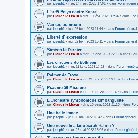
par
joseph1
»
mar. 14 mars 2023 17:01
» dans
Forum généra
L'arrêt Belya contre Kapral
par
Claude le Liseur
»
dim. 19 févr. 2023 17:34
» dans
Foru
Vaincre ou mourir
par
joseph1
»
lun. 06 févr. 2023 11:44
» dans
Forum général
Liberté d' expression
par
joseph1
»
jeu. 02 févr. 2023 15:11
» dans
Forum général
Siméon le Dernier
par
Claude le Liseur
»
mar. 17 janv. 2023 22:32
» dans
Foru
Les chrétiens de Bethléem
par
joseph1
»
mer. 11 janv. 2023 13:25
» dans
Forum généra
Palmar de Troya
par
Claude le Liseur
»
lun. 21 nov. 2022 13:11
» dans
Forum
Psaume 50 Miserere
par
Claude le Liseur
»
lun. 10 oct. 2022 22:18
» dans
Textes
L'Orchestre symphonique kimbanguiste
par
Claude le Liseur
»
dim. 18 sept. 2022 21:25
» dans
For
Une belle image.
par
joseph1
»
jeu. 26 mai 2022 16:42
» dans
Forum général
Une nouvelle affaire Sarah Halimi ?
par
joseph1
»
mer. 25 mai 2022 15:06
» dans
Forum général