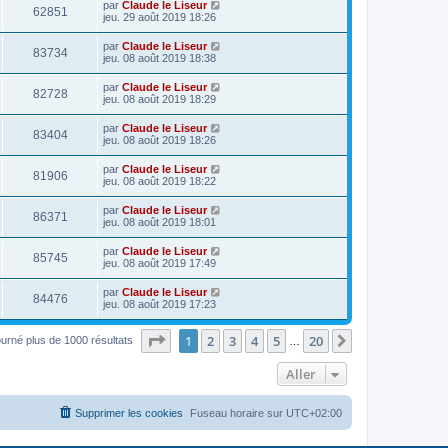
par
Claude le Liseur
62851
jeu. 29 août 2019 18:26
par
Claude le Liseur
83734
jeu. 08 août 2019 18:38
par
Claude le Liseur
82728
jeu. 08 août 2019 18:29
par
Claude le Liseur
83404
jeu. 08 août 2019 18:26
par
Claude le Liseur
81906
jeu. 08 août 2019 18:22
par
Claude le Liseur
86371
jeu. 08 août 2019 18:01
par
Claude le Liseur
85745
jeu. 08 août 2019 17:49
par
Claude le Liseur
84476
jeu. 08 août 2019 17:23
Page
1
sur
20
1
2
3
4
5
20
Suivant
ourné plus de 1000 résultats
…
Aller
Supprimer les cookies
Fuseau horaire sur
UTC+02:00