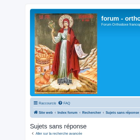
forum - orth
Forum Orthodoxe franco
Raccourcis
FAQ
Site web
Index forum
Rechercher
Sujets sans réponse
Sujets sans réponse
Aller sur la recherche avancée