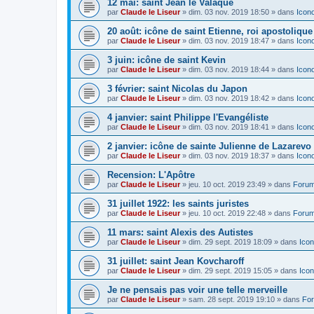
12 mai: saint Jean le Valaque
par
Claude le Liseur
»
dim. 03 nov. 2019 18:50
» dans
Icon
20 août: icône de saint Etienne, roi apostoliqu
par
Claude le Liseur
»
dim. 03 nov. 2019 18:47
» dans
Icon
3 juin: icône de saint Kevin
par
Claude le Liseur
»
dim. 03 nov. 2019 18:44
» dans
Icon
3 février: saint Nicolas du Japon
par
Claude le Liseur
»
dim. 03 nov. 2019 18:42
» dans
Icon
4 janvier: saint Philippe l'Evangéliste
par
Claude le Liseur
»
dim. 03 nov. 2019 18:41
» dans
Icon
2 janvier: icône de sainte Julienne de Lazarevo
par
Claude le Liseur
»
dim. 03 nov. 2019 18:37
» dans
Icon
Recension: L'Apôtre
par
Claude le Liseur
»
jeu. 10 oct. 2019 23:49
» dans
Forum
31 juillet 1922: les saints juristes
par
Claude le Liseur
»
jeu. 10 oct. 2019 22:48
» dans
Forum
11 mars: saint Alexis des Autistes
par
Claude le Liseur
»
dim. 29 sept. 2019 18:09
» dans
Icon
31 juillet: saint Jean Kovcharoff
par
Claude le Liseur
»
dim. 29 sept. 2019 15:05
» dans
Icon
Je ne pensais pas voir une telle merveille
par
Claude le Liseur
»
sam. 28 sept. 2019 19:10
» dans
For