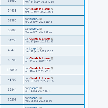
53959
mar. 14 mars 2023 17:01
par
Claude le Liseur
54433
dim. 19 févr. 2023 17:34
par
joseph1
53386
lun. 06 févr. 2023 11:44
par
joseph1
53665
jeu. 02 févr. 2023 15:11
par
Claude le Liseur
54250
mar. 17 janv. 2023 22:32
par
joseph1
49479
mer. 11 janv. 2023 13:25
par
Claude le Liseur
50709
lun. 21 nov. 2022 13:11
par
Claude le Liseur
129938
lun. 10 oct. 2022 22:18
par
Claude le Liseur
41792
dim. 18 sept. 2022 21:25
par
joseph1
35844
jeu. 26 mai 2022 16:42
par
joseph1
36208
mer. 25 mai 2022 15:06
par
joseph1