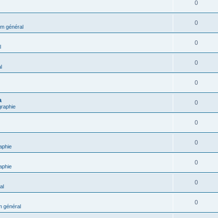
0
0
m général
0
l
0
l
0
a
0
graphie
0
0
aphie
0
aphie
0
al
0
 général