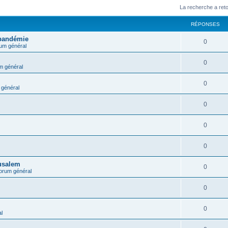
La recherche a ret
RÉPONSES
 pandémie
0
um général
0
m général
0
général
0
0
0
rusalem
0
orum général
0
0
l