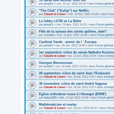
Tu seras une femme, mon fils
par
joseph1
»
ven. 22 avr. 2022 18:10
» dans
Forum général
"The Club" ("Kulüp") sur Netflix
par
Claude le Liseur
»
mer. 16 févr. 2022 14:29
» dans
Foru
Le lobby LGTB vs La Bible
par
joseph1
»
mer. 19 janv. 2022 14:22
» dans
Forum généra
Fête de la synaxe des saints apôtres, date?
par
christian
»
mar. 11 janv. 2022 13:08
» dans
Forum généra
Cardinal Sarah - avenir de l ' Europe-
par
joseph1
»
jeu. 25 nov. 2021 13:56
» dans
Forum général
1er septembre: icône de sainte Nathalie Kozlov
par
Claude le Liseur
»
lun. 11 oct. 2021 16:54
» dans
Icono
Georges Bensoussan
par
joseph1
»
jeu. 16 sept. 2021 13:24
» dans
Forum général
28 septembre: icône de saint Jean l'Endurant
par
Claude le Liseur
»
lun. 26 juil. 2021 9:15
» dans
Iconogr
30 novembre: icône de saint André Șaguna
par
Claude le Liseur
»
lun. 26 juil. 2021 9:10
» dans
Iconogr
Eglise orthodoxe russe à l'étranger (ERHF)
par
katya1965
»
dim. 27 juin 2021 15:48
» dans
Forum génér
Mathématicien et martyr
par
Claude le Liseur
»
lun. 18 nov. 2019 19:47
» dans
Forum