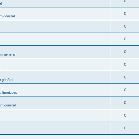
0
l
0
m général
0
0
0
m général
0
l
0
 général
0
 liturgiques
0
um général
0
0