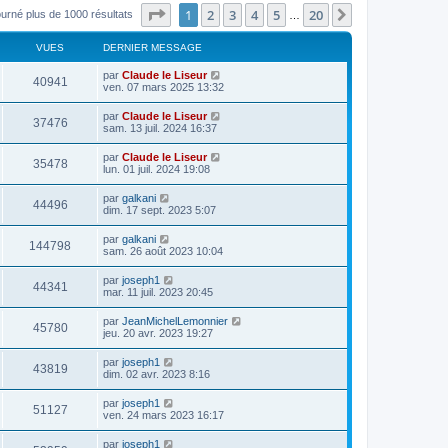
Page
1
sur
20
1
2
3
4
5
20
Suivant
ourné plus de 1000 résultats
…
VUES
DERNIER MESSAGE
par
Claude le Liseur
40941
ven. 07 mars 2025 13:32
par
Claude le Liseur
37476
sam. 13 juil. 2024 16:37
par
Claude le Liseur
35478
lun. 01 juil. 2024 19:08
par
galkani
44496
dim. 17 sept. 2023 5:07
par
galkani
144798
sam. 26 août 2023 10:04
par
joseph1
44341
mar. 11 juil. 2023 20:45
par
JeanMichelLemonnier
45780
jeu. 20 avr. 2023 19:27
par
joseph1
43819
dim. 02 avr. 2023 8:16
par
joseph1
51127
ven. 24 mars 2023 16:17
par
joseph1