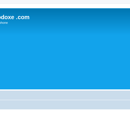
odoxe .com
phone