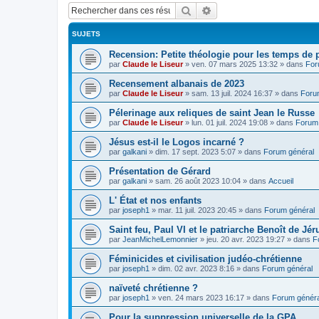
Rechercher
Recherche avancée
SUJETS
Recension: Petite théologie pour les temps de
par
Claude le Liseur
»
ven. 07 mars 2025 13:32
» dans
For
Recensement albanais de 2023
par
Claude le Liseur
»
sam. 13 juil. 2024 16:37
» dans
Foru
Pélerinage aux reliques de saint Jean le Russe
par
Claude le Liseur
»
lun. 01 juil. 2024 19:08
» dans
Forum 
Jésus est-il le Logos incarné ?
par
galkani
»
dim. 17 sept. 2023 5:07
» dans
Forum général
Présentation de Gérard
par
galkani
»
sam. 26 août 2023 10:04
» dans
Accueil
L' État et nos enfants
par
joseph1
»
mar. 11 juil. 2023 20:45
» dans
Forum général
Saint feu, Paul VI et le patriarche Benoît de Jé
par
JeanMichelLemonnier
»
jeu. 20 avr. 2023 19:27
» dans
F
Féminicides et civilisation judéo-chrétienne
par
joseph1
»
dim. 02 avr. 2023 8:16
» dans
Forum général
naïveté chrétienne ?
par
joseph1
»
ven. 24 mars 2023 16:17
» dans
Forum généra
Pour la suppression universelle de la GPA