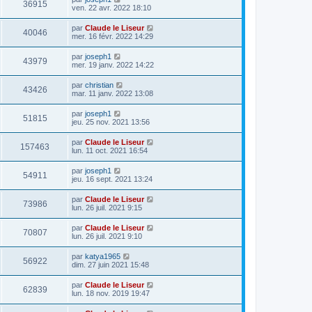
36915
ven. 22 avr. 2022 18:10
par
Claude le Liseur
40046
mer. 16 févr. 2022 14:29
par
joseph1
43979
mer. 19 janv. 2022 14:22
par
christian
43426
mar. 11 janv. 2022 13:08
par
joseph1
51815
jeu. 25 nov. 2021 13:56
par
Claude le Liseur
157463
lun. 11 oct. 2021 16:54
par
joseph1
54911
jeu. 16 sept. 2021 13:24
par
Claude le Liseur
73986
lun. 26 juil. 2021 9:15
par
Claude le Liseur
70807
lun. 26 juil. 2021 9:10
par
katya1965
56922
dim. 27 juin 2021 15:48
par
Claude le Liseur
62839
lun. 18 nov. 2019 19:47