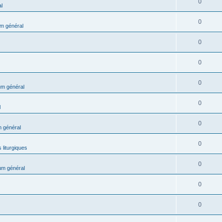
0
l
0
m général
0
0
0
m général
0
l
0
 général
0
 liturgiques
0
um général
0
0