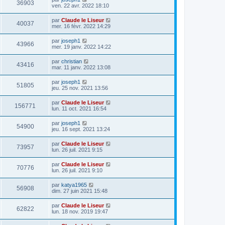
36903
ven. 22 avr. 2022 18:10
par
Claude le Liseur
40037
mer. 16 févr. 2022 14:29
par
joseph1
43966
mer. 19 janv. 2022 14:22
par
christian
43416
mar. 11 janv. 2022 13:08
par
joseph1
51805
jeu. 25 nov. 2021 13:56
par
Claude le Liseur
156771
lun. 11 oct. 2021 16:54
par
joseph1
54900
jeu. 16 sept. 2021 13:24
par
Claude le Liseur
73957
lun. 26 juil. 2021 9:15
par
Claude le Liseur
70776
lun. 26 juil. 2021 9:10
par
katya1965
56908
dim. 27 juin 2021 15:48
par
Claude le Liseur
62822
lun. 18 nov. 2019 19:47