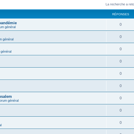
La recherche a ret
RÉPONSES
 pandémie
0
um général
0
m général
0
général
0
0
0
rusalem
0
orum général
0
0
l