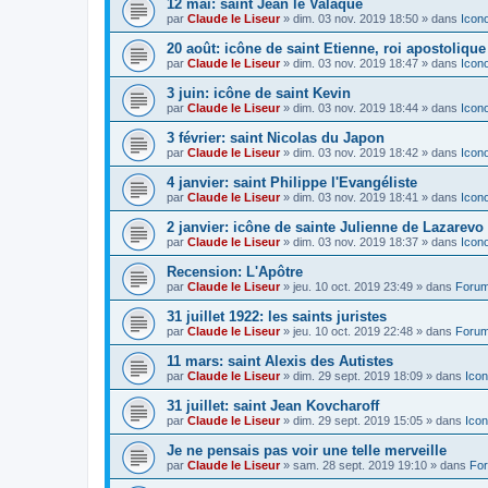
12 mai: saint Jean le Valaque
par
Claude le Liseur
»
dim. 03 nov. 2019 18:50
» dans
Icon
20 août: icône de saint Etienne, roi apostoliqu
par
Claude le Liseur
»
dim. 03 nov. 2019 18:47
» dans
Icon
3 juin: icône de saint Kevin
par
Claude le Liseur
»
dim. 03 nov. 2019 18:44
» dans
Icon
3 février: saint Nicolas du Japon
par
Claude le Liseur
»
dim. 03 nov. 2019 18:42
» dans
Icon
4 janvier: saint Philippe l'Evangéliste
par
Claude le Liseur
»
dim. 03 nov. 2019 18:41
» dans
Icon
2 janvier: icône de sainte Julienne de Lazarevo
par
Claude le Liseur
»
dim. 03 nov. 2019 18:37
» dans
Icon
Recension: L'Apôtre
par
Claude le Liseur
»
jeu. 10 oct. 2019 23:49
» dans
Forum
31 juillet 1922: les saints juristes
par
Claude le Liseur
»
jeu. 10 oct. 2019 22:48
» dans
Forum
11 mars: saint Alexis des Autistes
par
Claude le Liseur
»
dim. 29 sept. 2019 18:09
» dans
Icon
31 juillet: saint Jean Kovcharoff
par
Claude le Liseur
»
dim. 29 sept. 2019 15:05
» dans
Icon
Je ne pensais pas voir une telle merveille
par
Claude le Liseur
»
sam. 28 sept. 2019 19:10
» dans
For