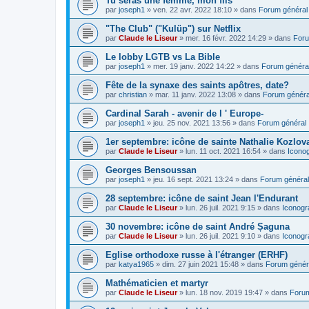
Tu seras une femme, mon fils
par
joseph1
»
ven. 22 avr. 2022 18:10
» dans
Forum général
"The Club" ("Kulüp") sur Netflix
par
Claude le Liseur
»
mer. 16 févr. 2022 14:29
» dans
Foru
Le lobby LGTB vs La Bible
par
joseph1
»
mer. 19 janv. 2022 14:22
» dans
Forum généra
Fête de la synaxe des saints apôtres, date?
par
christian
»
mar. 11 janv. 2022 13:08
» dans
Forum généra
Cardinal Sarah - avenir de l ' Europe-
par
joseph1
»
jeu. 25 nov. 2021 13:56
» dans
Forum général
1er septembre: icône de sainte Nathalie Kozlov
par
Claude le Liseur
»
lun. 11 oct. 2021 16:54
» dans
Icono
Georges Bensoussan
par
joseph1
»
jeu. 16 sept. 2021 13:24
» dans
Forum général
28 septembre: icône de saint Jean l'Endurant
par
Claude le Liseur
»
lun. 26 juil. 2021 9:15
» dans
Iconogr
30 novembre: icône de saint André Șaguna
par
Claude le Liseur
»
lun. 26 juil. 2021 9:10
» dans
Iconogr
Eglise orthodoxe russe à l'étranger (ERHF)
par
katya1965
»
dim. 27 juin 2021 15:48
» dans
Forum génér
Mathématicien et martyr
par
Claude le Liseur
»
lun. 18 nov. 2019 19:47
» dans
Forum