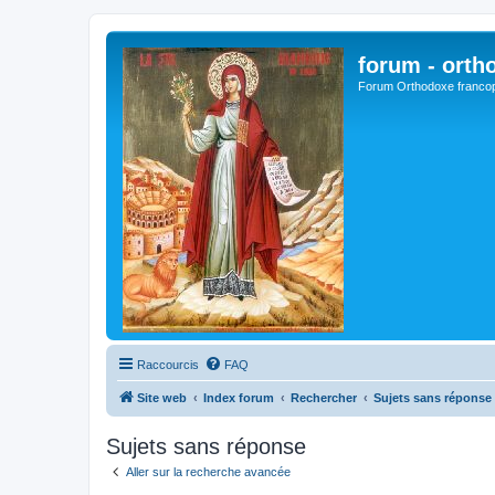
forum - orth
Forum Orthodoxe franco
Raccourcis
FAQ
Site web
Index forum
Rechercher
Sujets sans réponse
Sujets sans réponse
Aller sur la recherche avancée