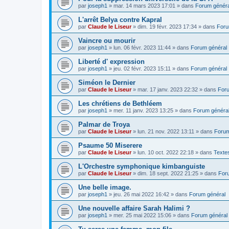
par
joseph1
»
mar. 14 mars 2023 17:01
» dans
Forum généra
L'arrêt Belya contre Kapral
par
Claude le Liseur
»
dim. 19 févr. 2023 17:34
» dans
Foru
Vaincre ou mourir
par
joseph1
»
lun. 06 févr. 2023 11:44
» dans
Forum général
Liberté d' expression
par
joseph1
»
jeu. 02 févr. 2023 15:11
» dans
Forum général
Siméon le Dernier
par
Claude le Liseur
»
mar. 17 janv. 2023 22:32
» dans
Foru
Les chrétiens de Bethléem
par
joseph1
»
mer. 11 janv. 2023 13:25
» dans
Forum généra
Palmar de Troya
par
Claude le Liseur
»
lun. 21 nov. 2022 13:11
» dans
Forum
Psaume 50 Miserere
par
Claude le Liseur
»
lun. 10 oct. 2022 22:18
» dans
Textes
L'Orchestre symphonique kimbanguiste
par
Claude le Liseur
»
dim. 18 sept. 2022 21:25
» dans
For
Une belle image.
par
joseph1
»
jeu. 26 mai 2022 16:42
» dans
Forum général
Une nouvelle affaire Sarah Halimi ?
par
joseph1
»
mer. 25 mai 2022 15:06
» dans
Forum général