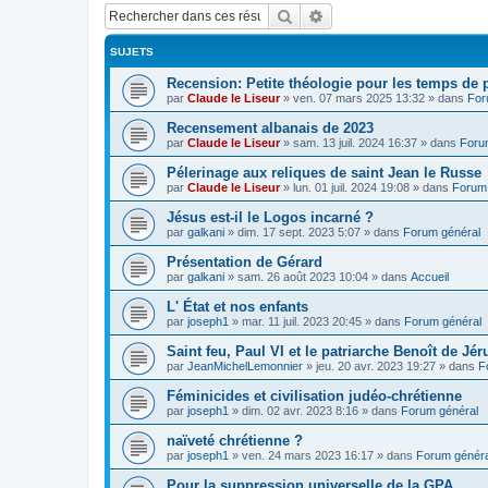
Rechercher
Recherche avancée
SUJETS
Recension: Petite théologie pour les temps de
par
Claude le Liseur
»
ven. 07 mars 2025 13:32
» dans
For
Recensement albanais de 2023
par
Claude le Liseur
»
sam. 13 juil. 2024 16:37
» dans
Foru
Pélerinage aux reliques de saint Jean le Russe
par
Claude le Liseur
»
lun. 01 juil. 2024 19:08
» dans
Forum 
Jésus est-il le Logos incarné ?
par
galkani
»
dim. 17 sept. 2023 5:07
» dans
Forum général
Présentation de Gérard
par
galkani
»
sam. 26 août 2023 10:04
» dans
Accueil
L' État et nos enfants
par
joseph1
»
mar. 11 juil. 2023 20:45
» dans
Forum général
Saint feu, Paul VI et le patriarche Benoît de Jé
par
JeanMichelLemonnier
»
jeu. 20 avr. 2023 19:27
» dans
F
Féminicides et civilisation judéo-chrétienne
par
joseph1
»
dim. 02 avr. 2023 8:16
» dans
Forum général
naïveté chrétienne ?
par
joseph1
»
ven. 24 mars 2023 16:17
» dans
Forum généra
Pour la suppression universelle de la GPA