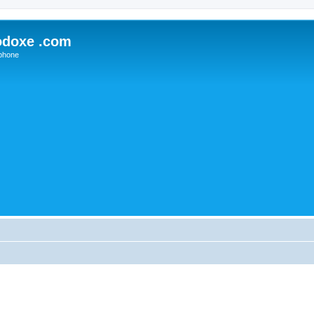
odoxe .com
phone