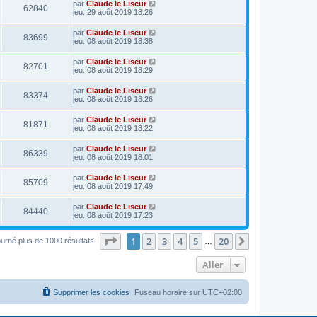
par
Claude le Liseur
62840
jeu. 29 août 2019 18:26
par
Claude le Liseur
83699
jeu. 08 août 2019 18:38
par
Claude le Liseur
82701
jeu. 08 août 2019 18:29
par
Claude le Liseur
83374
jeu. 08 août 2019 18:26
par
Claude le Liseur
81871
jeu. 08 août 2019 18:22
par
Claude le Liseur
86339
jeu. 08 août 2019 18:01
par
Claude le Liseur
85709
jeu. 08 août 2019 17:49
par
Claude le Liseur
84440
jeu. 08 août 2019 17:23
Page
1
sur
20
1
2
3
4
5
20
Suivant
ourné plus de 1000 résultats
…
Aller
Supprimer les cookies
Fuseau horaire sur
UTC+02:00