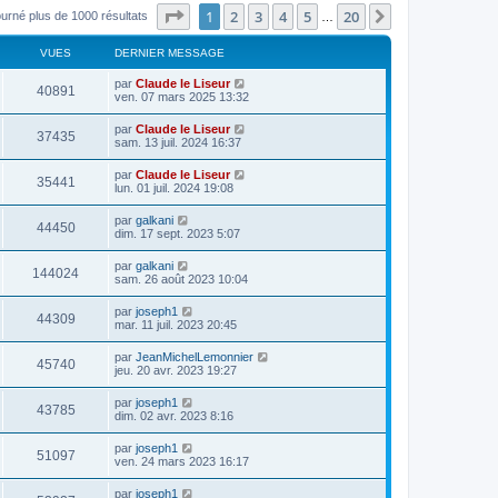
Page
1
sur
20
1
2
3
4
5
20
Suivant
ourné plus de 1000 résultats
…
VUES
DERNIER MESSAGE
par
Claude le Liseur
40891
ven. 07 mars 2025 13:32
par
Claude le Liseur
37435
sam. 13 juil. 2024 16:37
par
Claude le Liseur
35441
lun. 01 juil. 2024 19:08
par
galkani
44450
dim. 17 sept. 2023 5:07
par
galkani
144024
sam. 26 août 2023 10:04
par
joseph1
44309
mar. 11 juil. 2023 20:45
par
JeanMichelLemonnier
45740
jeu. 20 avr. 2023 19:27
par
joseph1
43785
dim. 02 avr. 2023 8:16
par
joseph1
51097
ven. 24 mars 2023 16:17
par
joseph1