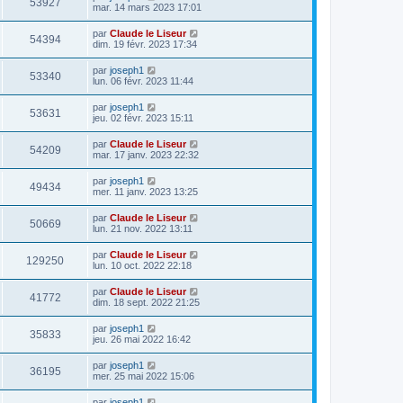
53927
mar. 14 mars 2023 17:01
par
Claude le Liseur
54394
dim. 19 févr. 2023 17:34
par
joseph1
53340
lun. 06 févr. 2023 11:44
par
joseph1
53631
jeu. 02 févr. 2023 15:11
par
Claude le Liseur
54209
mar. 17 janv. 2023 22:32
par
joseph1
49434
mer. 11 janv. 2023 13:25
par
Claude le Liseur
50669
lun. 21 nov. 2022 13:11
par
Claude le Liseur
129250
lun. 10 oct. 2022 22:18
par
Claude le Liseur
41772
dim. 18 sept. 2022 21:25
par
joseph1
35833
jeu. 26 mai 2022 16:42
par
joseph1
36195
mer. 25 mai 2022 15:06
par
joseph1