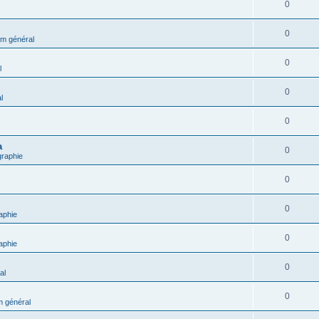
0
0
m général
0
l
0
l
0
a
0
graphie
0
0
aphie
0
aphie
0
al
0
 général