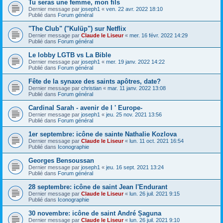
Tu seras une femme, mon fils
Dernier message par
joseph1
«
ven. 22 avr. 2022 18:10
Publié dans
Forum général
"The Club" ("Kulüp") sur Netflix
Dernier message par
Claude le Liseur
«
mer. 16 févr. 2022 14:29
Publié dans
Forum général
Le lobby LGTB vs La Bible
Dernier message par
joseph1
«
mer. 19 janv. 2022 14:22
Publié dans
Forum général
Fête de la synaxe des saints apôtres, date?
Dernier message par
christian
«
mar. 11 janv. 2022 13:08
Publié dans
Forum général
Cardinal Sarah - avenir de l ' Europe-
Dernier message par
joseph1
«
jeu. 25 nov. 2021 13:56
Publié dans
Forum général
1er septembre: icône de sainte Nathalie Kozlova
Dernier message par
Claude le Liseur
«
lun. 11 oct. 2021 16:54
Publié dans
Iconographie
Georges Bensoussan
Dernier message par
joseph1
«
jeu. 16 sept. 2021 13:24
Publié dans
Forum général
28 septembre: icône de saint Jean l'Endurant
Dernier message par
Claude le Liseur
«
lun. 26 juil. 2021 9:15
Publié dans
Iconographie
30 novembre: icône de saint André Șaguna
Dernier message par
Claude le Liseur
«
lun. 26 juil. 2021 9:10