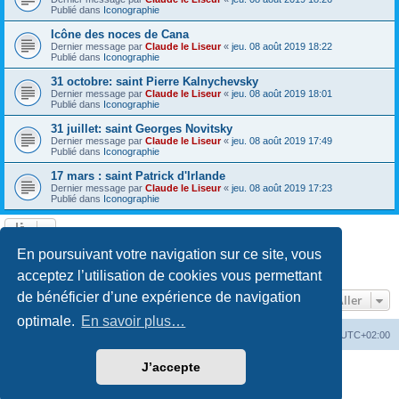
Publié dans
Iconographie
Icône des noces de Cana
Dernier message par
Claude le Liseur
«
jeu. 08 août 2019 18:22
Publié dans
Iconographie
31 octobre: saint Pierre Kalnychevsky
Dernier message par
Claude le Liseur
«
jeu. 08 août 2019 18:01
Publié dans
Iconographie
31 juillet: saint Georges Novitsky
Dernier message par
Claude le Liseur
«
jeu. 08 août 2019 17:49
Publié dans
Iconographie
17 mars : saint Patrick d'Irlande
Dernier message par
Claude le Liseur
«
jeu. 08 août 2019 17:23
Publié dans
Iconographie
La recherche a retourné plus de 1000 résultats
En poursuivant votre navigation sur ce site, vous
Page
1
sur
20
1
2
3
4
5
20
Suivant
…
acceptez l’utilisation de cookies vous permettant
de bénéficier d’une expérience de navigation
Aller
optimale.
En savoir plus…
Site web
Index forum
Fuseau horaire sur
UTC+02:00
J’accepte
Développé par
phpBB
® Forum Software © phpBB Limited
Traduction française officielle
©
Qiaeru
Confidentialité
|
Conditions