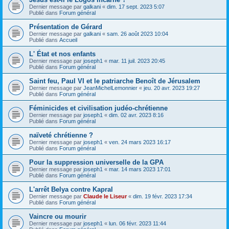
Dernier message par
galkani
«
dim. 17 sept. 2023 5:07
Publié dans
Forum général
Présentation de Gérard
Dernier message par
galkani
«
sam. 26 août 2023 10:04
Publié dans
Accueil
L' État et nos enfants
Dernier message par
joseph1
«
mar. 11 juil. 2023 20:45
Publié dans
Forum général
Saint feu, Paul VI et le patriarche Benoît de Jérusalem
Dernier message par
JeanMichelLemonnier
«
jeu. 20 avr. 2023 19:27
Publié dans
Forum général
Féminicides et civilisation judéo-chrétienne
Dernier message par
joseph1
«
dim. 02 avr. 2023 8:16
Publié dans
Forum général
naïveté chrétienne ?
Dernier message par
joseph1
«
ven. 24 mars 2023 16:17
Publié dans
Forum général
Pour la suppression universelle de la GPA
Dernier message par
joseph1
«
mar. 14 mars 2023 17:01
Publié dans
Forum général
L'arrêt Belya contre Kapral
Dernier message par
Claude le Liseur
«
dim. 19 févr. 2023 17:34
Publié dans
Forum général
Vaincre ou mourir
Dernier message par
joseph1
«
lun. 06 févr. 2023 11:44