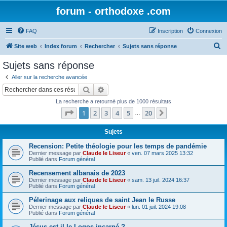
forum - orthodoxe .com
FAQ
Inscription
Connexion
R
Site web
Index forum
Rechercher
Sujets sans réponse
e
Sujets sans réponse
c
Aller sur la recherche avancée
h
Rechercher
Recherche avancée
e
La recherche a retourné plus de 1000 résultats
r
Page
1
sur
20
1
2
3
4
5
20
Suivant
…
c
h
Sujets
e
Recension: Petite théologie pour les temps de pandémie
Dernier message par
Claude le Liseur
«
ven. 07 mars 2025 13:32
r
Publié dans
Forum général
Recensement albanais de 2023
Dernier message par
Claude le Liseur
«
sam. 13 juil. 2024 16:37
Publié dans
Forum général
Pélerinage aux reliques de saint Jean le Russe
Dernier message par
Claude le Liseur
«
lun. 01 juil. 2024 19:08
Publié dans
Forum général
Jésus est-il le Logos incarné ?