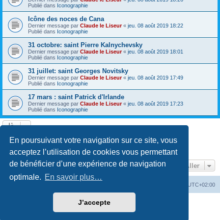
Publié dans
Iconographie
Icône des noces de Cana
Dernier message par
Claude le Liseur
«
jeu. 08 août 2019 18:22
Publié dans
Iconographie
31 octobre: saint Pierre Kalnychevsky
Dernier message par
Claude le Liseur
«
jeu. 08 août 2019 18:01
Publié dans
Iconographie
31 juillet: saint Georges Novitsky
Dernier message par
Claude le Liseur
«
jeu. 08 août 2019 17:49
Publié dans
Iconographie
17 mars : saint Patrick d'Irlande
Dernier message par
Claude le Liseur
«
jeu. 08 août 2019 17:23
Publié dans
Iconographie
La recherche a retourné plus de 1000 résultats
En poursuivant votre navigation sur ce site, vous
Page
1
sur
20
1
2
3
4
5
20
Suivant
…
acceptez l’utilisation de cookies vous permettant
de bénéficier d’une expérience de navigation
Aller
optimale.
En savoir plus…
Site web
Index forum
Fuseau horaire sur
UTC+02:00
J’accepte
Développé par
phpBB
® Forum Software © phpBB Limited
Traduction française officielle
©
Qiaeru
Confidentialité
|
Conditions