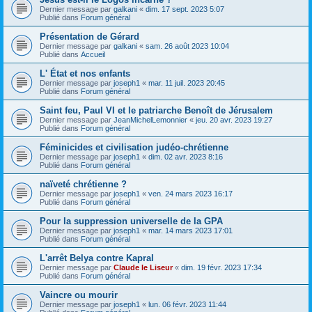
Dernier message par
galkani
«
dim. 17 sept. 2023 5:07
Publié dans
Forum général
Présentation de Gérard
Dernier message par
galkani
«
sam. 26 août 2023 10:04
Publié dans
Accueil
L' État et nos enfants
Dernier message par
joseph1
«
mar. 11 juil. 2023 20:45
Publié dans
Forum général
Saint feu, Paul VI et le patriarche Benoît de Jérusalem
Dernier message par
JeanMichelLemonnier
«
jeu. 20 avr. 2023 19:27
Publié dans
Forum général
Féminicides et civilisation judéo-chrétienne
Dernier message par
joseph1
«
dim. 02 avr. 2023 8:16
Publié dans
Forum général
naïveté chrétienne ?
Dernier message par
joseph1
«
ven. 24 mars 2023 16:17
Publié dans
Forum général
Pour la suppression universelle de la GPA
Dernier message par
joseph1
«
mar. 14 mars 2023 17:01
Publié dans
Forum général
L'arrêt Belya contre Kapral
Dernier message par
Claude le Liseur
«
dim. 19 févr. 2023 17:34
Publié dans
Forum général
Vaincre ou mourir
Dernier message par
joseph1
«
lun. 06 févr. 2023 11:44