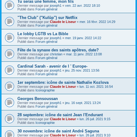
Tu seras une femme, mon fils
Dernier message par
joseph1
«
ven. 22 avr. 2022 18:10
Publié dans
Forum général
"The Club" ("Kulüp") sur Netflix
Dernier message par
Claude le Liseur
«
mer. 16 févr. 2022 14:29
Publié dans
Forum général
Le lobby LGTB vs La Bible
Dernier message par
joseph1
«
mer. 19 janv. 2022 14:22
Publié dans
Forum général
Fête de la synaxe des saints apôtres, date?
Dernier message par
christian
«
mar. 11 janv. 2022 13:08
Publié dans
Forum général
Cardinal Sarah - avenir de l ' Europe-
Dernier message par
joseph1
«
jeu. 25 nov. 2021 13:56
Publié dans
Forum général
1er septembre: icône de sainte Nathalie Kozlova
Dernier message par
Claude le Liseur
«
lun. 11 oct. 2021 16:54
Publié dans
Iconographie
Georges Bensoussan
Dernier message par
joseph1
«
jeu. 16 sept. 2021 13:24
Publié dans
Forum général
28 septembre: icône de saint Jean l'Endurant
Dernier message par
Claude le Liseur
«
lun. 26 juil. 2021 9:15
Publié dans
Iconographie
30 novembre: icône de saint André Șaguna
Dernier message par
Claude le Liseur
«
lun. 26 juil. 2021 9:10