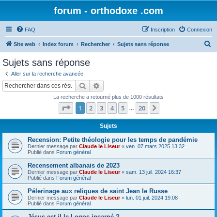
forum - orthodoxe .com
FAQ
Inscription
Connexion
R
Site web
Index forum
Rechercher
Sujets sans réponse
e
Sujets sans réponse
c
Aller sur la recherche avancée
h
Rechercher
Recherche avancée
e
La recherche a retourné plus de 1000 résultats
r
Page
1
sur
20
1
2
3
4
5
20
Suivant
…
c
h
Sujets
e
Recension: Petite théologie pour les temps de pandémie
Dernier message par
Claude le Liseur
«
ven. 07 mars 2025 13:32
r
Publié dans
Forum général
Recensement albanais de 2023
Dernier message par
Claude le Liseur
«
sam. 13 juil. 2024 16:37
Publié dans
Forum général
Pélerinage aux reliques de saint Jean le Russe
Dernier message par
Claude le Liseur
«
lun. 01 juil. 2024 19:08
Publié dans
Forum général
Jésus est-il le Logos incarné ?