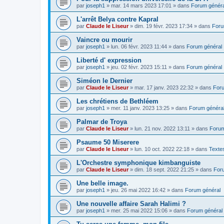
par
joseph1
»
mar. 14 mars 2023 17:01
» dans
Forum généra
L'arrêt Belya contre Kapral
par
Claude le Liseur
»
dim. 19 févr. 2023 17:34
» dans
Foru
Vaincre ou mourir
par
joseph1
»
lun. 06 févr. 2023 11:44
» dans
Forum général
Liberté d' expression
par
joseph1
»
jeu. 02 févr. 2023 15:11
» dans
Forum général
Siméon le Dernier
par
Claude le Liseur
»
mar. 17 janv. 2023 22:32
» dans
Foru
Les chrétiens de Bethléem
par
joseph1
»
mer. 11 janv. 2023 13:25
» dans
Forum généra
Palmar de Troya
par
Claude le Liseur
»
lun. 21 nov. 2022 13:11
» dans
Forum
Psaume 50 Miserere
par
Claude le Liseur
»
lun. 10 oct. 2022 22:18
» dans
Textes
L'Orchestre symphonique kimbanguiste
par
Claude le Liseur
»
dim. 18 sept. 2022 21:25
» dans
For
Une belle image.
par
joseph1
»
jeu. 26 mai 2022 16:42
» dans
Forum général
Une nouvelle affaire Sarah Halimi ?
par
joseph1
»
mer. 25 mai 2022 15:06
» dans
Forum général