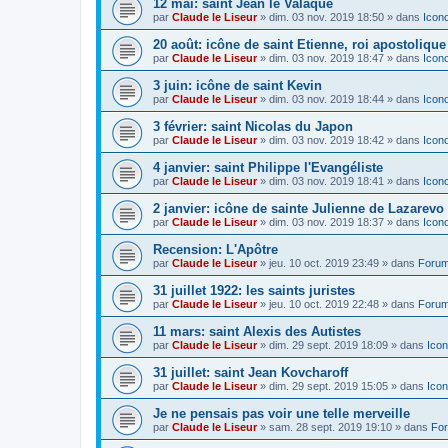
12 mai: saint Jean le Valaque
par
Claude le Liseur
»
dim. 03 nov. 2019 18:50
» dans
Icon
20 août: icône de saint Etienne, roi apostoliqu
par
Claude le Liseur
»
dim. 03 nov. 2019 18:47
» dans
Icon
3 juin: icône de saint Kevin
par
Claude le Liseur
»
dim. 03 nov. 2019 18:44
» dans
Icon
3 février: saint Nicolas du Japon
par
Claude le Liseur
»
dim. 03 nov. 2019 18:42
» dans
Icon
4 janvier: saint Philippe l'Evangéliste
par
Claude le Liseur
»
dim. 03 nov. 2019 18:41
» dans
Icon
2 janvier: icône de sainte Julienne de Lazarevo
par
Claude le Liseur
»
dim. 03 nov. 2019 18:37
» dans
Icon
Recension: L'Apôtre
par
Claude le Liseur
»
jeu. 10 oct. 2019 23:49
» dans
Forum
31 juillet 1922: les saints juristes
par
Claude le Liseur
»
jeu. 10 oct. 2019 22:48
» dans
Forum
11 mars: saint Alexis des Autistes
par
Claude le Liseur
»
dim. 29 sept. 2019 18:09
» dans
Icon
31 juillet: saint Jean Kovcharoff
par
Claude le Liseur
»
dim. 29 sept. 2019 15:05
» dans
Icon
Je ne pensais pas voir une telle merveille
par
Claude le Liseur
»
sam. 28 sept. 2019 19:10
» dans
For