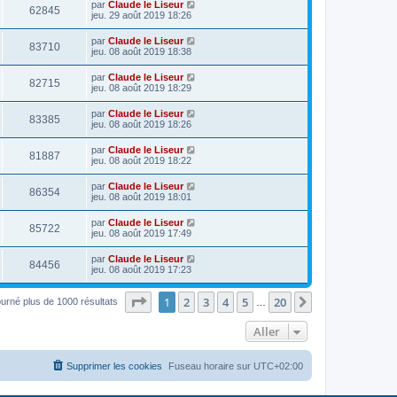
par
Claude le Liseur
62845
jeu. 29 août 2019 18:26
par
Claude le Liseur
83710
jeu. 08 août 2019 18:38
par
Claude le Liseur
82715
jeu. 08 août 2019 18:29
par
Claude le Liseur
83385
jeu. 08 août 2019 18:26
par
Claude le Liseur
81887
jeu. 08 août 2019 18:22
par
Claude le Liseur
86354
jeu. 08 août 2019 18:01
par
Claude le Liseur
85722
jeu. 08 août 2019 17:49
par
Claude le Liseur
84456
jeu. 08 août 2019 17:23
Page
1
sur
20
1
2
3
4
5
20
Suivant
ourné plus de 1000 résultats
…
Aller
Supprimer les cookies
Fuseau horaire sur
UTC+02:00