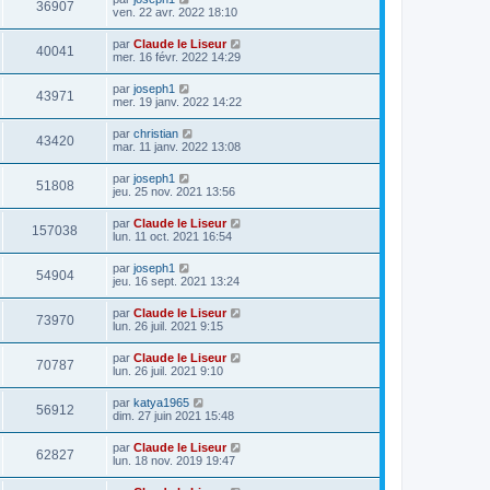
36907
ven. 22 avr. 2022 18:10
par
Claude le Liseur
40041
mer. 16 févr. 2022 14:29
par
joseph1
43971
mer. 19 janv. 2022 14:22
par
christian
43420
mar. 11 janv. 2022 13:08
par
joseph1
51808
jeu. 25 nov. 2021 13:56
par
Claude le Liseur
157038
lun. 11 oct. 2021 16:54
par
joseph1
54904
jeu. 16 sept. 2021 13:24
par
Claude le Liseur
73970
lun. 26 juil. 2021 9:15
par
Claude le Liseur
70787
lun. 26 juil. 2021 9:10
par
katya1965
56912
dim. 27 juin 2021 15:48
par
Claude le Liseur
62827
lun. 18 nov. 2019 19:47