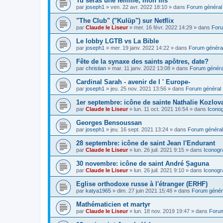
Tu seras une femme, mon fils
par
joseph1
»
ven. 22 avr. 2022 18:10
» dans
Forum général
"The Club" ("Kulüp") sur Netflix
par
Claude le Liseur
»
mer. 16 févr. 2022 14:29
» dans
Foru
Le lobby LGTB vs La Bible
par
joseph1
»
mer. 19 janv. 2022 14:22
» dans
Forum généra
Fête de la synaxe des saints apôtres, date?
par
christian
»
mar. 11 janv. 2022 13:08
» dans
Forum généra
Cardinal Sarah - avenir de l ' Europe-
par
joseph1
»
jeu. 25 nov. 2021 13:56
» dans
Forum général
1er septembre: icône de sainte Nathalie Kozlov
par
Claude le Liseur
»
lun. 11 oct. 2021 16:54
» dans
Icono
Georges Bensoussan
par
joseph1
»
jeu. 16 sept. 2021 13:24
» dans
Forum général
28 septembre: icône de saint Jean l'Endurant
par
Claude le Liseur
»
lun. 26 juil. 2021 9:15
» dans
Iconogr
30 novembre: icône de saint André Șaguna
par
Claude le Liseur
»
lun. 26 juil. 2021 9:10
» dans
Iconogr
Eglise orthodoxe russe à l'étranger (ERHF)
par
katya1965
»
dim. 27 juin 2021 15:48
» dans
Forum génér
Mathématicien et martyr
par
Claude le Liseur
»
lun. 18 nov. 2019 19:47
» dans
Forum