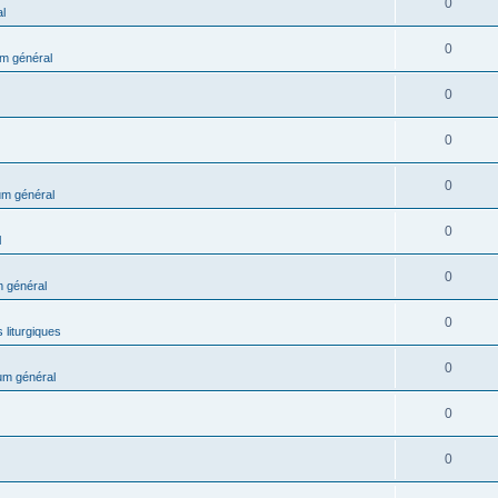
0
l
0
m général
0
0
0
m général
0
l
0
 général
0
 liturgiques
0
um général
0
0