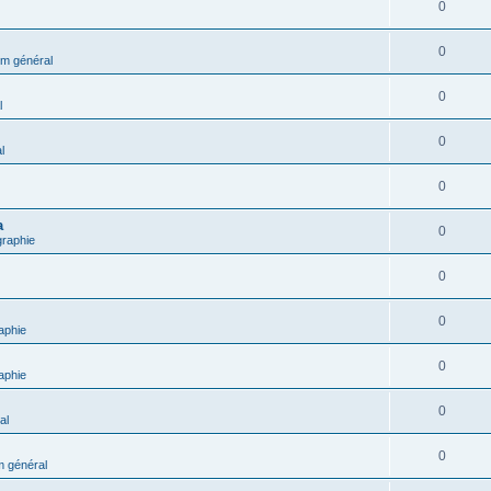
0
0
m général
0
l
0
l
0
a
0
graphie
0
0
aphie
0
aphie
0
al
0
 général