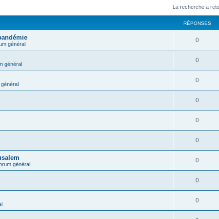
La recherche a ret
RÉPONSES
 pandémie
0
um général
0
m général
0
général
0
0
0
rusalem
0
orum général
0
0
l