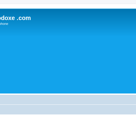
odoxe .com
phone