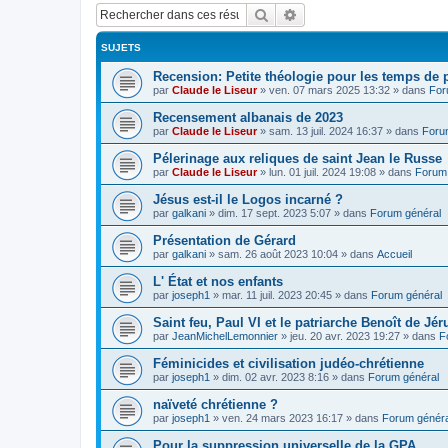
Rechercher
Recherche avancée
SUJETS
Recension: Petite théologie pour les temps de
par
Claude le Liseur
»
ven. 07 mars 2025 13:32
» dans
For
Recensement albanais de 2023
par
Claude le Liseur
»
sam. 13 juil. 2024 16:37
» dans
Foru
Pélerinage aux reliques de saint Jean le Russe
par
Claude le Liseur
»
lun. 01 juil. 2024 19:08
» dans
Forum 
Jésus est-il le Logos incarné ?
par
galkani
»
dim. 17 sept. 2023 5:07
» dans
Forum général
Présentation de Gérard
par
galkani
»
sam. 26 août 2023 10:04
» dans
Accueil
L' État et nos enfants
par
joseph1
»
mar. 11 juil. 2023 20:45
» dans
Forum général
Saint feu, Paul VI et le patriarche Benoît de Jé
par
JeanMichelLemonnier
»
jeu. 20 avr. 2023 19:27
» dans
F
Féminicides et civilisation judéo-chrétienne
par
joseph1
»
dim. 02 avr. 2023 8:16
» dans
Forum général
naïveté chrétienne ?
par
joseph1
»
ven. 24 mars 2023 16:17
» dans
Forum généra
Pour la suppression universelle de la GPA