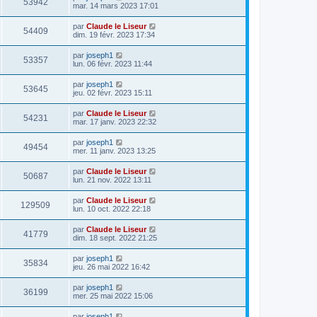
53942
mar. 14 mars 2023 17:01
par
Claude le Liseur
54409
dim. 19 févr. 2023 17:34
par
joseph1
53357
lun. 06 févr. 2023 11:44
par
joseph1
53645
jeu. 02 févr. 2023 15:11
par
Claude le Liseur
54231
mar. 17 janv. 2023 22:32
par
joseph1
49454
mer. 11 janv. 2023 13:25
par
Claude le Liseur
50687
lun. 21 nov. 2022 13:11
par
Claude le Liseur
129509
lun. 10 oct. 2022 22:18
par
Claude le Liseur
41779
dim. 18 sept. 2022 21:25
par
joseph1
35834
jeu. 26 mai 2022 16:42
par
joseph1
36199
mer. 25 mai 2022 15:06
par
joseph1