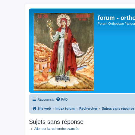
forum - orth
Forum Orthodoxe franco
Raccourcis
FAQ
Site web
Index forum
Rechercher
Sujets sans réponse
Sujets sans réponse
Aller sur la recherche avancée