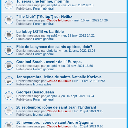
Tu seras une femme, mon fils
Dernier message par
joseph1
«
ven. 22 avr. 2022 18:10
Publié dans
Forum général
"The Club" ("Kulüp") sur Netflix
Dernier message par
Claude le Liseur
«
mer. 16 févr. 2022 14:29
Publié dans
Forum général
Le lobby LGTB vs La Bible
Dernier message par
joseph1
«
mer. 19 janv. 2022 14:22
Publié dans
Forum général
Fête de la synaxe des saints apôtres, date?
Dernier message par
christian
«
mar. 11 janv. 2022 13:08
Publié dans
Forum général
Cardinal Sarah - avenir de l ' Europe-
Dernier message par
joseph1
«
jeu. 25 nov. 2021 13:56
Publié dans
Forum général
1er septembre: icône de sainte Nathalie Kozlova
Dernier message par
Claude le Liseur
«
lun. 11 oct. 2021 16:54
Publié dans
Iconographie
Georges Bensoussan
Dernier message par
joseph1
«
jeu. 16 sept. 2021 13:24
Publié dans
Forum général
28 septembre: icône de saint Jean l'Endurant
Dernier message par
Claude le Liseur
«
lun. 26 juil. 2021 9:15
Publié dans
Iconographie
30 novembre: icône de saint André Șaguna
Dernier message par
Claude le Liseur
«
lun. 26 juil. 2021 9:10