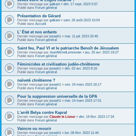
Dernier message par
galkani
«
dim. 17 sept. 2023 5:07
Publié dans
Forum général
Présentation de Gérard
Dernier message par
galkani
«
sam. 26 août 2023 10:04
Publié dans
Accueil
L' État et nos enfants
Dernier message par
joseph1
«
mar. 11 juil. 2023 20:45
Publié dans
Forum général
Saint feu, Paul VI et le patriarche Benoît de Jérusalem
Dernier message par
JeanMichelLemonnier
«
jeu. 20 avr. 2023 19:27
Publié dans
Forum général
Féminicides et civilisation judéo-chrétienne
Dernier message par
joseph1
«
dim. 02 avr. 2023 8:16
Publié dans
Forum général
naïveté chrétienne ?
Dernier message par
joseph1
«
ven. 24 mars 2023 16:17
Publié dans
Forum général
Pour la suppression universelle de la GPA
Dernier message par
joseph1
«
mar. 14 mars 2023 17:01
Publié dans
Forum général
L'arrêt Belya contre Kapral
Dernier message par
Claude le Liseur
«
dim. 19 févr. 2023 17:34
Publié dans
Forum général
Vaincre ou mourir
Dernier message par
joseph1
«
lun. 06 févr. 2023 11:44