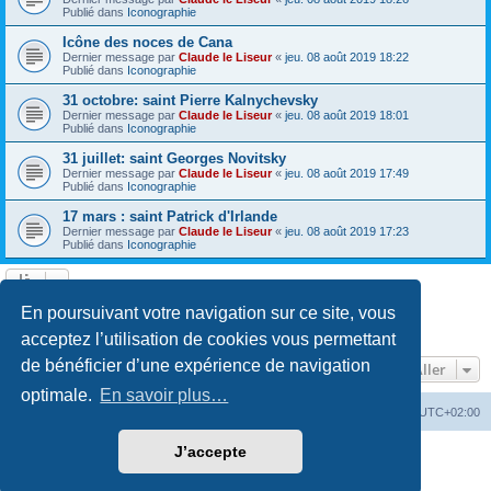
Publié dans
Iconographie
Icône des noces de Cana
Dernier message par
Claude le Liseur
«
jeu. 08 août 2019 18:22
Publié dans
Iconographie
31 octobre: saint Pierre Kalnychevsky
Dernier message par
Claude le Liseur
«
jeu. 08 août 2019 18:01
Publié dans
Iconographie
31 juillet: saint Georges Novitsky
Dernier message par
Claude le Liseur
«
jeu. 08 août 2019 17:49
Publié dans
Iconographie
17 mars : saint Patrick d'Irlande
Dernier message par
Claude le Liseur
«
jeu. 08 août 2019 17:23
Publié dans
Iconographie
La recherche a retourné plus de 1000 résultats
En poursuivant votre navigation sur ce site, vous
Page
1
sur
20
1
2
3
4
5
20
Suivant
…
acceptez l’utilisation de cookies vous permettant
de bénéficier d’une expérience de navigation
Aller
optimale.
En savoir plus…
Site web
Index forum
Fuseau horaire sur
UTC+02:00
J’accepte
Développé par
phpBB
® Forum Software © phpBB Limited
Traduction française officielle
©
Qiaeru
Confidentialité
|
Conditions