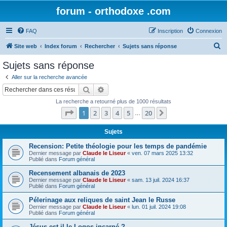
forum - orthodoxe .com
FAQ
Inscription
Connexion
R
Site web
Index forum
Rechercher
Sujets sans réponse
e
Sujets sans réponse
c
Aller sur la recherche avancée
h
Rechercher
Recherche avancée
e
La recherche a retourné plus de 1000 résultats
r
Page
1
sur
20
1
2
3
4
5
20
Suivant
…
c
h
Sujets
e
Recension: Petite théologie pour les temps de pandémie
Dernier message par
Claude le Liseur
«
ven. 07 mars 2025 13:32
r
Publié dans
Forum général
Recensement albanais de 2023
Dernier message par
Claude le Liseur
«
sam. 13 juil. 2024 16:37
Publié dans
Forum général
Pélerinage aux reliques de saint Jean le Russe
Dernier message par
Claude le Liseur
«
lun. 01 juil. 2024 19:08
Publié dans
Forum général
Jésus est-il le Logos incarné ?