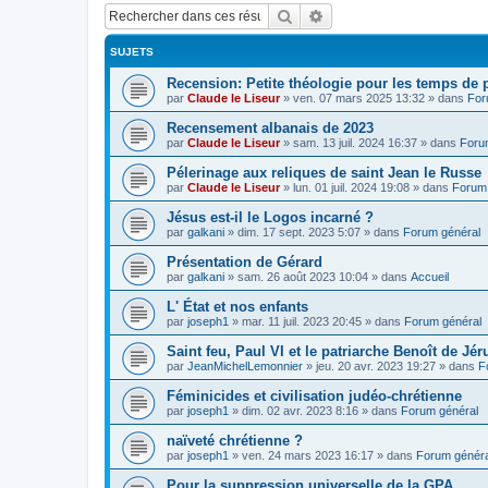
Rechercher
Recherche avancée
SUJETS
Recension: Petite théologie pour les temps de
par
Claude le Liseur
»
ven. 07 mars 2025 13:32
» dans
For
Recensement albanais de 2023
par
Claude le Liseur
»
sam. 13 juil. 2024 16:37
» dans
Foru
Pélerinage aux reliques de saint Jean le Russe
par
Claude le Liseur
»
lun. 01 juil. 2024 19:08
» dans
Forum 
Jésus est-il le Logos incarné ?
par
galkani
»
dim. 17 sept. 2023 5:07
» dans
Forum général
Présentation de Gérard
par
galkani
»
sam. 26 août 2023 10:04
» dans
Accueil
L' État et nos enfants
par
joseph1
»
mar. 11 juil. 2023 20:45
» dans
Forum général
Saint feu, Paul VI et le patriarche Benoît de Jé
par
JeanMichelLemonnier
»
jeu. 20 avr. 2023 19:27
» dans
F
Féminicides et civilisation judéo-chrétienne
par
joseph1
»
dim. 02 avr. 2023 8:16
» dans
Forum général
naïveté chrétienne ?
par
joseph1
»
ven. 24 mars 2023 16:17
» dans
Forum généra
Pour la suppression universelle de la GPA