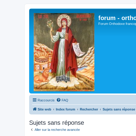
forum - orth
Forum Orthodoxe franco
Raccourcis
FAQ
Site web
Index forum
Rechercher
Sujets sans réponse
Sujets sans réponse
Aller sur la recherche avancée