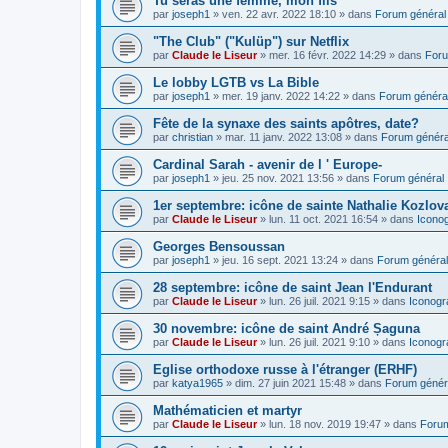
Tu seras une femme, mon fils
par
joseph1
»
ven. 22 avr. 2022 18:10
» dans
Forum général
"The Club" ("Kulüp") sur Netflix
par
Claude le Liseur
»
mer. 16 févr. 2022 14:29
» dans
Foru
Le lobby LGTB vs La Bible
par
joseph1
»
mer. 19 janv. 2022 14:22
» dans
Forum généra
Fête de la synaxe des saints apôtres, date?
par
christian
»
mar. 11 janv. 2022 13:08
» dans
Forum généra
Cardinal Sarah - avenir de l ' Europe-
par
joseph1
»
jeu. 25 nov. 2021 13:56
» dans
Forum général
1er septembre: icône de sainte Nathalie Kozlov
par
Claude le Liseur
»
lun. 11 oct. 2021 16:54
» dans
Icono
Georges Bensoussan
par
joseph1
»
jeu. 16 sept. 2021 13:24
» dans
Forum général
28 septembre: icône de saint Jean l'Endurant
par
Claude le Liseur
»
lun. 26 juil. 2021 9:15
» dans
Iconogr
30 novembre: icône de saint André Șaguna
par
Claude le Liseur
»
lun. 26 juil. 2021 9:10
» dans
Iconogr
Eglise orthodoxe russe à l'étranger (ERHF)
par
katya1965
»
dim. 27 juin 2021 15:48
» dans
Forum génér
Mathématicien et martyr
par
Claude le Liseur
»
lun. 18 nov. 2019 19:47
» dans
Forum