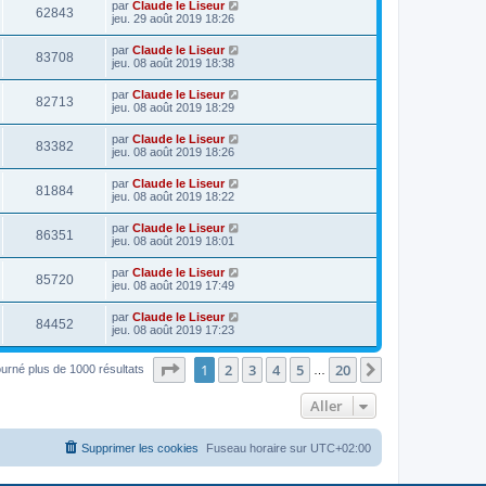
par
Claude le Liseur
62843
jeu. 29 août 2019 18:26
par
Claude le Liseur
83708
jeu. 08 août 2019 18:38
par
Claude le Liseur
82713
jeu. 08 août 2019 18:29
par
Claude le Liseur
83382
jeu. 08 août 2019 18:26
par
Claude le Liseur
81884
jeu. 08 août 2019 18:22
par
Claude le Liseur
86351
jeu. 08 août 2019 18:01
par
Claude le Liseur
85720
jeu. 08 août 2019 17:49
par
Claude le Liseur
84452
jeu. 08 août 2019 17:23
Page
1
sur
20
1
2
3
4
5
20
Suivant
ourné plus de 1000 résultats
…
Aller
Supprimer les cookies
Fuseau horaire sur
UTC+02:00