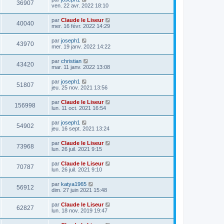
36907
ven. 22 avr. 2022 18:10
par
Claude le Liseur
40040
mer. 16 févr. 2022 14:29
par
joseph1
43970
mer. 19 janv. 2022 14:22
par
christian
43420
mar. 11 janv. 2022 13:08
par
joseph1
51807
jeu. 25 nov. 2021 13:56
par
Claude le Liseur
156998
lun. 11 oct. 2021 16:54
par
joseph1
54902
jeu. 16 sept. 2021 13:24
par
Claude le Liseur
73968
lun. 26 juil. 2021 9:15
par
Claude le Liseur
70787
lun. 26 juil. 2021 9:10
par
katya1965
56912
dim. 27 juin 2021 15:48
par
Claude le Liseur
62827
lun. 18 nov. 2019 19:47