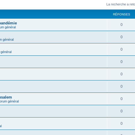
La recherche a ret
RÉPONSES
 pandémie
0
um général
0
m général
0
général
0
0
0
rusalem
0
orum général
0
0
l