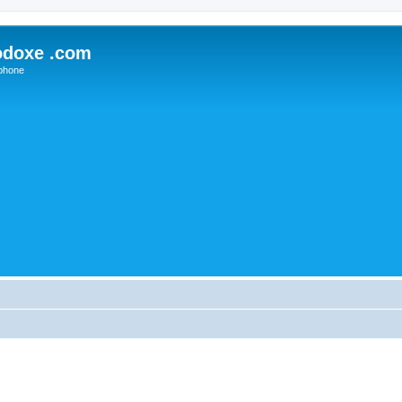
odoxe .com
phone