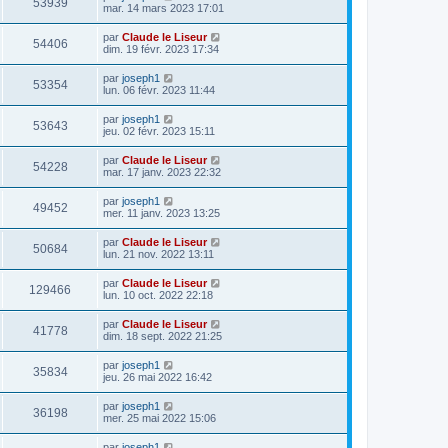
53939
mar. 14 mars 2023 17:01
par
Claude le Liseur
54406
dim. 19 févr. 2023 17:34
par
joseph1
53354
lun. 06 févr. 2023 11:44
par
joseph1
53643
jeu. 02 févr. 2023 15:11
par
Claude le Liseur
54228
mar. 17 janv. 2023 22:32
par
joseph1
49452
mer. 11 janv. 2023 13:25
par
Claude le Liseur
50684
lun. 21 nov. 2022 13:11
par
Claude le Liseur
129466
lun. 10 oct. 2022 22:18
par
Claude le Liseur
41778
dim. 18 sept. 2022 21:25
par
joseph1
35834
jeu. 26 mai 2022 16:42
par
joseph1
36198
mer. 25 mai 2022 15:06
par
joseph1