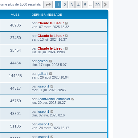
Page
1
sur
20
1
2
3
4
5
20
Suivant
ourné plus de 1000 résultats
…
VUES
DERNIER MESSAGE
par
Claude le Liseur
40905
ven. 07 mars 2025 13:32
par
Claude le Liseur
37450
sam. 13 juil. 2024 16:37
par
Claude le Liseur
35454
lun. 01 juil. 2024 19:08
par
galkani
44464
dim. 17 sept. 2023 5:07
par
galkani
144258
sam. 26 août 2023 10:04
par
joseph1
44317
mar. 11 juil. 2023 20:45
par
JeanMichelLemonnier
45759
jeu. 20 avr. 2023 19:27
par
joseph1
43801
dim. 02 avr. 2023 8:16
par
joseph1
51105
ven. 24 mars 2023 16:17
par
joseph1