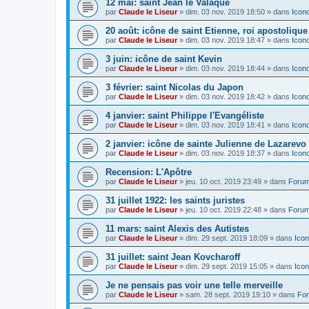
12 mai: saint Jean le Valaque
par
Claude le Liseur
»
dim. 03 nov. 2019 18:50
» dans
Icon
20 août: icône de saint Etienne, roi apostoliqu
par
Claude le Liseur
»
dim. 03 nov. 2019 18:47
» dans
Icon
3 juin: icône de saint Kevin
par
Claude le Liseur
»
dim. 03 nov. 2019 18:44
» dans
Icon
3 février: saint Nicolas du Japon
par
Claude le Liseur
»
dim. 03 nov. 2019 18:42
» dans
Icon
4 janvier: saint Philippe l'Evangéliste
par
Claude le Liseur
»
dim. 03 nov. 2019 18:41
» dans
Icon
2 janvier: icône de sainte Julienne de Lazarevo
par
Claude le Liseur
»
dim. 03 nov. 2019 18:37
» dans
Icon
Recension: L'Apôtre
par
Claude le Liseur
»
jeu. 10 oct. 2019 23:49
» dans
Forum
31 juillet 1922: les saints juristes
par
Claude le Liseur
»
jeu. 10 oct. 2019 22:48
» dans
Forum
11 mars: saint Alexis des Autistes
par
Claude le Liseur
»
dim. 29 sept. 2019 18:09
» dans
Icon
31 juillet: saint Jean Kovcharoff
par
Claude le Liseur
»
dim. 29 sept. 2019 15:05
» dans
Icon
Je ne pensais pas voir une telle merveille
par
Claude le Liseur
»
sam. 28 sept. 2019 19:10
» dans
For