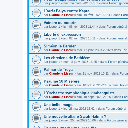
par
joseph1
»
mar. 14 mars 2023 17:01
» dans
Forum généra
L'arrêt Belya contre Kapral
par
Claude le Liseur
»
dim. 19 févr. 2023 17:34
» dans
Foru
Vaincre ou mourir
par
joseph1
»
lun. 06 févr. 2023 11:44
» dans
Forum général
Liberté d' expression
par
joseph1
»
jeu. 02 févr. 2023 15:11
» dans
Forum général
Siméon le Dernier
par
Claude le Liseur
»
mar. 17 janv. 2023 22:32
» dans
Foru
Les chrétiens de Bethléem
par
joseph1
»
mer. 11 janv. 2023 13:25
» dans
Forum généra
Palmar de Troya
par
Claude le Liseur
»
lun. 21 nov. 2022 13:11
» dans
Forum
Psaume 50 Miserere
par
Claude le Liseur
»
lun. 10 oct. 2022 22:18
» dans
Textes
L'Orchestre symphonique kimbanguiste
par
Claude le Liseur
»
dim. 18 sept. 2022 21:25
» dans
For
Une belle image.
par
joseph1
»
jeu. 26 mai 2022 16:42
» dans
Forum général
Une nouvelle affaire Sarah Halimi ?
par
joseph1
»
mer. 25 mai 2022 15:06
» dans
Forum général