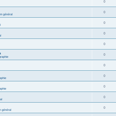
0
0
m général
0
l
0
l
0
a
0
graphie
0
0
aphie
0
aphie
0
al
0
 général