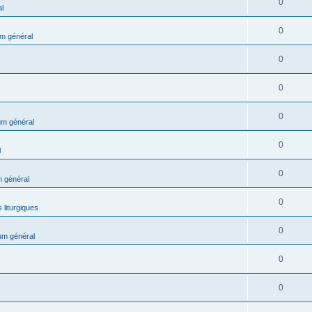
0
l
0
m général
0
0
0
m général
0
l
0
 général
0
 liturgiques
0
um général
0
0