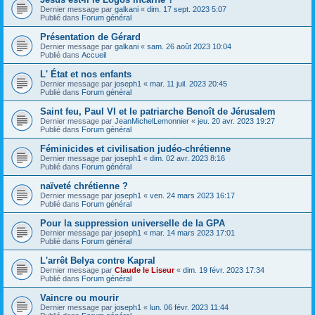
Dernier message par
galkani
«
dim. 17 sept. 2023 5:07
Publié dans
Forum général
Présentation de Gérard
Dernier message par
galkani
«
sam. 26 août 2023 10:04
Publié dans
Accueil
L' État et nos enfants
Dernier message par
joseph1
«
mar. 11 juil. 2023 20:45
Publié dans
Forum général
Saint feu, Paul VI et le patriarche Benoît de Jérusalem
Dernier message par
JeanMichelLemonnier
«
jeu. 20 avr. 2023 19:27
Publié dans
Forum général
Féminicides et civilisation judéo-chrétienne
Dernier message par
joseph1
«
dim. 02 avr. 2023 8:16
Publié dans
Forum général
naïveté chrétienne ?
Dernier message par
joseph1
«
ven. 24 mars 2023 16:17
Publié dans
Forum général
Pour la suppression universelle de la GPA
Dernier message par
joseph1
«
mar. 14 mars 2023 17:01
Publié dans
Forum général
L'arrêt Belya contre Kapral
Dernier message par
Claude le Liseur
«
dim. 19 févr. 2023 17:34
Publié dans
Forum général
Vaincre ou mourir
Dernier message par
joseph1
«
lun. 06 févr. 2023 11:44