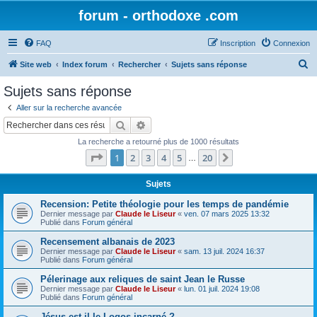
forum - orthodoxe .com
FAQ
Inscription
Connexion
R
Site web
Index forum
Rechercher
Sujets sans réponse
e
Sujets sans réponse
c
Aller sur la recherche avancée
h
Rechercher
Recherche avancée
e
La recherche a retourné plus de 1000 résultats
r
Page
1
sur
20
1
2
3
4
5
20
Suivant
…
c
h
Sujets
e
Recension: Petite théologie pour les temps de pandémie
Dernier message par
Claude le Liseur
«
ven. 07 mars 2025 13:32
r
Publié dans
Forum général
Recensement albanais de 2023
Dernier message par
Claude le Liseur
«
sam. 13 juil. 2024 16:37
Publié dans
Forum général
Pélerinage aux reliques de saint Jean le Russe
Dernier message par
Claude le Liseur
«
lun. 01 juil. 2024 19:08
Publié dans
Forum général
Jésus est-il le Logos incarné ?