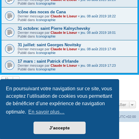
Publié dans
Iconographie
Icône des noces de Cana
Dernier message par
Claude le Liseur
«
jeu. 08 août 2019 18:22
Publié dans
Iconographie
31 octobre: saint Pierre Kalnychevsky
Dernier message par
Claude le Liseur
«
jeu. 08 août 2019 18:01
Publié dans
Iconographie
31 juillet: saint Georges Novitsky
Dernier message par
Claude le Liseur
«
jeu. 08 août 2019 17:49
Publié dans
Iconographie
17 mars : saint Patrick d'Irlande
Dernier message par
Claude le Liseur
«
jeu. 08 août 2019 17:23
Publié dans
Iconographie
La recherche a retourné plus de 1000 résultats
En poursuivant votre navigation sur ce site, vous
Page
1
sur
20
1
2
3
4
5
20
Suivant
…
acceptez l’utilisation de cookies vous permettant
de bénéficier d’une expérience de navigation
Aller
optimale.
En savoir plus…
Site web
Index forum
Fuseau horaire sur
UTC+02:00
J’accepte
Développé par
phpBB
® Forum Software © phpBB Limited
Traduction française officielle
©
Qiaeru
Confidentialité
|
Conditions