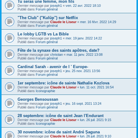
Tu seras une femme, mon fils
Dernier message par
joseph1
«
ven. 22 avr. 2022 18:10
Publié dans
Forum général
"The Club" ("Kulüp") sur Netflix
Dernier message par
Claude le Liseur
«
mer. 16 févr. 2022 14:29
Publié dans
Forum général
Le lobby LGTB vs La Bible
Dernier message par
joseph1
«
mer. 19 janv. 2022 14:22
Publié dans
Forum général
Fête de la synaxe des saints apôtres, date?
Dernier message par
christian
«
mar. 11 janv. 2022 13:08
Publié dans
Forum général
Cardinal Sarah - avenir de l ' Europe-
Dernier message par
joseph1
«
jeu. 25 nov. 2021 13:56
Publié dans
Forum général
1er septembre: icône de sainte Nathalie Kozlova
Dernier message par
Claude le Liseur
«
lun. 11 oct. 2021 16:54
Publié dans
Iconographie
Georges Bensoussan
Dernier message par
joseph1
«
jeu. 16 sept. 2021 13:24
Publié dans
Forum général
28 septembre: icône de saint Jean l'Endurant
Dernier message par
Claude le Liseur
«
lun. 26 juil. 2021 9:15
Publié dans
Iconographie
30 novembre: icône de saint André Șaguna
Dernier message par
Claude le Liseur
«
lun. 26 juil. 2021 9:10