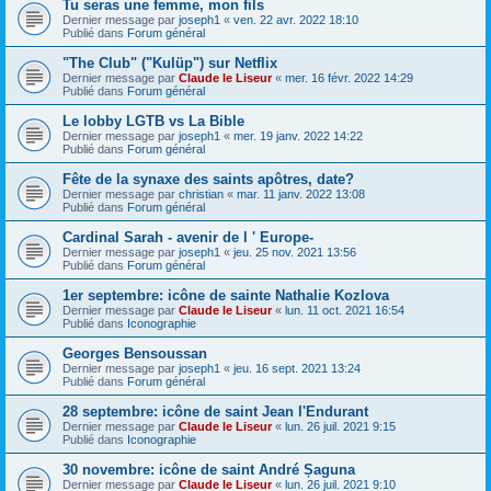
Tu seras une femme, mon fils
Dernier message par
joseph1
«
ven. 22 avr. 2022 18:10
Publié dans
Forum général
"The Club" ("Kulüp") sur Netflix
Dernier message par
Claude le Liseur
«
mer. 16 févr. 2022 14:29
Publié dans
Forum général
Le lobby LGTB vs La Bible
Dernier message par
joseph1
«
mer. 19 janv. 2022 14:22
Publié dans
Forum général
Fête de la synaxe des saints apôtres, date?
Dernier message par
christian
«
mar. 11 janv. 2022 13:08
Publié dans
Forum général
Cardinal Sarah - avenir de l ' Europe-
Dernier message par
joseph1
«
jeu. 25 nov. 2021 13:56
Publié dans
Forum général
1er septembre: icône de sainte Nathalie Kozlova
Dernier message par
Claude le Liseur
«
lun. 11 oct. 2021 16:54
Publié dans
Iconographie
Georges Bensoussan
Dernier message par
joseph1
«
jeu. 16 sept. 2021 13:24
Publié dans
Forum général
28 septembre: icône de saint Jean l'Endurant
Dernier message par
Claude le Liseur
«
lun. 26 juil. 2021 9:15
Publié dans
Iconographie
30 novembre: icône de saint André Șaguna
Dernier message par
Claude le Liseur
«
lun. 26 juil. 2021 9:10