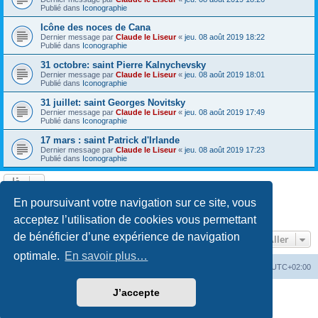
Publié dans
Iconographie
Icône des noces de Cana
Dernier message par
Claude le Liseur
«
jeu. 08 août 2019 18:22
Publié dans
Iconographie
31 octobre: saint Pierre Kalnychevsky
Dernier message par
Claude le Liseur
«
jeu. 08 août 2019 18:01
Publié dans
Iconographie
31 juillet: saint Georges Novitsky
Dernier message par
Claude le Liseur
«
jeu. 08 août 2019 17:49
Publié dans
Iconographie
17 mars : saint Patrick d'Irlande
Dernier message par
Claude le Liseur
«
jeu. 08 août 2019 17:23
Publié dans
Iconographie
La recherche a retourné plus de 1000 résultats
En poursuivant votre navigation sur ce site, vous
Page
1
sur
20
1
2
3
4
5
20
Suivant
…
acceptez l’utilisation de cookies vous permettant
de bénéficier d’une expérience de navigation
Aller
optimale.
En savoir plus…
Site web
Index forum
Fuseau horaire sur
UTC+02:00
J’accepte
Développé par
phpBB
® Forum Software © phpBB Limited
Traduction française officielle
©
Qiaeru
Confidentialité
|
Conditions