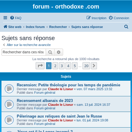
forum - orthodoxe .com
FAQ
Inscription
Connexion
R
Site web
Index forum
Rechercher
Sujets sans réponse
e
Sujets sans réponse
c
Aller sur la recherche avancée
h
Rechercher
Recherche avancée
e
La recherche a retourné plus de 1000 résultats
r
Page
1
sur
20
1
2
3
4
5
20
Suivant
…
c
h
Sujets
e
Recension: Petite théologie pour les temps de pandémie
Dernier message par
Claude le Liseur
«
ven. 07 mars 2025 13:32
r
Publié dans
Forum général
Recensement albanais de 2023
Dernier message par
Claude le Liseur
«
sam. 13 juil. 2024 16:37
Publié dans
Forum général
Pélerinage aux reliques de saint Jean le Russe
Dernier message par
Claude le Liseur
«
lun. 01 juil. 2024 19:08
Publié dans
Forum général
Jésus est-il le Logos incarné ?