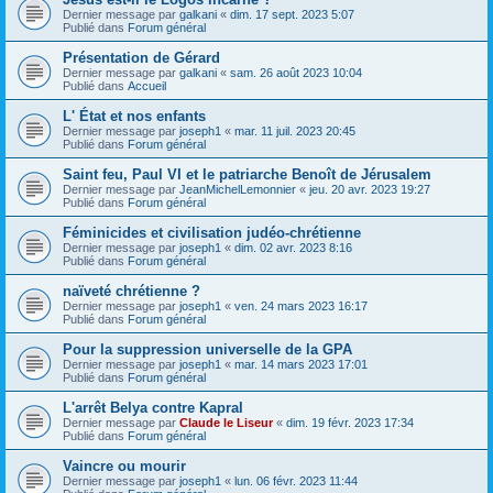
Dernier message par
galkani
«
dim. 17 sept. 2023 5:07
Publié dans
Forum général
Présentation de Gérard
Dernier message par
galkani
«
sam. 26 août 2023 10:04
Publié dans
Accueil
L' État et nos enfants
Dernier message par
joseph1
«
mar. 11 juil. 2023 20:45
Publié dans
Forum général
Saint feu, Paul VI et le patriarche Benoît de Jérusalem
Dernier message par
JeanMichelLemonnier
«
jeu. 20 avr. 2023 19:27
Publié dans
Forum général
Féminicides et civilisation judéo-chrétienne
Dernier message par
joseph1
«
dim. 02 avr. 2023 8:16
Publié dans
Forum général
naïveté chrétienne ?
Dernier message par
joseph1
«
ven. 24 mars 2023 16:17
Publié dans
Forum général
Pour la suppression universelle de la GPA
Dernier message par
joseph1
«
mar. 14 mars 2023 17:01
Publié dans
Forum général
L'arrêt Belya contre Kapral
Dernier message par
Claude le Liseur
«
dim. 19 févr. 2023 17:34
Publié dans
Forum général
Vaincre ou mourir
Dernier message par
joseph1
«
lun. 06 févr. 2023 11:44