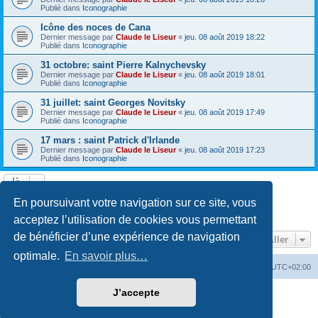
Publié dans
Iconographie
Icône des noces de Cana
Dernier message par
Claude le Liseur
«
jeu. 08 août 2019 18:22
Publié dans
Iconographie
31 octobre: saint Pierre Kalnychevsky
Dernier message par
Claude le Liseur
«
jeu. 08 août 2019 18:01
Publié dans
Iconographie
31 juillet: saint Georges Novitsky
Dernier message par
Claude le Liseur
«
jeu. 08 août 2019 17:49
Publié dans
Iconographie
17 mars : saint Patrick d'Irlande
Dernier message par
Claude le Liseur
«
jeu. 08 août 2019 17:23
Publié dans
Iconographie
La recherche a retourné plus de 1000 résultats
En poursuivant votre navigation sur ce site, vous
Page
1
sur
20
1
2
3
4
5
20
Suivant
…
acceptez l’utilisation de cookies vous permettant
de bénéficier d’une expérience de navigation
Aller
optimale.
En savoir plus…
Site web
Index forum
Fuseau horaire sur
UTC+02:00
J’accepte
Développé par
phpBB
® Forum Software © phpBB Limited
Traduction française officielle
©
Qiaeru
Confidentialité
|
Conditions