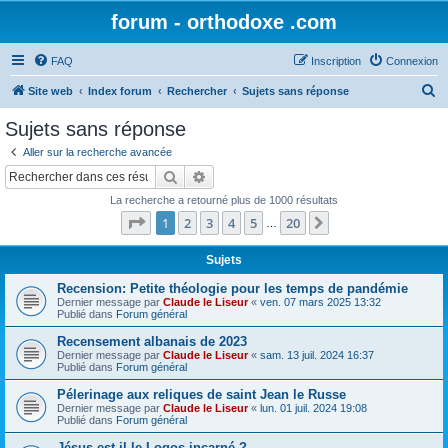
forum - orthodoxe .com
FAQ
Inscription
Connexion
R
Site web
Index forum
Rechercher
Sujets sans réponse
e
Sujets sans réponse
c
Aller sur la recherche avancée
h
Rechercher
Recherche avancée
e
La recherche a retourné plus de 1000 résultats
r
Page
1
sur
20
1
2
3
4
5
20
Suivant
…
c
h
Sujets
e
Recension: Petite théologie pour les temps de pandémie
Dernier message par
Claude le Liseur
«
ven. 07 mars 2025 13:32
r
Publié dans
Forum général
Recensement albanais de 2023
Dernier message par
Claude le Liseur
«
sam. 13 juil. 2024 16:37
Publié dans
Forum général
Pélerinage aux reliques de saint Jean le Russe
Dernier message par
Claude le Liseur
«
lun. 01 juil. 2024 19:08
Publié dans
Forum général
Jésus est-il le Logos incarné ?