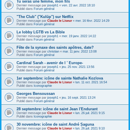
Tu seras une femme, mon fils
Dernier message par
joseph1
«
ven. 22 avr. 2022 18:10
Publié dans
Forum général
"The Club" ("Kulüp") sur Netflix
Dernier message par
Claude le Liseur
«
mer. 16 févr. 2022 14:29
Publié dans
Forum général
Le lobby LGTB vs La Bible
Dernier message par
joseph1
«
mer. 19 janv. 2022 14:22
Publié dans
Forum général
Fête de la synaxe des saints apôtres, date?
Dernier message par
christian
«
mar. 11 janv. 2022 13:08
Publié dans
Forum général
Cardinal Sarah - avenir de l ' Europe-
Dernier message par
joseph1
«
jeu. 25 nov. 2021 13:56
Publié dans
Forum général
1er septembre: icône de sainte Nathalie Kozlova
Dernier message par
Claude le Liseur
«
lun. 11 oct. 2021 16:54
Publié dans
Iconographie
Georges Bensoussan
Dernier message par
joseph1
«
jeu. 16 sept. 2021 13:24
Publié dans
Forum général
28 septembre: icône de saint Jean l'Endurant
Dernier message par
Claude le Liseur
«
lun. 26 juil. 2021 9:15
Publié dans
Iconographie
30 novembre: icône de saint André Șaguna
Dernier message par
Claude le Liseur
«
lun. 26 juil. 2021 9:10