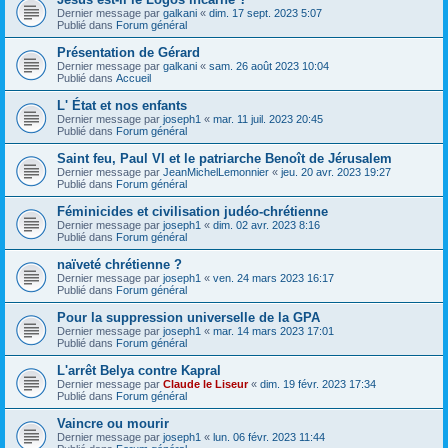
Dernier message par
galkani
«
dim. 17 sept. 2023 5:07
Publié dans
Forum général
Présentation de Gérard
Dernier message par
galkani
«
sam. 26 août 2023 10:04
Publié dans
Accueil
L' État et nos enfants
Dernier message par
joseph1
«
mar. 11 juil. 2023 20:45
Publié dans
Forum général
Saint feu, Paul VI et le patriarche Benoît de Jérusalem
Dernier message par
JeanMichelLemonnier
«
jeu. 20 avr. 2023 19:27
Publié dans
Forum général
Féminicides et civilisation judéo-chrétienne
Dernier message par
joseph1
«
dim. 02 avr. 2023 8:16
Publié dans
Forum général
naïveté chrétienne ?
Dernier message par
joseph1
«
ven. 24 mars 2023 16:17
Publié dans
Forum général
Pour la suppression universelle de la GPA
Dernier message par
joseph1
«
mar. 14 mars 2023 17:01
Publié dans
Forum général
L'arrêt Belya contre Kapral
Dernier message par
Claude le Liseur
«
dim. 19 févr. 2023 17:34
Publié dans
Forum général
Vaincre ou mourir
Dernier message par
joseph1
«
lun. 06 févr. 2023 11:44