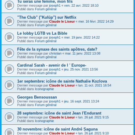
Tu seras une femme, mon fils
Dernier message par
joseph1
«
ven. 22 avr. 2022 18:10
Publié dans
Forum général
"The Club" ("Kulüp") sur Netflix
Dernier message par
Claude le Liseur
«
mer. 16 févr. 2022 14:29
Publié dans
Forum général
Le lobby LGTB vs La Bible
Dernier message par
joseph1
«
mer. 19 janv. 2022 14:22
Publié dans
Forum général
Fête de la synaxe des saints apôtres, date?
Dernier message par
christian
«
mar. 11 janv. 2022 13:08
Publié dans
Forum général
Cardinal Sarah - avenir de l ' Europe-
Dernier message par
joseph1
«
jeu. 25 nov. 2021 13:56
Publié dans
Forum général
1er septembre: icône de sainte Nathalie Kozlova
Dernier message par
Claude le Liseur
«
lun. 11 oct. 2021 16:54
Publié dans
Iconographie
Georges Bensoussan
Dernier message par
joseph1
«
jeu. 16 sept. 2021 13:24
Publié dans
Forum général
28 septembre: icône de saint Jean l'Endurant
Dernier message par
Claude le Liseur
«
lun. 26 juil. 2021 9:15
Publié dans
Iconographie
30 novembre: icône de saint André Șaguna
Dernier message par
Claude le Liseur
«
lun. 26 juil. 2021 9:10