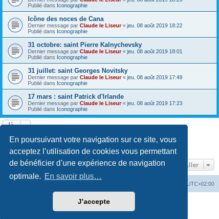
Publié dans
Iconographie
Icône des noces de Cana
Dernier message par
Claude le Liseur
«
jeu. 08 août 2019 18:22
Publié dans
Iconographie
31 octobre: saint Pierre Kalnychevsky
Dernier message par
Claude le Liseur
«
jeu. 08 août 2019 18:01
Publié dans
Iconographie
31 juillet: saint Georges Novitsky
Dernier message par
Claude le Liseur
«
jeu. 08 août 2019 17:49
Publié dans
Iconographie
17 mars : saint Patrick d'Irlande
Dernier message par
Claude le Liseur
«
jeu. 08 août 2019 17:23
Publié dans
Iconographie
La recherche a retourné plus de 1000 résultats
En poursuivant votre navigation sur ce site, vous
Page
1
sur
20
1
2
3
4
5
20
Suivant
…
acceptez l’utilisation de cookies vous permettant
de bénéficier d’une expérience de navigation
Aller
optimale.
En savoir plus…
Site web
Index forum
Fuseau horaire sur
UTC+02:00
J’accepte
Développé par
phpBB
® Forum Software © phpBB Limited
Traduction française officielle
©
Qiaeru
Confidentialité
|
Conditions