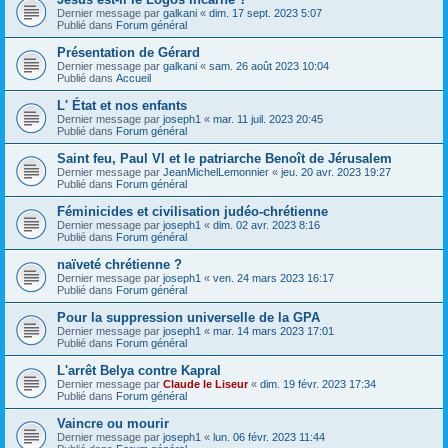
Dernier message par
galkani
«
dim. 17 sept. 2023 5:07
Publié dans
Forum général
Présentation de Gérard
Dernier message par
galkani
«
sam. 26 août 2023 10:04
Publié dans
Accueil
L' État et nos enfants
Dernier message par
joseph1
«
mar. 11 juil. 2023 20:45
Publié dans
Forum général
Saint feu, Paul VI et le patriarche Benoît de Jérusalem
Dernier message par
JeanMichelLemonnier
«
jeu. 20 avr. 2023 19:27
Publié dans
Forum général
Féminicides et civilisation judéo-chrétienne
Dernier message par
joseph1
«
dim. 02 avr. 2023 8:16
Publié dans
Forum général
naïveté chrétienne ?
Dernier message par
joseph1
«
ven. 24 mars 2023 16:17
Publié dans
Forum général
Pour la suppression universelle de la GPA
Dernier message par
joseph1
«
mar. 14 mars 2023 17:01
Publié dans
Forum général
L'arrêt Belya contre Kapral
Dernier message par
Claude le Liseur
«
dim. 19 févr. 2023 17:34
Publié dans
Forum général
Vaincre ou mourir
Dernier message par
joseph1
«
lun. 06 févr. 2023 11:44