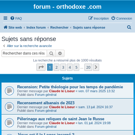
forum - orthodoxe .com
FAQ
Inscription
Connexion
R
Site web
Index forum
Rechercher
Sujets sans réponse
e
Sujets sans réponse
c
Aller sur la recherche avancée
h
Rechercher
Recherche avancée
e
La recherche a retourné plus de 1000 résultats
r
Page
1
sur
20
1
2
3
4
5
20
Suivant
…
c
h
Sujets
e
Recension: Petite théologie pour les temps de pandémie
Dernier message par
Claude le Liseur
«
ven. 07 mars 2025 13:32
r
Publié dans
Forum général
Recensement albanais de 2023
Dernier message par
Claude le Liseur
«
sam. 13 juil. 2024 16:37
Publié dans
Forum général
Pélerinage aux reliques de saint Jean le Russe
Dernier message par
Claude le Liseur
«
lun. 01 juil. 2024 19:08
Publié dans
Forum général
Jésus est-il le Logos incarné ?