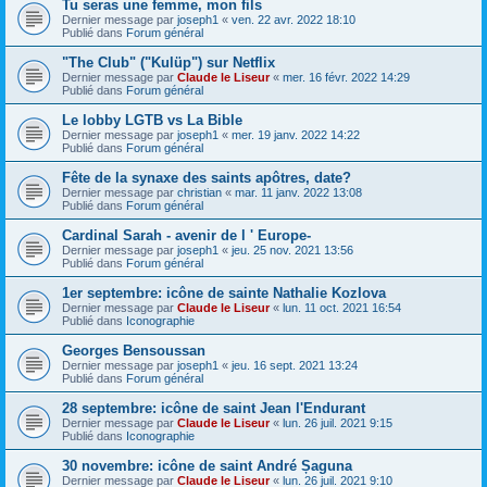
Tu seras une femme, mon fils
Dernier message par
joseph1
«
ven. 22 avr. 2022 18:10
Publié dans
Forum général
"The Club" ("Kulüp") sur Netflix
Dernier message par
Claude le Liseur
«
mer. 16 févr. 2022 14:29
Publié dans
Forum général
Le lobby LGTB vs La Bible
Dernier message par
joseph1
«
mer. 19 janv. 2022 14:22
Publié dans
Forum général
Fête de la synaxe des saints apôtres, date?
Dernier message par
christian
«
mar. 11 janv. 2022 13:08
Publié dans
Forum général
Cardinal Sarah - avenir de l ' Europe-
Dernier message par
joseph1
«
jeu. 25 nov. 2021 13:56
Publié dans
Forum général
1er septembre: icône de sainte Nathalie Kozlova
Dernier message par
Claude le Liseur
«
lun. 11 oct. 2021 16:54
Publié dans
Iconographie
Georges Bensoussan
Dernier message par
joseph1
«
jeu. 16 sept. 2021 13:24
Publié dans
Forum général
28 septembre: icône de saint Jean l'Endurant
Dernier message par
Claude le Liseur
«
lun. 26 juil. 2021 9:15
Publié dans
Iconographie
30 novembre: icône de saint André Șaguna
Dernier message par
Claude le Liseur
«
lun. 26 juil. 2021 9:10