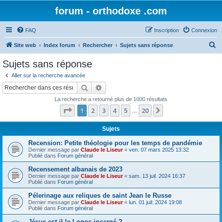
forum - orthodoxe .com
FAQ
Inscription
Connexion
R
Site web
Index forum
Rechercher
Sujets sans réponse
e
Sujets sans réponse
c
Aller sur la recherche avancée
h
Rechercher
Recherche avancée
e
La recherche a retourné plus de 1000 résultats
r
Page
1
sur
20
1
2
3
4
5
20
Suivant
…
c
h
Sujets
e
Recension: Petite théologie pour les temps de pandémie
Dernier message par
Claude le Liseur
«
ven. 07 mars 2025 13:32
r
Publié dans
Forum général
Recensement albanais de 2023
Dernier message par
Claude le Liseur
«
sam. 13 juil. 2024 16:37
Publié dans
Forum général
Pélerinage aux reliques de saint Jean le Russe
Dernier message par
Claude le Liseur
«
lun. 01 juil. 2024 19:08
Publié dans
Forum général
Jésus est-il le Logos incarné ?