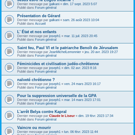
Dernier message par
galkani
«
dim. 17 sept. 2023 5:07
Publié dans
Forum général
Présentation de Gérard
Dernier message par
galkani
«
sam. 26 août 2023 10:04
Publié dans
Accueil
L' État et nos enfants
Dernier message par
joseph1
«
mar. 11 juil. 2023 20:45
Publié dans
Forum général
Saint feu, Paul VI et le patriarche Benoît de Jérusalem
Dernier message par
JeanMichelLemonnier
«
jeu. 20 avr. 2023 19:27
Publié dans
Forum général
Féminicides et civilisation judéo-chrétienne
Dernier message par
joseph1
«
dim. 02 avr. 2023 8:16
Publié dans
Forum général
naïveté chrétienne ?
Dernier message par
joseph1
«
ven. 24 mars 2023 16:17
Publié dans
Forum général
Pour la suppression universelle de la GPA
Dernier message par
joseph1
«
mar. 14 mars 2023 17:01
Publié dans
Forum général
L'arrêt Belya contre Kapral
Dernier message par
Claude le Liseur
«
dim. 19 févr. 2023 17:34
Publié dans
Forum général
Vaincre ou mourir
Dernier message par
joseph1
«
lun. 06 févr. 2023 11:44