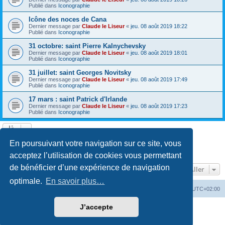
Publié dans
Iconographie
Icône des noces de Cana
Dernier message par
Claude le Liseur
«
jeu. 08 août 2019 18:22
Publié dans
Iconographie
31 octobre: saint Pierre Kalnychevsky
Dernier message par
Claude le Liseur
«
jeu. 08 août 2019 18:01
Publié dans
Iconographie
31 juillet: saint Georges Novitsky
Dernier message par
Claude le Liseur
«
jeu. 08 août 2019 17:49
Publié dans
Iconographie
17 mars : saint Patrick d'Irlande
Dernier message par
Claude le Liseur
«
jeu. 08 août 2019 17:23
Publié dans
Iconographie
La recherche a retourné plus de 1000 résultats
En poursuivant votre navigation sur ce site, vous
Page
1
sur
20
1
2
3
4
5
20
Suivant
…
acceptez l’utilisation de cookies vous permettant
de bénéficier d’une expérience de navigation
Aller
optimale.
En savoir plus…
Site web
Index forum
Fuseau horaire sur
UTC+02:00
J’accepte
Développé par
phpBB
® Forum Software © phpBB Limited
Traduction française officielle
©
Qiaeru
Confidentialité
|
Conditions